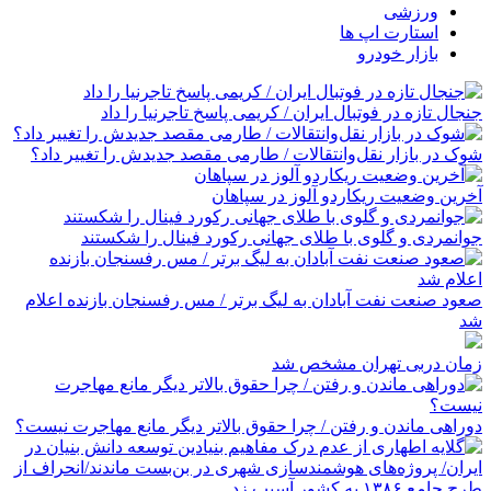
ورزشی
استارت اپ ها
بازار خودرو
جنجال تازه در فوتبال ایران / کریمی پاسخ تاجرنیا را داد
شوک در بازار نقل‌وانتقالات / طارمی مقصد جدیدش را تغییر داد؟
آخرین وضعیت ریکاردو آلوز در سپاهان
جوانمردی و گلوی با طلای جهانی رکورد فینال را شکستند
صعود صنعت نفت آبادان به لیگ برتر / مس رفسنجان بازنده اعلام
شد
زمان دربی تهران مشخص شد
دوراهی ماندن و رفتن / چرا حقوق بالاتر دیگر مانع مهاجرت نیست؟