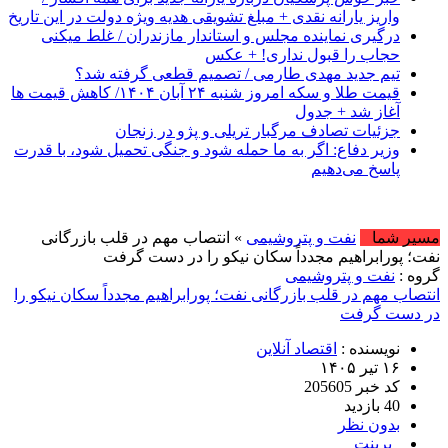
واریز یارانه نقدی + مبلغ تشویقی هدیه ویژه دولت در این تاریخ
درگیری نماینده مجلس و استاندار مازندران / غلط میکنی
حجاب را قبول نداری! + عکس
تیم جدید مهدی طارمی / تصمیم قطعی گرفته شد؟
قیمت طلا و سکه امروز شنبه ۲۴ آبان ۱۴۰۴/ کاهش قیمت ها
آغاز شد + جدول
جزئیات تصادف مرگبار تریلی و پژو در زنجان
وزیر دفاع: اگر به ما حمله شود و جنگی تحمیل شود، با قدرت
پاسخ می‌دهیم
امروز : پنج شنبه, ۱۵ مرداد , ۴۰۵
مسیر شما
نفت و پتروشیمی
» انتصاب مهم در قلب بازرگانی
نفت؛ پورابراهیم مجدداً سکان نیکو را در دست گرفت
گروه :
نفت و پتروشیمی
انتصاب مهم در قلب بازرگانی نفت؛ پورابراهیم مجدداً سکان نیکو را
در دست گرفت
نویسنده :
اقتصاد آنلاین
۱۶ تیر ۱۴۰۵
کد خبر 205605
40 بازدید
بدون نظر
پرینت