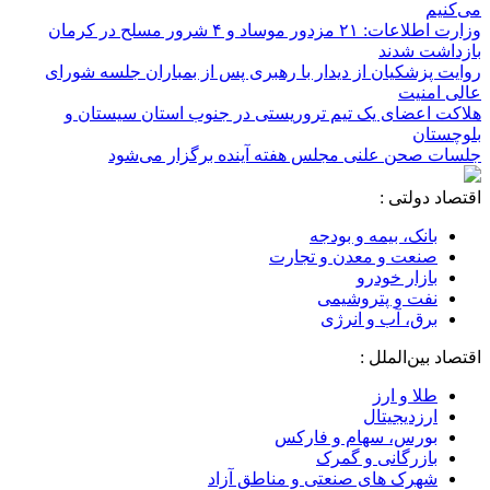
می‌کنیم
وزارت اطلاعات: ۲۱ مزدور موساد و ۴ شرور مسلح در کرمان
بازداشت شدند
روایت پزشکیان از دیدار با رهبری پس از بمباران جلسه شورای
عالی امنیت
هلاکت اعضای یک تیم تروریستی در جنوب استان سیستان و
بلوچستان
جلسات صحن علنی مجلس هفته آینده برگزار می‌شود
اقتصاد دولتی :
بانک، بیمه و بودجه
صنعت و معدن و تجارت
بازار خودرو
نفت و پتروشیمی
برق، آب و انرژی
اقتصاد بین‌الملل :
طلا و ارز
ارزدیجیتال
بورس، سهام و فارکس
بازرگانی و گمرک
شهرک های صنعتی و مناطق آزاد