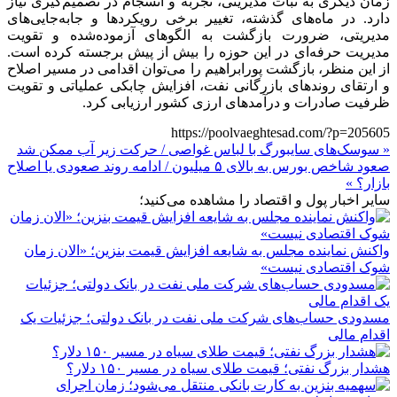
زمان دیگری به ثبات مدیریتی، تجربه و انسجام در تصمیم‌گیری نیاز
دارد. در ماه‌های گذشته، تغییر برخی رویکردها و جابه‌جایی‌های
مدیریتی، ضرورت بازگشت به الگوهای آزموده‌شده و تقویت
مدیریت حرفه‌ای در این حوزه را بیش از پیش برجسته کرده است.
از این منظر، بازگشت پورابراهیم را می‌توان اقدامی در مسیر اصلاح
و ارتقای روندهای بازرگانی نفت، افزایش چابکی عملیاتی و تقویت
ظرفیت صادرات و درآمدهای ارزی کشور ارزیابی کرد.
https://poolvaeghtesad.com/?p=205605
« سوسک‌های سایبورگ با لباس غواصی / حرکت زیر آب ممکن شد
صعود شاخص بورس به بالای ۵ میلیون / ادامه روند صعودی یا اصلاح
بازار؟ »
سایر اخبار پول و اقتصاد را مشاهده می‌کنید؛
واکنش نماینده مجلس به شایعه افزایش قیمت بنزین؛ «الان زمان
شوک اقتصادی نیست»
مسدودی حساب‌های شرکت ملی نفت در بانک دولتی؛ جزئیات یک
اقدام مالی
هشدار بزرگ نفتی؛ قیمت طلای سیاه در مسیر ۱۵۰ دلار؟