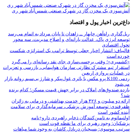
آتش‌سوزی یک مخزن گاز در شهرک صنعتی شمس‌آباد شهر ری
داغ‌ترین اخبار پول و اقتصاد
ریل‌گذاری راه‌آهن چابهار ــ زاهدان تا پایان مرداد به اتمام می‌رسد
توسعه انرژی پاک، عدالت یارانه‌ای و اصلاح مدیریت، سه محور
تحول اقتصادی
قالیباف: انتشار اخبار جعلی توسط ترامپ یک استراتژی شکست
خورده است
«کشمیری»؛ وقتی برچسب‌سازی جای نقد رسانه‌ای را می‌گیرد
استقرار تیم مشترک نظارتی سازمان هواپیمایی، بازرسی و تعزیرات
در عملیات پروازی اربعین
ردمی K100 پرو مکس با باتری غول‌پیکر و شارژ بی‌سیم روانه بازار
می‌شود
بازده صندوق‌های املاک در برابر جهش قیمت مسکن؛ کدام برنده
شد؟
ارائه دو میلیون و ۴۲۶ هزار خدمت بهداشتی و درمانی به زائران
ظفرقندی: توسعه آموزش پزشکی، سرمایه‌گذاری برای سلامت
آینده کشور است
اولتیماتوم به تامین‌کنندگان ذخایر راهبردی دارو+نامه
پزشکیان: وجود رهبری برای ما نقطه قوت است
سرتیپ موسوی: بسیجیان دریادل کاشان به وجود شما مباهات