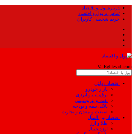
درباره پول و اقتصاد
تماس با پول و اقتصاد
حریم شخصی کاربران
Pool
Va Eghtesad
.com
اقتصاد دولتی
بازار خودرو
برق، آب و انرژی
نفت و پتروشیمی
بانک، بیمه و بودجه
صنعت و معدن و تجارت
اقتصاد بین الملل
طلا و ارز
ارزدیجیتال