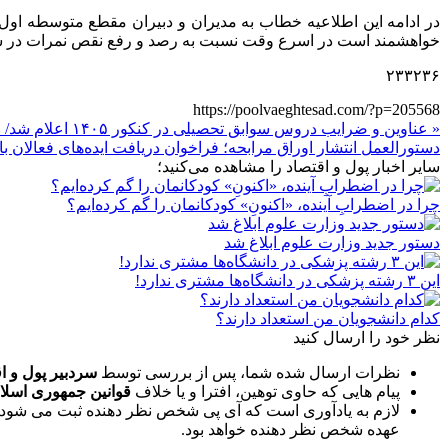
در ادامه این اطلاعیه خطاب به مدیران و دبیران مقطع متوسطه او
خواهشمند است در اسرع وقت نسبت به رصد و رفع نقص نمرات در سید
۲۳۳۲۳۶
https://poolvaeghtesad.com/?p=205568
« عناوین و ضرایب دروس سوابق تحصیلی در کنکور ۱۴۰۵ اعلام شد/ جزئیات
دستورالعمل انتشار اوراق مرابحه؛ فراخوان دریافت ایده‌های فعالان با
سایر اخبار پول و اقتصاد را مشاهده می‌کنید؛
چرا در اضطرابِ آینده، «اکنونِ» کودکانمان را گم کرده‌ایم؟
دستور جدید وزارت علوم ابلاغ شد
این ۳ رشته پزشکی در دانشگاه‌ها مشتری ندارد!
کدام دانشجویان من استعداد دارند؟
نظر خود را ارسال کنید
نظرات ارسال شده شما، پس از بررسی توسط
سردبیر پول و ا
پیام هایی که حاوی توهین، افترا و یا خلاف
قوانین جمهوری اسلا
لازم به یادآوری است که آی پی شخص نظر دهنده ثبت می شود 
عهده شخص نظر دهنده خواهد بود.