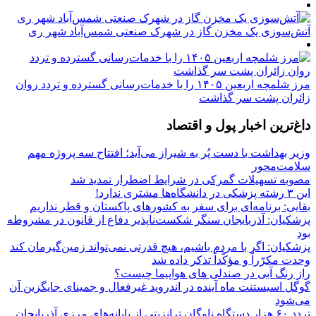
آتش‌سوزی یک مخزن گاز در شهرک صنعتی شمس‌آباد شهر ری
مرز شلمچه اربعین ۱۴۰۵ را با خدمات‌رسانی گسترده و تردد روان
زائران پشت سر گذاشت
داغ‌ترین اخبار پول و اقتصاد
وزیر بهداشت با دست پُر به شیراز می‌آید؛ افتتاح سه پروژه مهم
سلامت‌محور
مصوبه تسهیلات گمرکی در شرایط اضطرار تمدید شد
این ۳ رشته پزشکی در دانشگاه‌ها مشتری ندارد!
بقایی: برنامه‌ای برای سفر به کشورهای پاکستان و قطر نداریم
پزشکیان: آذربایجان سنگر شکست‌ناپذیر دفاع از قانون در مشروطه
بود
پزشکیان: اگر با مردم باشیم، هیچ قدرتی نمی‌تواند زمین‌گیرمان کند
وحدت مکرّراً و مؤکّداً تذکر داده شد
راز رنگ آبی در صندلی های هواپیما چیست؟
گوگل اسیستنت ماه آینده در اندروید غیرفعال و جمینای جایگزین آن
می‌شود
تردد ۶۰ هزار دستگاه ناوگان ترانزیتی از پایانه‌های مرزی آذربایجان