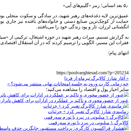
۵٫ بعد انسانی؛ رمز «گلیم‌های آبی»
عمیق‌ترین لایه دغدغه‌های رهبر شهید، در سادگی و سکوت متجلی بود. 
حمایت از کوچک‌ترین صنایع دستی و خانواده‌های بافنده نیز جاری بو
انگشتانی لرزان، تار و پود زندگی خود را می‌بافتند.
به گزارش تسنیم, میراث رهبر شهید در حوزه اشتغال، ترکیبی از «سی
فقرات این مسیر، الگویی را ترسیم کردند که در آن استقلال اقتصادی ک
انتهای پیام/
https://poolvaeghtesad.com/?p=205234
« آغاز شارژ کالابرگ تیرماه از فردا
چه زمانی کارت ورود به جلسه امتحانات نهایی منتشر می‌شود؟ »
سایر اخبار پول و اقتصاد را مشاهده می‌کنید؛
عبور از حضورمحوری و تاکید بر عملکرد در ادارات برای کاهش ناتراز
زمانبندی شارژ کالابرگ تغییر کرد + جزئیات
کالابرگ ۱ میلیونی در نبرد با تورم سه‌رقمی