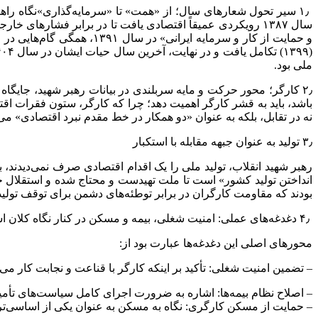
۱٫ سیر تحول شعارهای سال؛ از «همت» تا «سرمایه‌گذاری»نگاه راه
ملی بود.
۲٫ کارگر؛ محور حرکت و مایه سربلندی در بیانات رهبر شهید، جایگا
باشد، باید به قشر کارگر اهمیت دهد؛ چرا که کارگر، ستون فقرات اقتص
نه در تقابل، بلکه به عنوان «دو همکار در خط مقدم نبرد اقتصادی» م
۳٫ تولید به عنوان جبهه مقابله با استکبار
رهبر شهید انقلاب، تولید ملی را یک اقدام اقتصادی صرف نمی‌دیدند، ب
انداختن تولید کشور» است تا ملت تهیدست و محتاج شده و استقلال خو
بودند که مقاومت کارگران در برابر توطئه‌های دشمن برای توقف تول
۴٫ دغدغه‌های عملی: امنیت شغلی، بیمه و مسکن در کنار نگاه کلان استراتژیک، رهبر شهید دغدغه‌هایی بسیار جزئی و انسانی درباره معیشت کارگران داشتند.
محورهای اصلی این دغدغه‌ها عبارت بود از:
– تضمین امنیت شغلی: تأکید بر اینکه کارگر با قناعت و نجابت کار می‌ک
– اصلاح نظام بیمه‌ها: اشاره به ضرورت اجرای کامل سیاست‌های تأمین
– حمایت از مسکن کارگری: نگاه به مسکن به عنوان یکی از اساسی‌تری