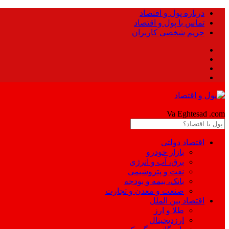
درباره پول و اقتصاد
تماس با پول و اقتصاد
حریم شخصی کاربران
Pool
Va Eghtesad
.com
اقتصاد دولتی
بازار خودرو
برق، آب و انرژی
نفت و پتروشیمی
بانک، بیمه و بودجه
صنعت و معدن و تجارت
اقتصاد بین الملل
طلا و ارز
ارزدیجیتال