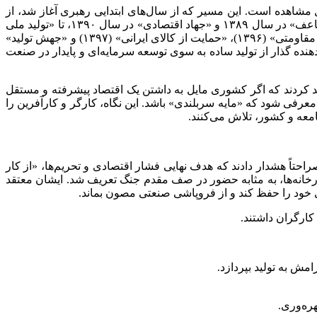
 مشاهده است. این مسیر که از سال‌های ابتدایی رهبری آغاز شد، از
سال ۱۳۸۷ رویکردی عمیقاً اقتصادی یافت تا در برابر فشارهای خارجی، مقاومتی سازمان‌یافته ایجاد کند. از شعار «همت مضاعف، کار مضاعف» در سال ۱۳۸۹ و «جهاد اقتصادی» در سال ۱۳۹۰، تا «تولید ملی
و حمایت از کار و سرمایه ایرانی» در سال ۱۳۹۱، همگی گام‌هایی در جهت بومی‌سازی اقتصاد بود. این مسیر در سال‌های گذشته با «اقتصاد مقاومتی» (۱۳۹۶)، «حمایت از کالای ایرانی» (۱۳۹۷) و «جهش تولید»
د» به اوج رسید؛ شعاری که نشان‌دهنده گذار از تولید ساده به سوی توسعه سرمایه‌ای و پایدار در صنعت
کید کردند که اگر کشوری مایل به داشتن یک اقتصاد پیشرفته و مستقل
معرفی شود که «مایه سربلندی» باشد. این نگاه، کارگر و کارآفرین را
معه و کشور، تلاش می‌کنند.
احتاً هشدار دادند که هدف نهایی فشار اقتصادی و تحریم‌ها، «از کار
ارخانه‌ها، به مثابه حضور در صف مقدم جنگ تعریف شد. ایشان معتقد
 خود را حفظ کند و از فروپاشی صنعتی مصون بماند.
مش به تولید بپردازد.
ره‌وری.