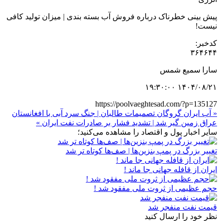
پیش بینی خطرناک درباره فروش آب بسته بندی | میزان تولید کافی
نیست!
کدخبر:
۳۶۴۶۴۴
سارا سمیع شمس
۱۴۰۴/۰۸/۲۱ ۱۹:۳۰:۰۰
https://poolvaeghtesad.com/?p=135127
« آب ایران گروگان تصمیمات طالبان | جنگ سرد آبی با افغانستان
عراق زمین گیر شد | تشدید فشار بر صادرات نفت ایران »
سایر اخبار پول و اقتصاد را مشاهده می‌کنید؛
تغییر بزرگ در پمپ بنزین‌ها | صف‌ها کوتاه تر شد
ایران از قافله جهانی جا ماند !
حجم عظیمی از ثروت ملی مفقود شد !
قیمت نفت منفجر شد
نظر خود را ارسال کنید