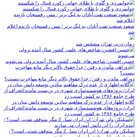
جوانمردی و گلوی با طلای جهانی رکورد فینال را شکستند
صعود صنعت نفت آبادان به لیگ برتر / مس رفسنجان بازنده اعلام
شد
زمان دربی تهران مشخص شد
حسین افشین: شاخص‌های علمی کشور سال آینده نزولی می‌شوند
دوراهی ماندن و رفتن / چرا حقوق بالاتر دیگر مانع مهاجرت نیست؟
گلایه اطهاری از عدم درک مفاهیم بنیادین توسعه دانش بنیان در
ایران/ پروژه‌های هوشمندسازی شهری در بن‌بست ماندند/انحراف از
طرح جامع ۱۳۸۶ به کشور آسیب زد
سیلیکن ولیِ تهران؛ این ایران نسل Z مگر متوقف شدنی است؟ /
آینده ایران را این دانش آموزان می سازند