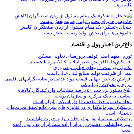
کانتینرها
جنجال «تشکر» یک مقام مسئول از زبان صنعتگران |کاهش
خاموشی‌ها برای بخش تولید رضایت‌بخش نیست
داغ‌ترین اخبار پول و اقتصاد
تورم، متهم اصلی توقف پروژه‌های تعاونی مسکن
آفت‌کش‌ها با افزایش خطر ابتلا به ALS مرتبط هستند
تکمیل فهرست داروهای حیاتی و ضروری
نیمی از ظرفیت تولید صنایع لبنی خالی است
افزایش شاخص جهانی قیمت مواد غذایی در سایه نگرانیهای اقلیمی،
انرژی و تحولات ژئوپلیتیکی
ابلاغ دستور پرداخت ۵۰ درصد مطالبات واردکنندگان کالاهای
اساسی به بانک مرکزی و سازمان بودجه
اتحاد مقدس، خط مقدم دفاع از اسلام و ایران است
پزشکیان:سرمایه‌گذاری در فناوری‌های نوین مانع تحقق تحریم‌های
دشمنان است
پزشکیان: سپاه، ارتش و فراجا دنیا را به حیرت واداشتند
امیر جهانشاهی: دشمن در برابر اراده ملت ایران به زانو درآمده
است