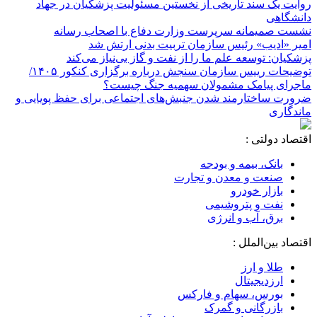
روایت یک سند تاریخی از نخستین مسئولیت پزشکیان در جهاد
دانشگاهی
نشست صمیمانه سرپرست وزارت دفاع با اصحاب رسانه
امیر «ادیب» رئیس سازمان تربیت بدنی ارتش شد
پزشکیان: توسعه علم ما را از نفت و گاز بی‌نیاز می‌کند
توضیحات رییس سازمان سنجش درباره برگزاری کنکور ۱۴۰۵/
ماجرای پیامک مشمولان سهمیه جنگ چیست؟
ضرورت ساختارمند شدن جنبش‌های اجتماعی برای حفظ پویایی و
ماندگاری
اقتصاد دولتی :
بانک، بیمه و بودجه
صنعت و معدن و تجارت
بازار خودرو
نفت و پتروشیمی
برق، آب و انرژی
اقتصاد بین‌الملل :
طلا و ارز
ارزدیجیتال
بورس، سهام و فارکس
بازرگانی و گمرک