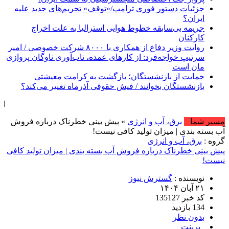
جزئیات دستور فوری ترامپ/«توقف» تحریم‌های جدید علیه
ایران؟
جریمه بی‌سابقه خطوط هوایی استرالیا به علت اخراج
کارکنان
روایت وزیر دفاع از همکاری با ۸۰۰۰ شرکت خصوصی / امیر
سرتیپ خواجه‌فرد: از کارهای عمده‌، تاب‌آوری ناوگان پروازی
مان است
حمایت از بازنشستگان؛ بازگشت به کرامت معیشتی
بازنشستگان بخوانند / فیش حقوقی آذرماه تغییر می‌کند؟
امروز : دوشنبه, ۱۹ مرداد , ۱۴۰۵ .::. بر
مسیر شما
برق، آب و انرژی
» پیش بینی خطرناک درباره فروش
آب بسته بندی | میزان تولید کافی نیست!
گروه :
برق، آب و انرژی
پیش بینی خطرناک درباره فروش آب بسته بندی | میزان تولید کافی
نیست!
نویسنده :
گسترش نیوز
۲۱ آبان ۱۴۰۴
کد خبر 135127
134 بازدید
بدون نظر
پرینت