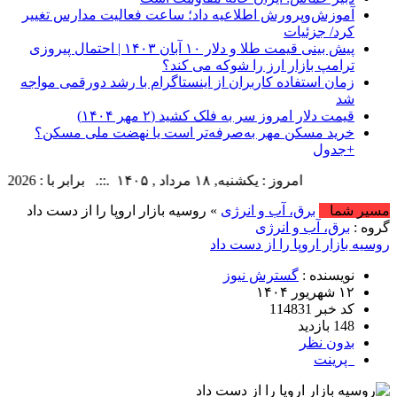
آموزش‌وپرورش اطلاعیه داد؛ ساعت فعالیت مدارس تغییر
کرد/ جزئیات
پیش‌ بینی قیمت طلا و دلار ۱۰ آبان ۱۴۰۳ | احتمال پیروزی
ترامپ بازار ارز را شوکه می کند؟
زمان استفاده کاربران از اینستاگرام با رشد دورقمی مواجه
شد
قیمت دلار امروز سر به فلک کشید (۲ مهر ۱۴۰۴)
خرید مسکن مهر به‌صرفه‌تر است یا نهضت ملی مسکن؟
+جدول
امروز : یکشنبه, ۱۸ مرداد , ۱۴۰۵ .::. برابر با : Sunday, 9 August , 2026 .::. اخبار منتشر شده : 49 خبر
مسیر شما
برق، آب و انرژی
» روسیه بازار اروپا را از دست داد
گروه :
برق، آب و انرژی
روسیه بازار اروپا را از دست داد
نویسنده :
گسترش نیوز
۱۲ شهریور ۱۴۰۴
کد خبر 114831
148 بازدید
بدون نظر
پرینت