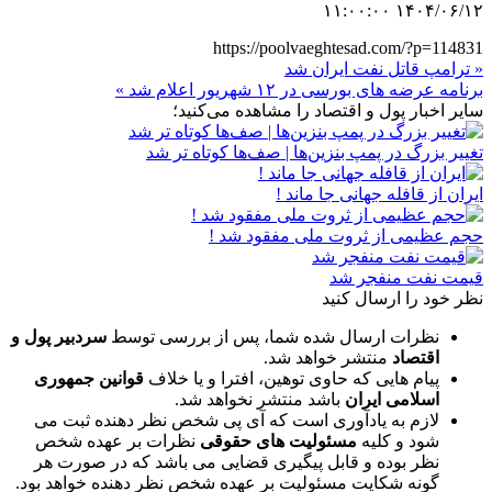
۱۴۰۴/۰۶/۱۲ ۱۱:۰۰:۰۰
https://poolvaeghtesad.com/?p=114831
« ترامپ قاتل نفت ایران شد
برنامه عرضه‌ های بورسی در ۱۲ شهریور اعلام شد »
سایر اخبار پول و اقتصاد را مشاهده می‌کنید؛
تغییر بزرگ در پمپ بنزین‌ها | صف‌ها کوتاه تر شد
ایران از قافله جهانی جا ماند !
حجم عظیمی از ثروت ملی مفقود شد !
قیمت نفت منفجر شد
نظر خود را ارسال کنید
نظرات ارسال شده شما، پس از بررسی توسط
سردبیر پول و
اقتصاد
منتشر خواهد شد.
پیام هایی که حاوی توهین، افترا و یا خلاف
قوانین جمهوری
اسلامی ایران
باشد منتشر نخواهد شد.
لازم به یادآوری است که آی پی شخص نظر دهنده ثبت می
شود و کلیه
مسئولیت های حقوقی
نظرات بر عهده شخص
نظر بوده و قابل پیگیری قضایی می باشد که در صورت هر
گونه شکایت مسئولیت بر عهده شخص نظر دهنده خواهد بود.