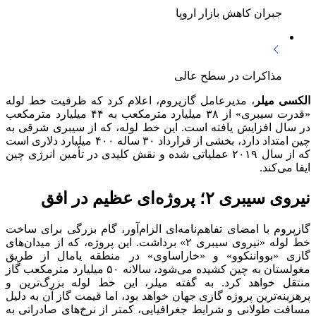
جبران کاهش بازار اروپا
مذاکرات در سطح عالی
الکسی میلر
، مدیرعامل گازپروم، اعلام کرد که ظرفیت خط لوله
«قدرت سیبری» از ۳۸ میلیارد مترمکعب به ۴۴ میلیارد مترمکعب
در سال افزایش یافته است. این خط لوله، که از سیبری شرقی به
چین امتداد دارد، بخشی از قرارداد ۳۰ ساله ۴۰۰ میلیارد دلاری است
که از سال ۲۰۱۹ عملیاتی شده و نقش کلیدی در تأمین انرژی چین
ایفا می‌کند.
نیروی سیبری ۲؛ پروژه‌ای عظیم در افق
گازپروم با امضای تفاهم‌نامه‌ای الزام‌آور، گام بزرگی برای ساخت
خط لوله «نیروی سیبری ۲» برداشت. این پروژه، که از میدان‌های
گازی «بوواننکوو» و «خاراساوی» در منطقه یامال از طریق
مغولستان به چین کشیده می‌شود، سالانه ۵۰ میلیارد مترمکعب گاز
منتقل خواهد کرد. به گفته میلر، این خط لوله بزرگ‌ترین و
پرهزینه‌ترین پروژه گازی جهان خواهد بود، اما قیمت گاز آن به دلیل
مسافت طولانی و شرایط جغرافیایی، کمتر از نرخ‌های صادراتی به