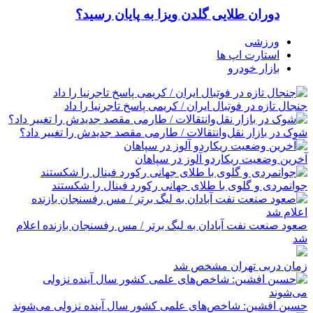
دوران طلایی گلدن ویزا به پایان رسید؟
ورزشی
استارت اپ ها
بازار خودرو
جنجال تازه در فوتبال ایران / کریمی پاسخ تاجرنیا را داد
شوک در بازار نقل‌وانتقالات / طارمی مقصد جدیدش را تغییر داد؟
آخرین وضعیت ریکاردو آلوز در سپاهان
جوانمردی و گلوی با طلای جهانی رکورد فینال را شکستند
صعود صنعت نفت آبادان به لیگ برتر / مس رفسنجان بازنده اعلام
شد
زمان دربی تهران مشخص شد
حسین افشین: شاخص‌های علمی کشور سال آینده نزولی می‌شوند