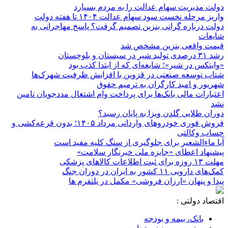
دولت مدیریت سهام عدالت را به مردم بسپارد
واریز مرحله نخست سود سهام عدالت ۱۴۰۴ تا هفته دولت
دولت درباره گرانی بنزین تصمیم گرفت؟ پاسخ مهاجرانی به
شایعات
قیمت واقعی بنزین مشخص شد
رشد ۳۱ درصدی تولید شیر در سیستان و بلوچستان
«وایتکس در شیر»؛ شایعه‌ای که از ابتدا کذب بود
شتاب توسعه صنعتی در قزوین با افزایش ظرفیت شهرک‌ها
شهریور و امید کارگران به ترمیم حقوق
اعتبارات مالی بانک‌ها برای پرداخت وام اشتغال مددجویان تامین
نشد
دوران طلایی گلدن ویزا به پایان رسید؟
فروش فوری خودروهای وارداتی مرداد ۱۴۰۵؛ بدون قرعه‌کشی و
حساب وکالتی
آیا ماءالشعیر برای جلوگیری از سنگ کلیه مفید است
پیشنهاد اعطای «جایزه ملی خبرنگار سلامت»
مهلت ۱۳ روزه برای ثبت اطلاعات کالاهای پزشکی
کمک‌های دارویی ۱۱ کشور به ایران در دوران جنگ
پیدا و پنهان «ارزان فروشی» مکمل در پلتفرم ها
اقتصاد دولتی :
بانک، بیمه و بودجه