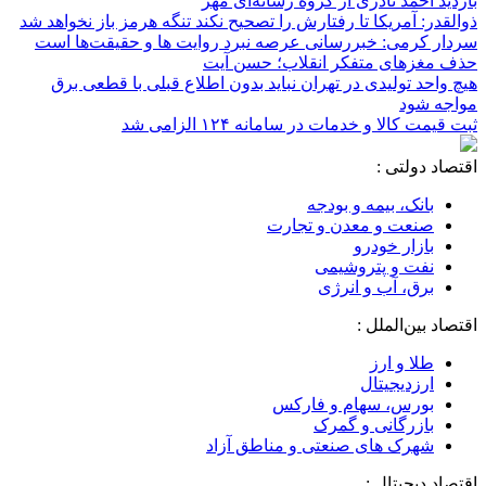
بازدید احمد نادری از گروه رسانه‌ای مهر
ذوالقدر: آمریکا تا رفتارش را تصحیح نکند تنگه هرمز باز نخواهد شد
سردار کرمی: خبررسانی عرصه نبرد روایت ها و حقیقت‌ها است
حذف مغزهای متفکر انقلاب؛ حسن آیت
هیچ واحد تولیدی در تهران نباید بدون اطلاع قبلی با قطعی برق
مواجه شود
ثبت قیمت کالا و خدمات در سامانه ۱۲۴ الزامی شد
اقتصاد دولتی :
بانک، بیمه و بودجه
صنعت و معدن و تجارت
بازار خودرو
نفت و پتروشیمی
برق، آب و انرژی
اقتصاد بین‌الملل :
طلا و ارز
ارزدیجیتال
بورس، سهام و فارکس
بازرگانی و گمرک
شهرک های صنعتی و مناطق آزاد
اقتصاد دیجیتال :