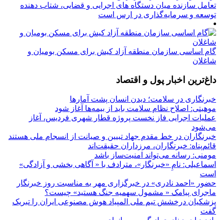
تعامل سازنده میان دستگاه‌ های اجرایی و قضایی، شتاب‌ دهنده
توسعه و سرمایه‌گذاری در ارس است
گام اساسی سازمان منطقه آزاد کیش برای مسکن بومیان و
شاغلان
داغ‌ترین اخبار پول و اقتصاد
خبرنگاری در سلامت؛ دیدن انسان پشت آمارها
موهبتی: اصلاح نظام سلامت باید از بیمه‌ها آغاز شود
عملیات اجرایی فاز نخست پروژه قطار شهری فردیس، آغاز
می‌شود
خبرنگاران در خط مقدم جهاد تبیین و صیانت از انسجام ملی هستند
قائم‌پناه: ‏خبرنگاران، مرزداران حقیقت‌اند
مومنی: رسانه می‌تواند امنیت‌ساز باشد
اسماعیلی: نامِ «خبرنگار»، مترادف با « آگاهی بخشی و آزادگی»
است
حضور «احمد نادری» در خبرگزاری مهر به مناسبت روز خبرنگار
ماجرای پیامک « مشمول سهمیه جنگ هستید» چیست؟
پزشکیان درخشش تیم ملی المپیاد هوش مصنوعی ایران را تبریک
گفت