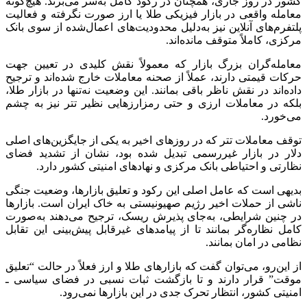
کشور در روز جاری، همچنان در رکود کامل به‌سر می‌برند. هیچ‌گونه
معامله واقعی در بازار فیزیکی طلا یا ارز صورت نگرفته و فعالیت
پلتفرم‌های آنلاین نیز به‌دلیل محدودیت‌های اعمال‌شده از سوی بانک
مرکزی، کاملاً متوقف مانده‌اند.
معامله‌گران بزرگ بازار که معمولاً نقش کلیدی در تعیین جهت
حرکات قیمتی دارند، عملاً از صحنه معاملات خارج شده‌اند و ترجیح
داده‌اند در نقش ناظر باقی بمانند. این وضعیت نه‌تنها در بازار طلا،
بلکه در معاملات ارزی و حتی رمزارزهایی نظیر تتر نیز به چشم
می‌خورد.
توقف معاملات تتر که در روزهای اخیر به یکی از جایگزین‌های اصلی
دلار در بازار غیررسمی تبدیل شده بود، نشان از تشدید فضای
نظارتی و احتیاطی بانک مرکزی و نهادهای امنیتی کشور دارد.
بدیهی است که عامل اصلی این رکود و تعلیق بازارها، وضعیت جنگی
ناشی از حملات اخیر رژیم صهیونیستی به خاک ایران است. بازارها
در چنین شرایطی، به‌جای پذیرش ریسک، ترجیح می‌دهند به‌صورت
کامل نظاره‌گر بمانند تا از پیامدهای غیرقابل پیش‌بینی این تقابل
نظامی در امان بمانند.
از این‌رو، می‌توان گفت که بازارهای طلا و ارز فعلاً در حالت “تعلیق
موقت” قرار دارند و تا بازگشت ثبات نسبی در فضای سیاسی ـ
امنیتی کشور، انتظار تحرک جدی در این بازارها نمی‌رود.