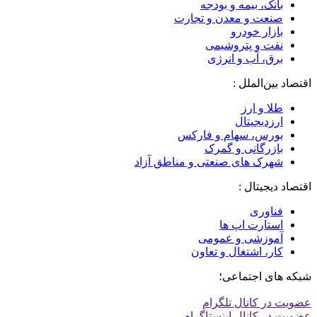
بانک، بیمه و بودجه
صنعت و معدن و تجارت
بازار خودرو
نفت و پتروشیمی
برق، آب و انرژی
اقتصاد بین‌الملل :
طلا و ارز
ارزدیجیتال
بورس، سهام و فارکس
بازرگانی و گمرک
شهرک های صنعتی و مناطق آزاد
اقتصاد دیجیتال :
فناوری
استارت اپ ها
آموزشی و عمومی
کار، اشتغال و تعاون
شبکه های اجتماعی؛
عضویت در کانال تلگرام
عضویت در کانال اینستاگرام