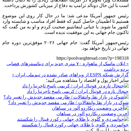
است با این حال دونالد ترامپ به دفاع از میزبانی کشورش پرداخت.
رئیس جمهور آمریکا مدعی شد: ما در حال کار روی این موضوع
هستیم تا اطمینان حاصل کنیم که فقط افراد مناسب و شایسته وارد
کشور ما شوند. با جیانی اینفانتینو صحبت کردم و او به من گفت که
تاکنون جام جهانی به این موفقیت ندیده است.
رئیس‌جمهور آمریکا گفت: جام جهانی ۲۰۲۶ موفق‌ترین دوره جام
جهانی در تاریخ خواهد بود.
https://poolvaeghtesad.com/?p=198318
« ایلان ماسک از ماهواره ۷۰ متری جدید برای دیتاسنترهای فضایی
پرده برداشت
گزارش شبکه ESPN از ویزا‌های صادر نشده در تیم‌ملی ایران »
سایر اخبار پول و اقتصاد را مشاهده می‌کنید؛
جنجال تازه در فوتبال ایران / کریمی پاسخ تاجرنیا را داد
شوک در بازار نقل‌وانتقالات / طارمی مقصد جدیدش را تغییر داد؟
آخرین وضعیت ریکاردو آلوز در سپاهان
جوانمردی و گلوی با طلای جهانی رکورد فینال را شکستند
نظر خود را ارسال کنید