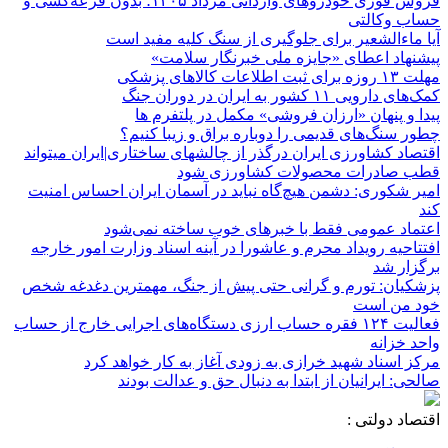
فروش فوری خودروهای وارداتی مرداد ۱۴۰۵؛ بدون قرعه‌کشی و
حساب وکالتی
آیا ماءالشعیر برای جلوگیری از سنگ کلیه مفید است
پیشنهاد اعطای «جایزه ملی خبرنگار سلامت»
مهلت ۱۳ روزه برای ثبت اطلاعات کالاهای پزشکی
کمک‌های دارویی ۱۱ کشور به ایران در دوران جنگ
پیدا و پنهان «ارزان فروشی» مکمل در پلتفرم ها
چطور سنگ‌های قدیمی را دوباره براق و زیبا کنیم؟
اقتصاد کشاورزی ایران درگذر از چالشهای ساختاری|ایران میتواند
قطب صادرات محصولات کشاورزی شود
امیر شکوری: دشمن هیچ‌گاه نباید در آسمان ایران احساس امنیت
کند
اعتماد عمومی فقط با خبرهای خوب ساخته نمی‌شود
افتتاحیه رویداد محرم و عاشورا در آینه اسناد وزارت امور خارجه
برگزار شد
پزشکیان: تورم و گرانی حتی پیش از جنگ، مهمترین دغدغه شخص
خود من است
فعالیت ۱۲۴ فقره حساب ارزی دستگاه‌های اجرایی خارج از حساب
واحد خزانه
مرکز اسناد شهید خرازی به زودی آغاز به کار خواهد کرد
صالحی: ایرانیان از ابتدا به دنبال حق و عدالت بودند
اقتصاد دولتی :