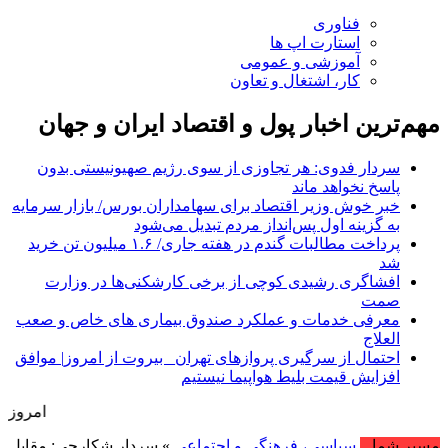
فناوری
استارت اپ ها
آموزشی و عمومی
کار، اشتغال و تعاون
مهم‌ترین اخبار پول و اقتصاد ایران و جهان
سردار فدوی: هر تجاوزی از سوی رژیم صهیونیستی بدون
پاسخ نخواهد ماند
خبر خوش وزیر اقتصاد برای سهامداران بورس/ بازار سرمایه
به گزینه اول پس‌انداز مردم تبدیل می‌شود
پرداخت مطالبات گندم در هفته جاری/ ۱.۶ میلیون تن خرید
شد
افشاگری رشیدی کوچی از برخی کارشکنی‌ها در وزارت
صمت
معرفی خدمات و عملکرد صندوق بیماری های خاص و صعب
العلاج
احتمال از سرگیری پروازهای تهران_ بیروت از امروز| موافق
افزایش قیمت بلیط هواپیما نیستیم
امروز : جمعه, ۱۶ مرداد , ۱۴۰۵ .::. برابر با : Friday, 7 August , 2026 .::. اخبار منتشر
مسیر شما
سیاسی، فرهنگی و اجتماعی
» سردار شکارچی: مقابل