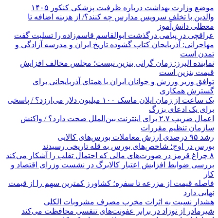
موضع وزارت بهداشت درباره ظرفیت پزشکی کنکور ۱۴۰۵
والدین با تخلف سرویس مدارس چه کنند؟/ از هزینه اضافه تا
معطلی دانش‌آموز
عراقچی در پیامی درگذشت ابوالقاسم قاسم‌زاده را تسلیت گفت
مهاجرانی: آذربایجان کتاب گشوده تاریخ ایران و مدرسه آزادگی و
تمدن است
نماینده البرز: زمان گرانی بنزین نیست؛ مجلس مخالف افزایش
قیمت بنزین است
توافق وزیر ورزش و جوانان ایران با همتای آذربایجانی برای
گسترش همکاری
یک ساعت از زمان ایلان ماسک ۱۰۰ میلیون دلار می‌ارزد؟ / پاسخی
برای یک ادعای بزرگ
اعمال ضریب ۲.۷ برای اینترنت بین‌الملل صحت دارد؟ / واکنش
سازمان تنظیم مقررات
رشد ۹۵ درصدی ارزش معاملات بورس‌های کالایی
بورس در اوج؛ شاخص‌های بورس به قله تاریخی رسیدند
۸ چراغ قرمز در صورت‌های مالی که احتمال تقلب را آشکار می‌کند
بررسی ضوابط افزایش اعتبار کالابرگ در نشست وزرای اقتصاد و
کار
فاصله قیمت از مزرعه تا سفره؛ کشاورز کمترین سهم را از قیمت
نهایی دارد
هشدار نسبت به اثرات مخرب مصرف مشروبات الکلی
شیرمادر از نوزاد در برابر عفونت‌های تنفسی محافظت می‌کند