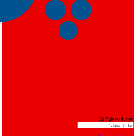
Pool
Va Eghtesad
.com