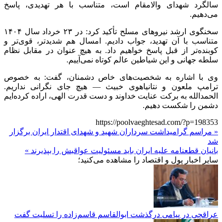
سالگرد شهدای والامقام است، متناسب با هر تهدیدی، پاسخ
می‌دهیم.
سخنگوی ارشد نیروهای مسلح تأکید کرد: در ۲۳ خرداد سال ۱۴۰۴
متناسب با آن تهدید، جواب دادیم. امسال هم شدیدتر، قوی‌تر و
کوبنده‌تر از قبل پاسخ خواهیم داد. به هیچ عنوان در مقابل نظام
سلطه جهانی و این شیاطین عالم کوتاه نمی‌آییم.
وی با اشاره به شخصیت‌های خاص دشمنان، گفت: به خصوص
ترامپ ملعون و نتانیاهوی خبیث — هیچ جای نگرانی نداریم.
الحمدالله به برکت عنایت خداوند و دست قدرت الهی، اراده کرده‌ایم
دشمن را شکست دهیم.
https://poolvaeghtesad.com/?p=198353
« مراسم گرامیداشت سرداران شهید و شهدای اقتدار ایران برگزار
شد
بانیان قطعنامه علیه ایران باید مسئولیت عواقبش را بپذیرند »
سایر اخبار پول و اقتصاد را مشاهده می‌کنید؛
عراقچی در پیامی درگذشت ابوالقاسم قاسم‌زاده را تسلیت گفت