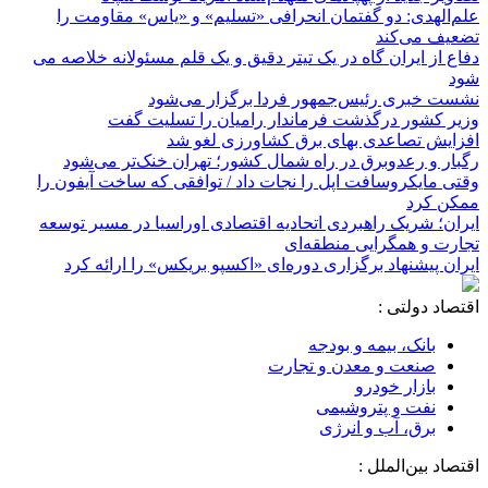
علم‌الهدی: دو گفتمان انحرافی «تسلیم» و «یاس» مقاومت را
تضعیف می‌کند
دفاع از ایران گاه در یک تیتر دقیق و یک قلم مسئولانه خلاصه می
شود
نشست خبری رئیس‌جمهور فردا برگزار می‌شود
وزیر کشور درگذشت فرماندار رامیان را تسلیت گفت
افزایش تصاعدی بهای برق کشاورزی لغو شد
رگبار و رعدوبرق در راه شمال کشور؛ تهران خنک‌تر می‌شود
وقتی مایکروسافت اپل را نجات داد / توافقی که ساخت آیفون را
ممکن کرد
ایران؛ شریک راهبردی اتحادیه اقتصادی اوراسیا در مسیر توسعه
تجارت و همگرایی منطقه‌ای
ایران پیشنهاد برگزاری دوره‌ای «اکسپو بریکس» را ارائه کرد
اقتصاد دولتی :
بانک، بیمه و بودجه
صنعت و معدن و تجارت
بازار خودرو
نفت و پتروشیمی
برق، آب و انرژی
اقتصاد بین‌الملل :