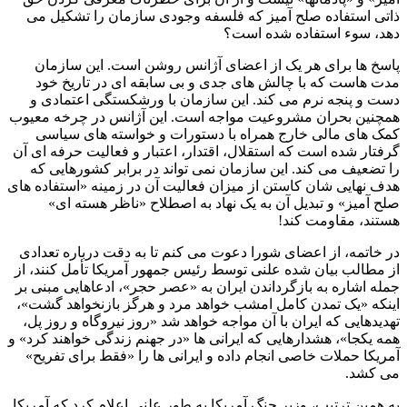
ذاتی استفاده صلح آمیز که فلسفه وجودی سازمان را تشکیل می
دهد، سوء استفاده شده است؟
پاسخ ها برای هر یک از اعضای آژانس روشن است. این سازمان
مدت هاست که با چالش های جدی و بی سابقه ای در تاریخ خود
دست و پنجه نرم می کند. این سازمان با ورشکستگی اعتمادی و
همچنین بحران مشروعیت مواجه است. این آژانس در چرخه معیوب
کمک های مالی خارج همراه با دستورات و خواسته های سیاسی
گرفتار شده است که استقلال، اقتدار، اعتبار و فعالیت حرفه ای آن
را تضعیف می کند. این سازمان نمی تواند در برابر کشورهایی که
هدف نهایی شان کاستن از میزان فعالیت آن در زمینه «استفاده های
صلح آمیز» و تبدیل آن به یک نهاد به اصطلاح «ناظر هسته ای»
هستند، مقاومت کند!
در خاتمه، از اعضای شورا دعوت می کنم تا به دقت درباره تعدادی
از مطالب بیان شده علنی توسط رئیس جمهور آمریکا تأمل کنند، از
جمله اشاره به بازگرداندن ایران به «عصر حجر»، ادعاهایی مبنی بر
اینکه «یک تمدن کامل امشب خواهد مرد و هرگز بازنخواهد گشت»،
تهدیدهایی که ایران با آن مواجه خواهد شد «روز نیروگاه و روز پل،
همه یکجا»، هشدارهایی که ایرانی ها «در جهنم زندگی خواهند کرد» و
آمریکا حملات خاصی انجام داده و ایرانی ها را «فقط برای تفریح»
می کشد.
به همین ترتیب، وزیر جنگ آمریکا به طور علنی اعلام کرد که آمریکا