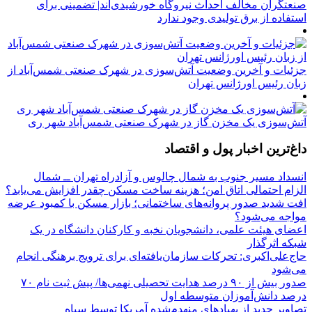
صنعتگران مخالف احداث نیروگاه خورشیدی‌اند| تضمینی برای
استفاده از برق تولیدی وجود ندارد
جزئیات و آخرین وضعیت آتش‌سوزی در شهرک صنعتی شمس‌آباد از
زبان رئیس اورژانس تهران
آتش‌سوزی یک مخزن گاز در شهرک صنعتی شمس‌آباد شهر ری
داغ‌ترین اخبار پول و اقتصاد
انسداد مسیر جنوب به شمال چالوس و آزادراه تهران ــ شمال
الزام احتمالی اتاق امن؛ هزینه ساخت مسکن چقدر افزایش می‌یابد؟
افت شدید صدور پروانه‌های ساختمانی؛ بازار مسکن با کمبود عرضه
مواجه می‌شود؟
اعضای هیئت علمی، دانشجویان نخبه و کارکنان دانشگاه در یک
شبکه‌ اثرگذار
حاج‌علی‌اکبری: تحرکات سازمان‌یافته‌ای برای ترویج برهنگی انجام
می‌شود
صدور بیش از ۹۰ درصد هدایت تحصیلی نهمی‌ها/ پیش ثبت نام ۷۰
درصد دانش‌آموزان متوسطه اول
تصاویر جدید از پهپادهای منهدم‌شده آمریکا توسط سپاه