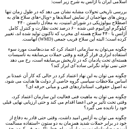
اسلامی ایران با آژانس به شرح زیر است:
بررسی تاریخی تحولات مشابه نشان می دهد که در طول زمان تنها
روش های مهاجمان از نمایش اسلایدها و «ویال»های سلاح های به
اصطلاح بیولوژیکی در شورای امنیت، به معادل دانستن ۴۴۰
کیلوگرم اورانیوم غنی شده ۶۰ درصد تحت نظارت و کنترل کامل
آژانس با ۴۴۰ سلاح هسته ای مخرب که تاکنون تولید شده اند، تغییر
کرده است؛ البته این سلاح فریب جمعی (WMD) آنهاست.
چگونه می‌توان به سازمانی اعتماد کرد که مدت‌هاست مورد سوء
استفاده ابزاری قرار گرفته و وقتی حملات بی‌سابقه به تأسیسات
هسته‌ای تحت پادمان که در تاریخش بی‌سابقه است، رخ می دهد
حتی نمی تواند نگرانی ساده٬‌ای ابراز کند؟
چگونه می توان به این نهاد اعتماد کرد در حالی که کار آن عمدتا بر
اساس ملاحظات سیاسی گروه خاصی از دولت ها هدایت می شود،
نه اصول حقوقی، استانداردهای فنی و مبانی حرفه ای؟
چگونه می توان به ماهیت فنی فعالیت این سازمان اعتماد کرد،
وقتی تحت تأثیر برخی اعضا اقدام می کند و حتی ارزیابی نهایی قبلی
خود را نادیده می گیرد؟
چگونه می توان به آژانس امید داشت، وقتی حتی قادر به دفاع از
خود در برابر حملات شدید همزمان به دو ستون «استفاده مسالمت
آمیز» و «پادمانها» نیست و از آن برای خطرناک معرفی کردن حق