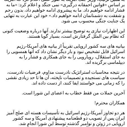
بر اساس «قوانین احمقانه درگیری» نمی جنگد و اعلام کرد: «ما به
فشار ادامه خواهیم داد. ما به پیشروی ادامه خواهیم داد، بدون رحم
و شفقت به دشمنانمان ادامه خواهیم داد.» خود این عبارت به تنهایی
یک جنایت جنگی محسوب می شود.
این اظهارات نیازی به توضیح بیشتر ندارند. آنها درباره وضعیت کنونی
که نظام بین الملل گرفتارش است، بسیار گویا هستند.
بیانیه های سه کشور اروپایی تقریباً از بیانیه های آمریکا-رژیم
اسرائیل قابل تشخیص نبود و بار دیگر نشان داد که آنها همسویی را
به جای استقلال، رویارویی را به جای همکاری و فشار را به
دیپلماسی برگزیده اند.
در نتیجه محاسبات استراتژیک نادرست مداوم، فرضیات نادرست،
سیاست های نسنجیده و تصمیمات ناپخته، آن ها تا حد زیادی نقشی
را که زمانی می خواستند ایفا کنند، از دست داده اند.
آخرین جملات من فقط خطاب به اعضای این شورا است.
همکاران محترم!
هر دو تجاوز آمریکا-رژیم اسرائیل به تأسیسات هسته ای صلح آمیز
ایران پس از تصویب دو قطعنامه پیشنهادی آمریکا و سه کشور
اروپایی در ژوئن و نوامبر گذشته توسط این شورا انجام شد.