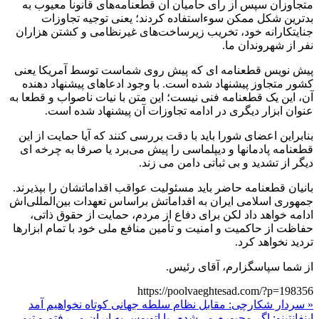
متجاوزان سپس از رأی حامیان آن قطعنامه‌های قانوناً معیوب به
بدترین شکل ممکن سوءاستفاده کردند؛ یعنی توجیه تجاوزات
جنایتکارانه خود، تخریب زیرساخت‌های غیرنظامی و کشتن هزاران
نفر از شهروندان ما.
پیش نویس قطعنامه ای که پیش روی شماست توسط آمریکا یعنی
کشور متجاوز پیشنهاد شده است. با وجود ادعاهای پیشنهاد دهنده
آن، این یک قطعنامه فنی نیست؛ این متن با نیات ناصواب و قطعا به
عنوان ابزار دیگری در ادامه تجاوزات آن پیشنهاد شده است.
بنابراین اعضای شورا باید با دقت بررسی کنند که آیا حمایت از این
قطعنامه پادمانها و دیپلماسی را پیش می‌برد یا صرفا به چرخه ای
دیگر از تشدید و بی ثباتی دامن می زند.
بانیان قطعنامه حاضر باید مسئولیت عواقب اقداماتشان را بپذیرند.
جمهوری اسلامی ایران به اقداماتش براساس تعهدات بین‌المللی‌اش
ادامه خواهد داد لکن برای دفاع از مردم، حمایت از حقوق ذاتی،
حفاظت از حاکمیت و امنیت و تأمین منافع ملی خود با تمام ابزارها
تردید نخواهد کرد.
از شما سپاسگزارم، آقای رئیس.
https://poolvaeghtesad.com/?p=198356
« سردار شکارچی: مقابل نظام سلطه جهانی کوتاه نخواهیم آمد
اینفانتینو: اگر مجبورم می‌شدم، با اتوبوس به ایران می‌رفتم و تیم