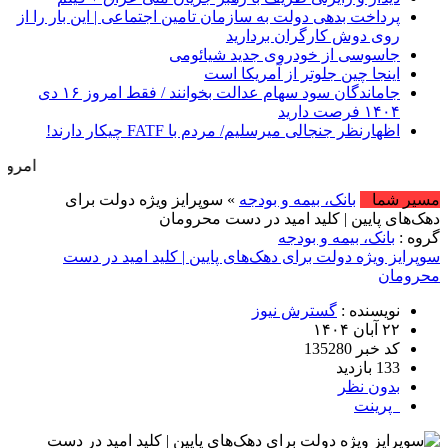
پرداخت بدهی‌ دولت به سازمان تامین اجتماعی | این بار را از
روی دوش کارگران بردارید
جاسوسی از خودروی جدید شیائومی
اینجا چین جلوتر از آمریکا است
جاماندگان سود سهام عدالت بخوانند / فقط امروز ۱۶ دی
۱۴۰۴ فرصت دارید
اظهارنظر جنجالی میرسلیم/ مردم با FATF چیکار دارند!
امروز : جمعه, ۱۶ مرداد , ۱۴۰۵ .::. برابر با : Friday, 7 August , 2026 .::
مسیر شما
بانک، بیمه و بودجه
» سوپرایز ویژه دولت برای
دهک‌های پایین | کلید امید در دست محرومان
گروه :
بانک، بیمه و بودجه
سوپرایز ویژه دولت برای دهک‌های پایین | کلید امید در دست
محرومان
نویسنده :
گسترش نیوز
۲۲ آبان ۱۴۰۴
کد خبر 135280
133 بازدید
بدون نظر
پرینت