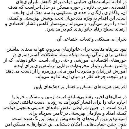
در ادامه سیاست‌های حمایتی دولت برای کاهش نابرابری‌های
اقتصادی، طرحی تازه در حوزه مسکن در حال اجراست که هدف
آن، واگذاری رایگان واحدهای مسکونی به سه دهک اول جامعه
است. این اقدام به‌ ویژه مددجویان تحت پوشش بهزیستی و کمیته
امداد را دربر می‌گیرد و می‌تواند زمینه‌ساز کاهش فشار اقتصادی و
ارتقای سطح رفاه خانوارهای کم‌ درآمد شود.
بحران بی‌مسکنی و تبعات اجتماعی آن
نبود سرپناه مناسب برای خانوارهای محروم، تنها به معنای نداشتن
سقفی برای زندگی نیست، بلکه منشأ مشکلات گسترده‌تری در
حوزه‌های اقتصادی، آموزشی و حتی روانی است. خانواده‌هایی که از
داشتن مسکن پایدار محروم‌اند، توانایی برنامه‌ریزی برای آینده،
آموزش فرزندان و مدیریت امور مالی روزمره را از دست می‌دهند
و در نتیجه، چرخه فقر در میان آن‌ها تداوم می‌یابد.
افزایش هزینه‌های مسکن و فشار بر دهک‌های پای‎ین
در سال‌های اخیر، رشد بی‌سابقه قیمت زمین و مسکن، خرید یا
اجاره خانه را برای اقشار کم‌درآمد به رؤیایی دست‌ نیافتنی تبدیل
کرده است. در چنین شرایطی، نقش نهادهای حمایتی همچون دولت،
کمیته امداد و سازمان بهزیستی در تأمین سرپناه برای
آسیب‌پذیرترین گروه‌های جامعه بیش از پیش پررنگ شده است.
بدون چنین حمایت‌هایی، امکان دستیابی این خانوارها به مسکن امن