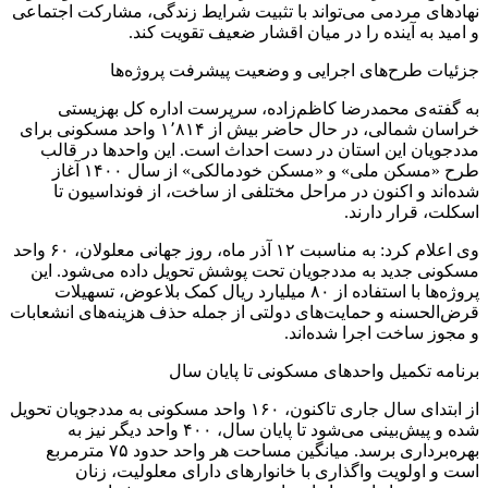
نهادهای مردمی می‌تواند با تثبیت شرایط زندگی، مشارکت اجتماعی
و امید به آینده را در میان اقشار ضعیف تقویت کند.
جزئیات طرح‌های اجرایی و وضعیت پیشرفت پروژه‌ها
به گفته‌ی محمدرضا کاظم‌زاده، سرپرست اداره کل بهزیستی
خراسان شمالی، در حال حاضر بیش از ۱٬۸۱۴ واحد مسکونی برای
مددجویان این استان در دست احداث است. این واحدها در قالب
طرح «مسکن ملی» و «مسکن خودمالکی» از سال ۱۴۰۰ آغاز
شده‌اند و اکنون در مراحل مختلفی از ساخت، از فونداسیون تا
اسکلت، قرار دارند.
وی اعلام کرد: به مناسبت ۱۲ آذر ماه، روز جهانی معلولان، ۶۰ واحد
مسکونی جدید به مددجویان تحت پوشش تحویل داده می‌شود. این
پروژه‌ها با استفاده از ۸۰ میلیارد ریال کمک بلاعوض، تسهیلات
قرض‌الحسنه و حمایت‌های دولتی از جمله حذف هزینه‌های انشعابات
و مجوز ساخت اجرا شده‌اند.
برنامه تکمیل واحدهای مسکونی تا پایان سال
از ابتدای سال جاری تاکنون، ۱۶۰ واحد مسکونی به مددجویان تحویل
شده و پیش‌بینی می‌شود تا پایان سال، ۴۰۰ واحد دیگر نیز به
بهره‌برداری برسد. میانگین مساحت هر واحد حدود ۷۵ مترمربع
است و اولویت واگذاری با خانوارهای دارای معلولیت، زنان