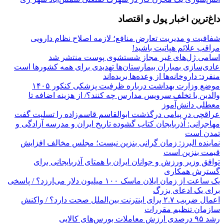
داغ‌ترین اخبار پول و اقتصاد
شفافیت و مدیریت تعارض منافع؛ لازمه اصلاح نظام دارویی
مراقب علائم هپاتیت باشید!
اسامی ژل‌های غیر مجاز شستشوی پوست منتشر شد
عادی‌سازی بمباران بیمارستان‌ها تهدیدی برای همه کشورها است
منفرد: داروخانه‌ها از وعده‌ها بریده‌اند
موضع وزارت بهداشت درباره ظرفیت پزشکی کنکور ۱۴۰۵
والدین با تخلف سرویس مدارس چه کنند؟/ از هزینه اضافه تا
معطلی دانش‌آموز
عراقچی در پیامی درگذشت ابوالقاسم قاسم‌زاده را تسلیت گفت
مهاجرانی: آذربایجان کتاب گشوده تاریخ ایران و مدرسه آزادگی و
تمدن است
نماینده البرز: زمان گرانی بنزین نیست؛ مجلس مخالف افزایش
قیمت بنزین است
توافق وزیر ورزش و جوانان ایران با همتای آذربایجانی برای
گسترش همکاری
یک ساعت از زمان ایلان ماسک ۱۰۰ میلیون دلار می‌ارزد؟ / پاسخی
برای یک ادعای بزرگ
اعمال ضریب ۲.۷ برای اینترنت بین‌الملل صحت دارد؟ / واکنش
سازمان تنظیم مقررات
رشد ۹۵ درصدی ارزش معاملات بورس‌های کالایی