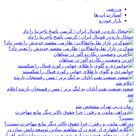
ورزشی
استارت اپ ها
بازار خودرو
جنجال تازه در فوتبال ایران / کریمی پاسخ تاجرنیا را داد
شوک در بازار نقل‌وانتقالات / طارمی مقصد جدیدش را تغییر داد؟
آخرین وضعیت ریکاردو آلوز در سپاهان
جوانمردی و گلوی با طلای جهانی رکورد فینال را شکستند
صعود صنعت نفت آبادان به لیگ برتر / مس رفسنجان بازنده اعلام
شد
زمان دربی تهران مشخص شد
دوراهی ماندن و رفتن / چرا حقوق بالاتر دیگر مانع مهاجرت نیست؟