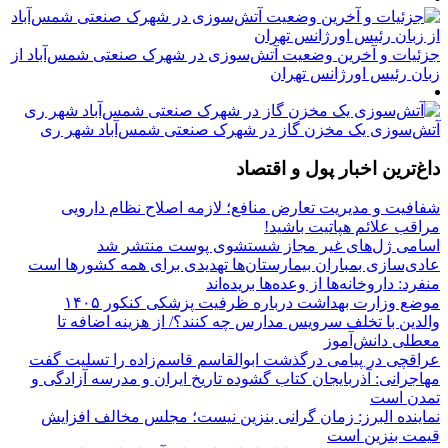
جزئیات و آخرین وضعیت آتش‌سوزی در شهرک صنعتی شمس‌آباد از
زبان رئیس اورژانس تهران
آتش‌سوزی یک مخزن گاز در شهرک صنعتی شمس‌آباد شهر ری
داغ‌ترین اخبار پول و اقتصاد
شفافیت و مدیریت تعارض منافع؛ لازمه اصلاح نظام دارویی
مراقب علائم هپاتیت باشید!
اسامی ژل‌های غیر مجاز شستشوی پوست منتشر شد
عادی‌سازی بمباران بیمارستان‌ها تهدیدی برای همه کشورها است
منفرد: داروخانه‌ها از وعده‌ها بریده‌اند
موضع وزارت بهداشت درباره ظرفیت پزشکی کنکور ۱۴۰۵
والدین با تخلف سرویس مدارس چه کنند؟/ از هزینه اضافه تا
معطلی دانش‌آموز
عراقچی در پیامی درگذشت ابوالقاسم قاسم‌زاده را تسلیت گفت
مهاجرانی: آذربایجان کتاب گشوده تاریخ ایران و مدرسه آزادگی و
تمدن است
نماینده البرز: زمان گرانی بنزین نیست؛ مجلس مخالف افزایش
قیمت بنزین است