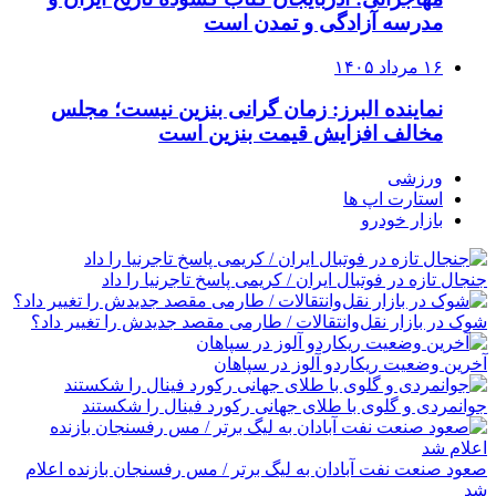
مدرسه آزادگی و تمدن است
۱۶ مرداد ۱۴۰۵
نماینده البرز: زمان گرانی بنزین نیست؛ مجلس
مخالف افزایش قیمت بنزین است
ورزشی
استارت اپ ها
بازار خودرو
جنجال تازه در فوتبال ایران / کریمی پاسخ تاجرنیا را داد
شوک در بازار نقل‌وانتقالات / طارمی مقصد جدیدش را تغییر داد؟
آخرین وضعیت ریکاردو آلوز در سپاهان
جوانمردی و گلوی با طلای جهانی رکورد فینال را شکستند
صعود صنعت نفت آبادان به لیگ برتر / مس رفسنجان بازنده اعلام
شد