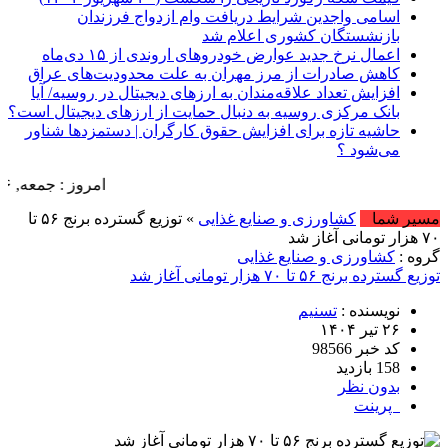
اسامی واجدین شرایط دریافت وام ازدواج فرزندان
بازنشستگان کشوری اعلام شد
اعمال نرخ جدید عوارض خودروهای اروندی از ۱۵ دی‌ماه
کاهش صادرات از مرز مهران به علت محدودیت‌های عراق
افزایش تعدا‌د علاقه‌مندان به ارزهای دیجیتال در روسیه/ آیا
بانک مرکزی روسیه به دنبال حمایت از ارزهای دیجیتال است؟
حاشیه تازه برای افزایش حقوق کارگران | دستمزدها شناور
می‌شود ؟
امروز : جمعه, ۱۶ مرداد , ۱۴۰۵ .::. برابر با : Friday, 7 August , 2026 .::. اخبار منتشر شده : 26 خبر
مسیر شما
کشاورزی و صنایع غذایی
» توزیع گسترده برنج ۵۶ تا
۷۰ هزار تومانی آغاز شد
گروه :
کشاورزی و صنایع غذایی
توزیع گسترده برنج ۵۶ تا ۷۰ هزار تومانی آغاز شد
نویسنده :
تسنیم
۲۶ تیر ۱۴۰۴
کد خبر 98566
158 بازدید
بدون نظر
پرینت