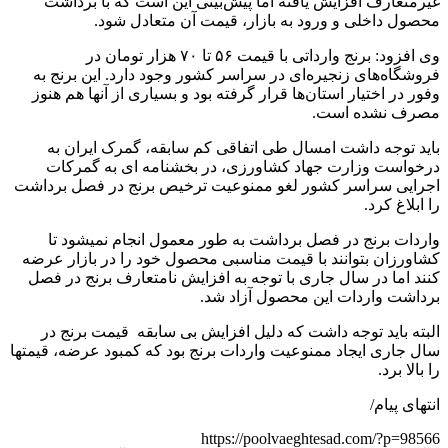
غیرمتعارف افزایش یافته اما پیش‌بینی این است که با برداشت
محصول داخلی و ورود به بازار، قیمت آن متعادل شود.
وی افزود: برنج وارداتی با قیمت ۵۶ تا ۷۰ هزار تومان در
فروشگاه‌های زنجیره‌ای در سراسر کشور وجود دارد. این برنج به
وفور در اختیار استان‌ها قرار گرفته بود و بسیاری از آنها هم هنوز
مصرف نشده است.
باید توجه داشت امسال طی اتفاقی کم سابقه، گمرک ایران به
درخواست وزارت جهاد کشاورزی، در بخشنامه ای به گمرکات
اجرایی سراسر کشور لغو ممنوعیت ترخیص برنج در فصل برداشت
را ابلاغ کرد.
واردات برنج در فصل برداشت به طور معمول انجام نمیشود تا
کشاورزان بتوانند با قیمت مناسبی محصول خود را در بازار عرضه
کنند اما در سال جاری با توجه به افزایش نامتعارف برنج در فصل
برداشت واردات این محصول آزاد شد.
البته باید توجه داشت که دلیل افزایش بی سابقه قیمت برنج در
سال جاری ایجاد ممنوعیت واردات برنج بود که کمبود عرضه، قیمتها
را بالا برد.
انتهای پیام/
https://poolvaeghtesad.com/?p=98566