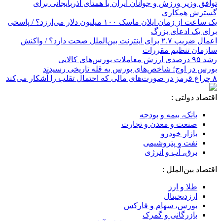
توافق وزیر ورزش و جوانان ایران با همتای آذربایجانی برای
گسترش همکاری
یک ساعت از زمان ایلان ماسک ۱۰۰ میلیون دلار می‌ارزد؟ / پاسخی
برای یک ادعای بزرگ
اعمال ضریب ۲.۷ برای اینترنت بین‌الملل صحت دارد؟ / واکنش
سازمان تنظیم مقررات
رشد ۹۵ درصدی ارزش معاملات بورس‌های کالایی
بورس در اوج؛ شاخص‌های بورس به قله تاریخی رسیدند
۸ چراغ قرمز در صورت‌های مالی که احتمال تقلب را آشکار می‌کند
اقتصاد دولتی :
بانک، بیمه و بودجه
صنعت و معدن و تجارت
بازار خودرو
نفت و پتروشیمی
برق، آب و انرژی
اقتصاد بین‌الملل :
طلا و ارز
ارزدیجیتال
بورس، سهام و فارکس
بازرگانی و گمرک