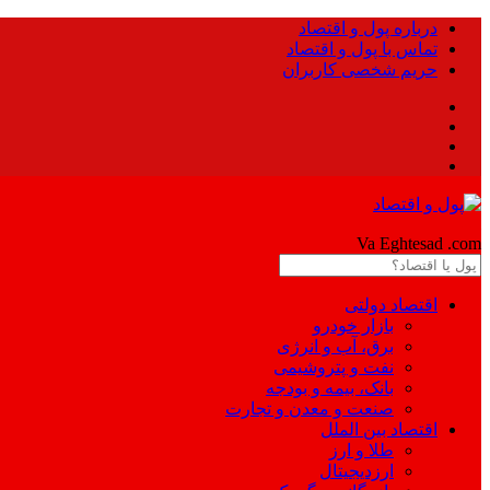
درباره پول و اقتصاد
تماس با پول و اقتصاد
حریم شخصی کاربران
Pool
Va Eghtesad
.com
اقتصاد دولتی
بازار خودرو
برق، آب و انرژی
نفت و پتروشیمی
بانک، بیمه و بودجه
صنعت و معدن و تجارت
اقتصاد بین الملل
طلا و ارز
ارزدیجیتال