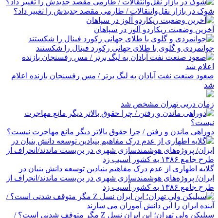
شوک در بازار نقل‌وانتقالات / طارمی مقصد جدیدش را تغییر داد؟
آخرین وضعیت ریکاردو آلوز در سپاهان
جوانمردی و گلوی با طلای جهانی رکورد فینال را شکستند
صعود صنعت نفت آبادان به لیگ برتر / مس رفسنجان بازنده اعلام
شد
زمان دربی تهران مشخص شد
دوراهی ماندن و رفتن / چرا حقوق بالاتر دیگر مانع مهاجرت نیست؟
گلایه اطهاری از عدم درک مفاهیم بنیادین توسعه دانش بنیان در
ایران/ پروژه‌های هوشمندسازی شهری در بن‌بست ماندند/انحراف از
طرح جامع ۱۳۸۶ به کشور آسیب زد
سیلیکن ولیِ تهران؛ این ایران نسل Z مگر متوقف شدنی است؟ /