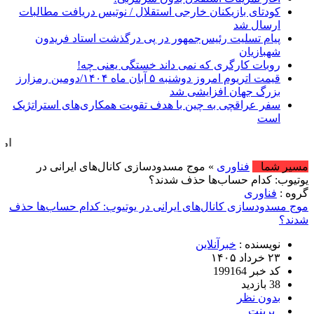
کودتای بازیکنان خارجی استقلال / نوتیس دریافت مطالبات
ارسال شد
پیام تسلیت رئیس‌جمهور در پی درگذشت استاد فریدون
شهبازیان
روبات کارگری که نمی داند خستگی یعنی چه!
قیمت اتریوم امروز دوشنبه ۵ آبان ماه ۱۴۰۴/دومین رمزارز
بزرگ جهان افزایشی شد
سفر عراقچی به چین با هدف تقویت همکاری‌های استراتژیک
است
امروز : شنبه, ۱۷ مرداد , ۱۴۰۵ .::. برابر با : 2026
مسیر شما
فناوری
» موج مسدودسازی کانال‌های ایرانی در
یوتیوب: کدام حساب‌ها حذف شدند؟
گروه :
فناوری
موج مسدودسازی کانال‌های ایرانی در یوتیوب: کدام حساب‌ها حذف
شدند؟
نویسنده :
خبرآنلاین
۲۳ خرداد ۱۴۰۵
کد خبر 199164
38 بازدید
بدون نظر
پرینت