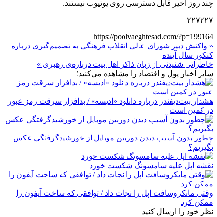
چند روز اخیر قابل دسترسی روی یوتیوب نیستند.
۲۲۷۲۲۷
https://poolvaeghtesad.com/?p=199164
« واکنش دبیر شورای عالی انقلاب فرهنگی به تصمیم‌گیری درباره
کنکور سال آینده
خاطراتی شنیدنی از زبان ذاکر اهل بیت درباره‌ی رهبری »
سایر اخبار پول و اقتصاد را مشاهده می‌کنید؛
هشدار بیت‌دیفندر درباره دانلود «ادیسه» / بدافزار سرقت رمز عبور
در کمین است
چطور بدون آسیب دیدن دوربین موبایل از خورشیدگرفتگی عکس
بگیریم؟
نقشه اپل علیه سامسونگ شکست خورد
وقتی مایکروسافت اپل را نجات داد / توافقی که ساخت آیفون را
ممکن کرد
نظر خود را ارسال کنید