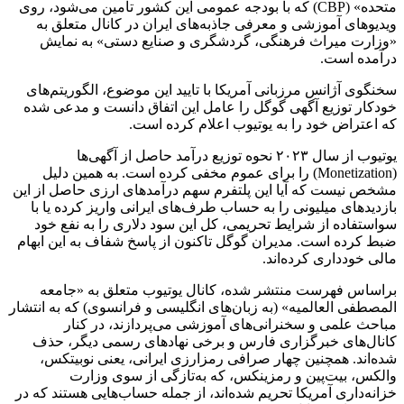
متحده» (CBP) که با بودجه عمومی این کشور تامین می‌شود، روی
ویدیوهای آموزشی و معرفی جاذبه‌های ایران در کانال متعلق به
«وزارت میراث فرهنگی، گردشگری و صنایع دستی» به نمایش
درآمده است.
سخنگوی آژانس مرزبانی آمریکا با تایید این موضوع، الگوریتم‌های
خودکار توزیع آگهی گوگل را عامل این اتفاق دانست و مدعی شده
که اعتراض خود را به یوتیوب اعلام کرده است.
یوتیوب از سال ۲۰۲۳ نحوه توزیع درآمد حاصل از آگهی‌ها
(Monetization) را برای عموم مخفی کرده است. به همین دلیل
مشخص نیست که آیا این پلتفرم سهم درآمدهای ارزی حاصل از این
بازدیدهای میلیونی را به حساب طرف‌های ایرانی واریز کرده یا با
سواستفاده از شرایط تحریمی، کل این سود دلاری را به نفع خود
ضبط کرده است. مدیران گوگل تاکنون از پاسخ شفاف به این ابهام
مالی خودداری کرده‌اند.
براساس فهرست منتشر شده، کانال یوتیوب متعلق به «جامعه
المصطفی العالمیه» (به زبان‌های انگلیسی و فرانسوی) که به انتشار
مباحث علمی و سخنرانی‌های آموزشی می‌پردازند، در کنار
کانال‌های خبرگزاری فارس و برخی نهادهای رسمی دیگر، حذف
شده‌اند. همچنین چهار صرافی‌ رمزارزی ایرانی، یعنی نوبیتکس،
والکس، بیت‌پین و رمزینکس، که به‌تازگی از سوی وزارت
خزانه‌داری آمریکا تحریم شده‌اند، از جمله حساب‌هایی هستند که در