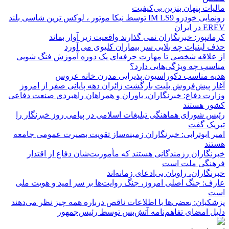
مالیات پنهان بنزین بی‌کیفیت
رونمایی خودرو IM LS9 توسط نیکا موتور ، لوکس ترین شاسی بلند
EREV در ایران
کرمانپور: خبرنگاران نمی گذارند واقعیت زیر آوار بماند
حذف لبنیات چه بلایی سر بیماران کلیوی می آورد
از علاقه شخصی تا مهارت حرفه‌ای یک دوره آموزش فنگ شویی
مناسب چه ویژگی‌هایی دارد؟
هدیه مناسب دکوراسیون پذیرایی مدرن خانه عروس
آغاز پیش‌فروش بلیت بازگشت زائران دهه پایانی صفر از امروز
وزارت دفاع: خبرنگاران، یاوران و همراهان راهبردی صنعت دفاعی
کشور هستند
رئیس شورای هماهنگی تبلیغات اسلامی در پیامی روز خبرنگار را
تبریک گفت
امیر ابوترابی: خبرنگاران زمینه‌ساز تقویت بصیرت عمومی جامعه
هستند
خبرنگاران رزمندگانی هستند که مأموریت‌شان دفاع از اقتدار
فرهنگی ملت است
خبرنگاران، راویان بی‌ادعای زمانه‌اند
عارف: جنگ اصلی امروز، جنگ روایت‌ها بر سر امید و هویت ملی
است
پزشکیان: بعضی‌ها با اطلاعات ناقص درباره همه چیز نظر می‌دهند
دلیل امضای تفاهم‌نامه آتش‌بس توسط رئیس‌جمهور