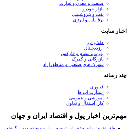
صنعت و معدن و تجارت
بازار خودرو
نفت و پتروشیمی
برق، آب و انرژی
اخبار سایت
طلا و ارز
ارزدیجیتال
بورس، سهام و فارکس
بازرگانی و گمرک
شهرک های صنعتی و مناطق آزاد
چند رسانه
فناوری
استارت اپ ها
آموزشی و عمومی
کار، اشتغال و تعاون
مهم‌ترین اخبار پول و اقتصاد ایران و جهان
ظفرقندی: برای حذف ارز ترجیحی دارو هیچ تصمیمی گرفته