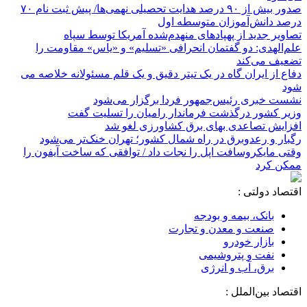
صدور بیش از ۹۰ درصد هدایت تحصیلی نهمی‌ها/ پیش ثبت نام ۷۰
درصد دانش‌آموزان متوسطه اول
تصاویر جدید از پهپادهای منهدم‌شده آمریکا توسط سپاه
علم‌الهدی: دو گفتمان انحرافی «تسلیم» و «یاس» مقاومت را
تضعیف می‌کند
دفاع از ایران گاه در یک تیتر دقیق و یک قلم مسئولانه خلاصه می
شود
نشست خبری رئیس‌جمهور فردا برگزار می‌شود
وزیر کشور درگذشت فرماندار رامیان را تسلیت گفت
افزایش تصاعدی بهای برق کشاورزی لغو شد
رگبار و رعدوبرق در راه شمال کشور؛ تهران خنک‌تر می‌شود
وقتی مایکروسافت اپل را نجات داد / توافقی که ساخت آیفون را
ممکن کرد
اقتصاد دولتی :
بانک، بیمه و بودجه
صنعت و معدن و تجارت
بازار خودرو
نفت و پتروشیمی
برق، آب و انرژی
اقتصاد بین‌الملل :