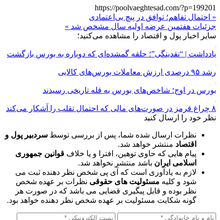
https://poolvaeghtesad.com/?p=199201
« احتمال تفاهم؛ توافق در پیچ بی‌اعتمادی
جزئیات هفتمین عرضه اولیه سال مشخص شد »
سایر اخبار پول و اقتصاد را مشاهده می‌کنید؛
یادداشت | “نقدینگی”؛ حلقه گمشده‌ای که دوباره به بورس بازگشت
رشد ۹۵ درصدی ارزش معاملات بورس‌های کالایی
بورس در اوج؛ شاخص‌های بورس به قله تاریخی رسیدند
۸ چراغ قرمز در صورت‌های مالی که احتمال تقلب را آشکار می‌کند
نظر خود را ارسال کنید
نظرات ارسال شده شما، پس از بررسی توسط
سردبیر پول و
اقتصاد
منتشر خواهد شد.
پیام هایی که حاوی توهین، افترا و یا خلاف
قوانین جمهوری
اسلامی ایران
باشد منتشر نخواهد شد.
لازم به یادآوری است که آی پی شخص نظر دهنده ثبت می
شود و کلیه
مسئولیت های حقوقی
نظرات بر عهده شخص
نظر بوده و قابل پیگیری قضایی می باشد که در صورت هر
گونه شکایت مسئولیت بر عهده شخص نظر دهنده خواهد بود.