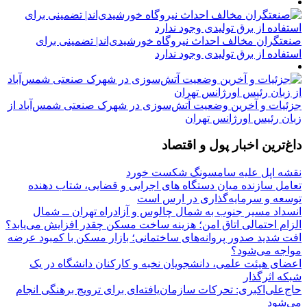
صنعتگران مخالف احداث نیروگاه خورشیدی‌اند| تضمینی برای
استفاده از برق تولیدی وجود ندارد
جزئیات و آخرین وضعیت آتش‌سوزی در شهرک صنعتی شمس‌آباد از
زبان رئیس اورژانس تهران
داغ‌ترین اخبار پول و اقتصاد
نقشه اپل علیه سامسونگ شکست خورد
تعامل سازنده میان دستگاه‌ های اجرایی و قضایی، شتاب‌ دهنده
توسعه و سرمایه‌گذاری در ارس است
انسداد مسیر جنوب به شمال چالوس و آزادراه تهران ــ شمال
الزام احتمالی اتاق امن؛ هزینه ساخت مسکن چقدر افزایش می‌یابد؟
افت شدید صدور پروانه‌های ساختمانی؛ بازار مسکن با کمبود عرضه
مواجه می‌شود؟
اعضای هیئت علمی، دانشجویان نخبه و کارکنان دانشگاه در یک
شبکه‌ اثرگذار
حاج‌علی‌اکبری: تحرکات سازمان‌یافته‌ای برای ترویج برهنگی انجام
می‌شود