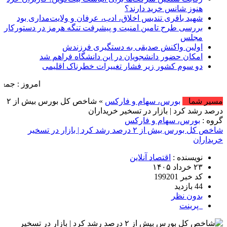
هنوز شانس خرید دارند؟
شهید باقری تندیس اخلاق، ادب، عرفان و ولایت‌مداری بود
بررسی طرح تامین امنیت و پیشرفت تنگه هرمز در دستورکار
مجلس
اولین واکنش صدیقی به دستگیری فرزندش
امکان حضور دانشجویان در این دانشگاه فراهم شد
دو سوم کشور زیر فشار تغییرات خطرناک اقلیمی
امروز : جمعه, ۱۶ مرداد , ۱۴۰۵ .::. برابر با : Friday, 7 August , 2026 .::. اخبار منتشر شده : 46 خبر
مسیر شما
بورس، سهام و فارکس
» شاخص کل بورس بیش از ۲
درصد رشد کرد | بازار در تسخیر خریداران
گروه :
بورس، سهام و فارکس
شاخص کل بورس بیش از ۲ درصد رشد کرد | بازار در تسخیر
خریداران
نویسنده :
اقتصاد آنلاین
۲۳ خرداد ۱۴۰۵
کد خبر 199201
44 بازدید
بدون نظر
پرینت