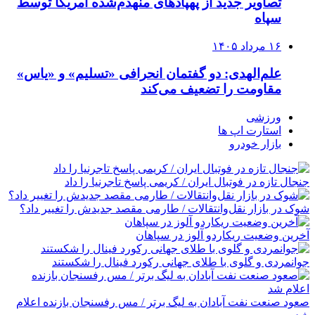
تصاویر جدید از پهپادهای منهدم‌شده آمریکا توسط
سپاه
۱۶ مرداد ۱۴۰۵
علم‌الهدی: دو گفتمان انحرافی «تسلیم» و «یاس»
مقاومت را تضعیف می‌کند
ورزشی
استارت اپ ها
بازار خودرو
جنجال تازه در فوتبال ایران / کریمی پاسخ تاجرنیا را داد
شوک در بازار نقل‌وانتقالات / طارمی مقصد جدیدش را تغییر داد؟
آخرین وضعیت ریکاردو آلوز در سپاهان
جوانمردی و گلوی با طلای جهانی رکورد فینال را شکستند
صعود صنعت نفت آبادان به لیگ برتر / مس رفسنجان بازنده اعلام