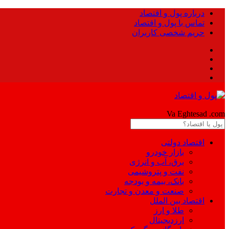
درباره پول و اقتصاد
تماس با پول و اقتصاد
حریم شخصی کاربران
Pool
Va Eghtesad
.com
اقتصاد دولتی
بازار خودرو
برق، آب و انرژی
نفت و پتروشیمی
بانک، بیمه و بودجه
صنعت و معدن و تجارت
اقتصاد بین الملل
طلا و ارز
ارزدیجیتال