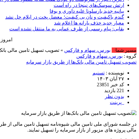
ارتش سوسک‌های نینجا در راه است
بیانیه جدید بارسلونا علیه داوری و یوفا
گندم باکیفیت و نان بی کیفیت؛ معضل پخت در ایلام حل نشد
معیار جدید حذف یارانه ها اعلام شد
بقایی: پیام رسمی از طرف عمانی به ما منتقل نشده است
امروز : شنبه, ۱۷ مرداد , ۱۴۰۵ .::. برابر با : Saturday, 8 August , 2026 .::. اخ
مسیر شما
بورس، سهام و فارکس
» تصویب تسهیل تامین مالی بانک‌
گروه :
بورس، سهام و فارکس
تصویب تسهیل تامین مالی بانک‌ها از طریق بازار سرمایه
نویسنده :
تسنیم
۲۷ آبان ۱۴۰۳
کد خبر 23851
221 بازدید
بدون نظر
پرینت
در جلسه شورای ملی تامین مالی شیوه‌نامه تسهیل تامین مالی از طریق
مالی پروژه های مزبور از بازار سرمایه را تسهیل نمایند.