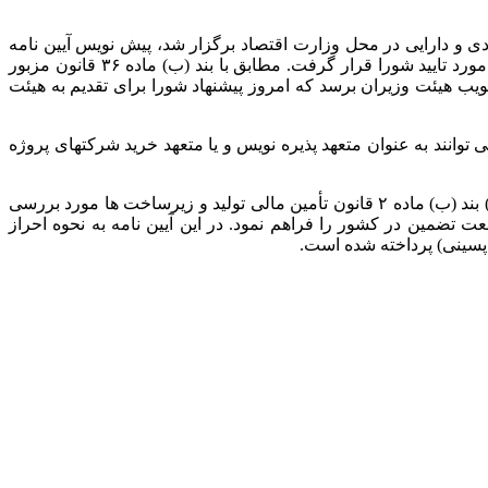
 و دارایی در محل وزارت اقتصاد برگزار شد، پیش نویس آیین نامه
اجرایی نحوه تهاتر مطالبات/بدهی های دستگاههای اجرایی به شهرداری ها موضوع بند (ب) ماده ۳۶ قانون تامین مالی تولید و زیرساخت ها مورد تایید شورا قرار گرفت. مطابق با بند (ب) ماده ۳۶ قانون مزبور
صویب هیئت وزیران برسد که امروز پیشنهاد شورا برای تقدیم به هیئت
وانند به عنوان متعهد پذیره نویس و یا متعهد خرید شرکتهای پروژه
در بخش پایانی این جلسه، پیش نویس آیین نامه اجرایی تایید صلاحیت حرفه ای مدیران صندوق های تضمین غیر دولتی، موضوع جزء (۱-۲-۴) بند (ب) ماده ۲ قانون تأمین مالی تولید و زیرساخت ها مورد بررسی
 تضمین در کشور را فراهم نمود. در این آیین نامه به نحوه احراز
سینی) پرداخته شده است.