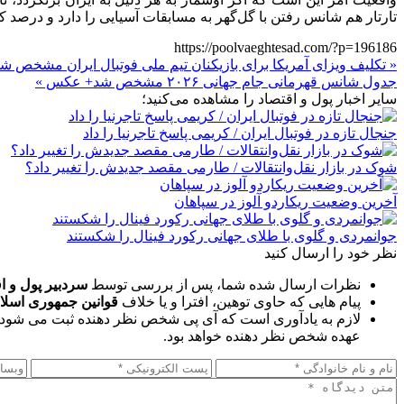
تارتار هم شانس رفتن با گل‌گهر به مسابقات آسیایی را دارد و درصد
https://poolvaeghtesad.com/?p=196186
« تکلیف ویزای آمریکا برای بازیکنان تیم ملی فوتبال ایران مشخص ش
جدول شانس قهرمانی جام جهانی ۲۰۲۶ مشخص شد+ عکس »
سایر اخبار پول و اقتصاد را مشاهده می‌کنید؛
جنجال تازه در فوتبال ایران / کریمی پاسخ تاجرنیا را داد
شوک در بازار نقل‌وانتقالات / طارمی مقصد جدیدش را تغییر داد؟
آخرین وضعیت ریکاردو آلوز در سپاهان
جوانمردی و گلوی با طلای جهانی رکورد فینال را شکستند
نظر خود را ارسال کنید
نظرات ارسال شده شما، پس از بررسی توسط
سردبیر پول و ا
پیام هایی که حاوی توهین، افترا و یا خلاف
قوانین جمهوری اسلا
لازم به یادآوری است که آی پی شخص نظر دهنده ثبت می شود 
عهده شخص نظر دهنده خواهد بود.