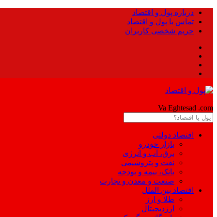
درباره پول و اقتصاد
تماس با پول و اقتصاد
حریم شخصی کاربران
Pool
Va Eghtesad
.com
اقتصاد دولتی
بازار خودرو
برق، آب و انرژی
نفت و پتروشیمی
بانک، بیمه و بودجه
صنعت و معدن و تجارت
اقتصاد بین الملل
طلا و ارز
ارزدیجیتال