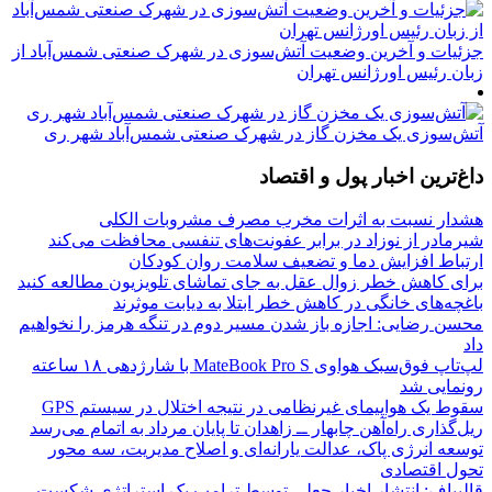
جزئیات و آخرین وضعیت آتش‌سوزی در شهرک صنعتی شمس‌آباد از
زبان رئیس اورژانس تهران
آتش‌سوزی یک مخزن گاز در شهرک صنعتی شمس‌آباد شهر ری
داغ‌ترین اخبار پول و اقتصاد
هشدار نسبت به اثرات مخرب مصرف مشروبات الکلی
شیرمادر از نوزاد در برابر عفونت‌های تنفسی محافظت می‌کند
ارتباط افزایش دما و تضعیف سلامت روان کودکان
برای کاهش خطر زوال عقل به جای تماشای تلویزیون مطالعه کنید
باغچه‌های خانگی در کاهش خطر ابتلا به دیابت موثرند
محسن رضایی: اجازه باز شدن مسیر دوم در تنگه هرمز را نخواهیم
داد
لپ‌تاپ فوق‌سبک هواوی MateBook Pro S با شارژدهی ۱۸ ساعته
رونمایی شد
سقوط یک هواپیمای غیرنظامی در نتیجه اختلال در سیستم‌ GPS
ریل‌گذاری راه‌آهن چابهار ــ زاهدان تا پایان مرداد به اتمام می‌رسد
توسعه انرژی پاک، عدالت یارانه‌ای و اصلاح مدیریت، سه محور
تحول اقتصادی
قالیباف: انتشار اخبار جعلی توسط ترامپ یک استراتژی شکست