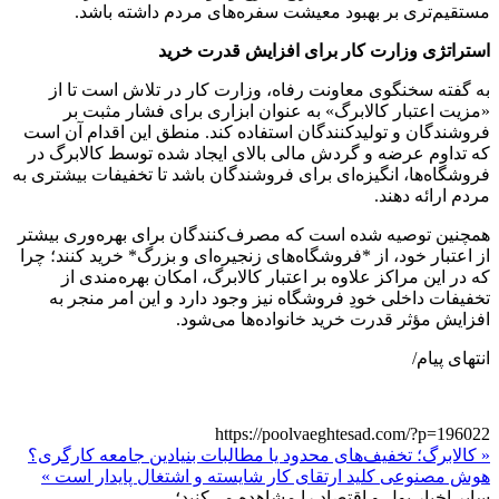
مستقیم‌تری بر بهبود معیشت سفره‌های مردم داشته باشد.
استراتژی وزارت کار برای افزایش قدرت خرید
به گفته سخنگوی معاونت رفاه، وزارت کار در تلاش است تا از
«مزیت اعتبار کالابرگ» به عنوان ابزاری برای فشار مثبت بر
فروشندگان و تولیدکنندگان استفاده کند. منطق این اقدام آن است
که تداوم عرضه و گردش مالی بالای ایجاد شده توسط کالابرگ در
فروشگاه‌ها، انگیزه‌ای برای فروشندگان باشد تا تخفیفات بیشتری به
مردم ارائه دهند.
همچنین توصیه شده است که مصرف‌کنندگان برای بهره‌وری بیشتر
از اعتبار خود، از *فروشگاه‌های زنجیره‌ای و بزرگ* خرید کنند؛ چرا
که در این مراکز علاوه بر اعتبار کالابرگ، امکان بهره‌مندی از
تخفیفات داخلی خودِ فروشگاه نیز وجود دارد و این امر منجر به
افزایش مؤثر قدرت خرید خانواده‌ها می‌شود.
انتهای پیام/
https://poolvaeghtesad.com/?p=196022
« کالابرگ؛ تخفیف‌های محدود یا مطالبات بنیادین جامعه کارگری؟
هوش مصنوعی کلید ارتقای کار شایسته و اشتغال پایدار است »
سایر اخبار پول و اقتصاد را مشاهده می‌کنید؛