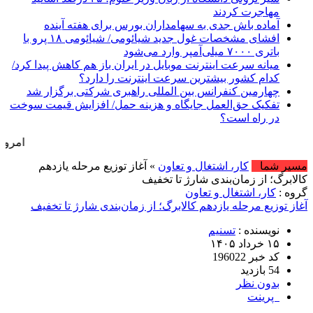
مهاجرت کردند
آماده باش جدی به سهامداران بورس برای هفته آینده
افشای مشخصات غول جدید شیائومی/ شیائومی ۱۸ پرو با
باتری ۷۰۰۰ میلی‌آمپر وارد می‌شود
میانه سرعت اینترنت موبایل در ایران باز هم کاهش پیدا کرد/
کدام کشور بیشترین سرعت اینترنت را دارد؟
چهارمین کنفرانس بین المللی راهبری شرکتی برگزار شد
تفکیک حق‌العمل جایگاه و هزینه حمل/ افزایش قیمت سوخت
در راه است؟
امروز : جمعه, ۱۶ مرداد , ۱۴۰۵ .::. برابر با : iday, 7 August , 2026
مسیر شما
کار، اشتغال و تعاون
» آغاز توزیع مرحله یازدهم
کالابرگ؛ از زمان‌بندی شارژ تا تخفیف
گروه :
کار، اشتغال و تعاون
آغاز توزیع مرحله یازدهم کالابرگ؛ از زمان‌بندی شارژ تا تخفیف
نویسنده :
تسنیم
۱۵ خرداد ۱۴۰۵
کد خبر 196022
54 بازدید
بدون نظر
پرینت