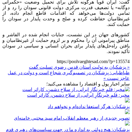
گفت: ایران قویاً هرگونه تلاش برای تحمیل وضعیت «حکمرانی
دوگانه» یا تضعیف قدرت مرکزی دولت قانونی سودان را رد و از
تمامی دولت‌ها می‌خواهد که اقدامات قاطع انجام داده، از
غیرنظامیان حفاظت کرده و صلح و وحدت پایدار در سودان را
حمایت کنند.
کشورهای جهان در این نشست، جنایات انجام شده در
الفاشر
و
مناطق پیرامونی آن را محکوم و بر لزوم حمایت از غیرنظامیان و
یافتن راه‌حل‌های پایدار برای بحران انسانی و سیاسی در سودان
تأکید نمودند.
https://poolvaeghtesad.com/?p=135574
« پزشکیان به تولیت آستان قدس رضوی تسلیت گفت
طباطبایی: پزشکیان در تصمیم‌گیری شجاع است و دولت در عمل
عاجز نیست »
سایر اخبار پول و اقتصاد را مشاهده می‌کنید؛
مخبر: قلمِ خبرنگارِ ایرانی، از سلاح دشمن، کاراتر است
پزشکیان: هرگز استعفا نداده‌ام و نخواهم داد
تصویر جدیدی از رهبر معظم انقلاب امام سید مجتبی خامنه‌ای
پزشکیان: هیچ دولتی به اندازه ما در جهت سیاست‌های رهبری قدم