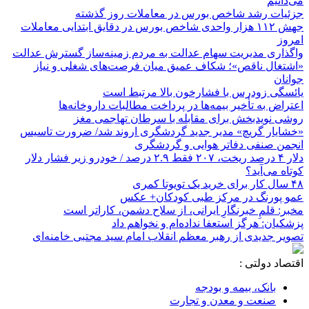
می‌دانیم
جزئیات رشد شاخص بورس در معاملات روز گذشته
جهش ۱۱۲ هزار واحدی شاخص بورس در دقایق ابتدایی معاملات
امروز
واگذاری مدیریت سهام عدالت به مردم زمینه‌ساز گسترش عدالت
«اشتغال ناقص»؛ شکاف عمیق میان فرصت‌های شغلی و نیاز
جوانان
یائسگی زودرس با فشارخون بالا مرتبط است
اعتراض به تأخیر بیمه‌ها در پرداخت مطالبات داروخانه‌ها
روشی نویدبخش برای مقابله با سرطان تهاجمی مغز
«خشایار گریچ» مدیر جدید گردشگری اروند شد/ ضرورت تاسیس
انجمن صنفی دفاتر هوایی و گردشگری
دلار ۴ درصد ریخت، ۲۰۷ فقط ۲.۹ درصد / خودرو زیر فشار دلار
کوتاه می‌آید؟
۴۸ سال کار برای خرید یک تویوتا کمری
عمو پورنگ در مرکز طبی کودکان+ عکس
مخبر: قلمِ خبرنگارِ ایرانی، از سلاح دشمن، کاراتر است
پزشکیان: هرگز استعفا نداده‌ام و نخواهم داد
تصویر جدیدی از رهبر معظم انقلاب امام سید مجتبی خامنه‌ای
اقتصاد دولتی :
بانک، بیمه و بودجه
صنعت و معدن و تجارت