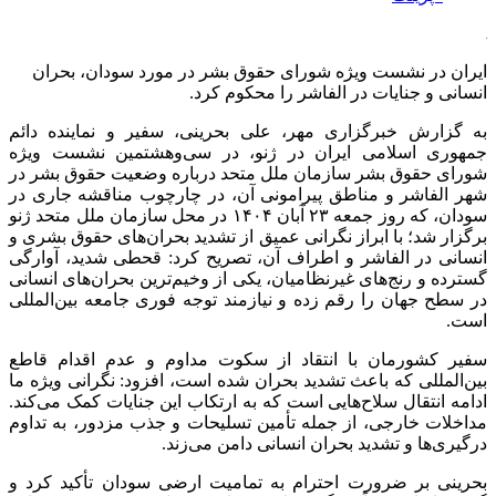
ایران در نشست ویژه شورای حقوق بشر در مورد سودان، بحران
انسانی و جنایات در الفاشر را محکوم کرد.
به گزارش خبرگزاری مهر، علی بحرینی، سفیر و نماینده دائم
جمهوری اسلامی ایران در ژنو، در
سی‌وهشتمین
نشست ویژه
شورای حقوق بشر سازمان ملل متحد درباره وضعیت حقوق بشر در
شهر
الفاشر
و مناطق پیرامونی آن، در چارچوب مناقشه جاری در
سودان، که روز جمعه ۲۳ آبان ۱۴۰۴ در محل سازمان ملل متحد ژنو
برگزار شد؛ با ابراز نگرانی عمیق از تشدید بحران‌های حقوق بشری و
انسانی در
الفاشر
و اطراف آن، تصریح کرد: قحطی شدید، آوارگی
گسترده و رنج‌های غیرنظامیان، یکی از وخیم‌ترین بحران‌های انسانی
در سطح جهان را رقم زده و نیازمند توجه فوری جامعه بین‌المللی
است.
سفیر کشورمان با انتقاد از سکوت مداوم و عدم اقدام قاطع
بین‌المللی که باعث تشدید بحران شده است، افزود: نگرانی ویژه ما
ادامه انتقال سلاح‌هایی است که به ارتکاب این جنایات کمک می‌کند.
مداخلات خارجی، از جمله تأمین تسلیحات و جذب مزدور، به تداوم
درگیری‌ها و تشدید بحران انسانی دامن می‌زند.
بحرینی بر ضرورت احترام به تمامیت ارضی سودان تأکید کرد و