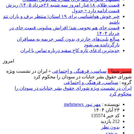
قیمت طلای ۱۸عیار امروز سه شنبه ۲۶خرداد ۱۴۰۵/ ریزش
قیمت ادامه دارد + جدول
خبر خوش هواشناسی برای ۱۹ استان| منتظر برف و باران تند
باشید
قیمت چای هم نجومی شد/ افزایش میلیونی قیمت چای در
خرداد ۱۴۰۴
مبالغ بلیت‌های چارتری بدون کسر جریمه به مسافران
بازگردانده می‌شود
جدیدترین ادعای تازه کاخ سفید درباره تماس با ایران
امروز : یکشنبه, ۱۸ مرداد , ۱۴۰۵ .::. برابر با : Sunday, 9 August , 2026
مسیر شما
سیاسی، فرهنگی و اجتماعی
» ایران در نشست ویژه
شورای حقوق بشر جنایات در سودان را محکوم کرد
گروه :
سیاسی، فرهنگی و اجتماعی
ایران در نشست ویژه شورای حقوق بشر جنایات در سودان را
محکوم کرد
نویسنده :
مهر نیوز mehrnews
۲۳ آبان ۱۴۰۴
کد خبر 135574
212 بازدید
بدون نظر
پرینت