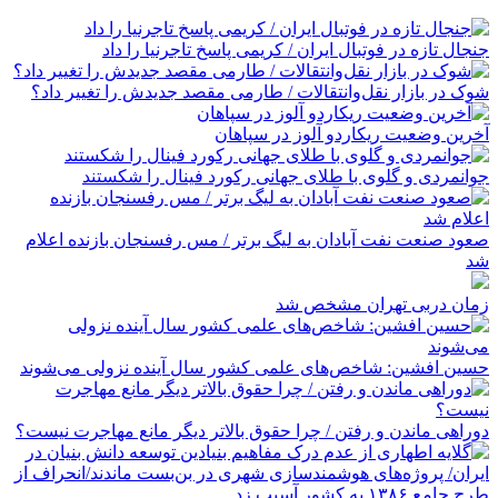
جنجال تازه در فوتبال ایران / کریمی پاسخ تاجرنیا را داد
شوک در بازار نقل‌وانتقالات / طارمی مقصد جدیدش را تغییر داد؟
آخرین وضعیت ریکاردو آلوز در سپاهان
جوانمردی و گلوی با طلای جهانی رکورد فینال را شکستند
صعود صنعت نفت آبادان به لیگ برتر / مس رفسنجان بازنده اعلام
شد
زمان دربی تهران مشخص شد
حسین افشین: شاخص‌های علمی کشور سال آینده نزولی می‌شوند
دوراهی ماندن و رفتن / چرا حقوق بالاتر دیگر مانع مهاجرت نیست؟