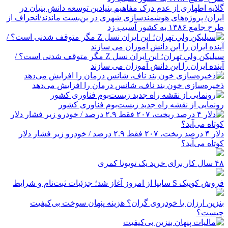
گلایه اطهاری از عدم درک مفاهیم بنیادین توسعه دانش بنیان در
ایران/ پروژه‌های هوشمندسازی شهری در بن‌بست ماندند/انحراف از
طرح جامع ۱۳۸۶ به کشور آسیب زد
سیلیکن ولیِ تهران؛ این ایران نسل Z مگر متوقف شدنی است؟ /
آینده ایران را این دانش آموزان می سازند
ذخیره‌سازی خون بند ناف، شانس درمان را افزایش می‌دهد
رونمایی از نقشه راه جدید زیست‌بوم فناوری کشور
دلار ۴ درصد ریخت، ۲۰۷ فقط ۲.۹ درصد / خودرو زیر فشار دلار
کوتاه می‌آید؟
۴۸ سال کار برای خرید یک تویوتا کمری
فروش کوییک S سایپا از امروز آغاز شد؛ جزئیات ثبت‌نام و شرایط
بنزین ارزان یا خودروی گران؟ هزینه پنهان سوخت بی‌کیفیت
چیست؟