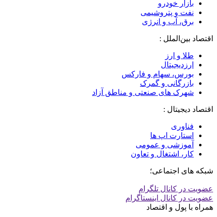
بازار خودرو
نفت و پتروشیمی
برق، آب و انرژی
اقتصاد بین‌الملل :
طلا و ارز
ارزدیجیتال
بورس، سهام و فارکس
بازرگانی و گمرک
شهرک های صنعتی و مناطق آزاد
اقتصاد دیجیتال :
فناوری
استارت اپ ها
آموزشی و عمومی
کار، اشتغال و تعاون
شبکه های اجتماعی؛
عضویت در کانال تلگرام
عضویت در کانال اینستاگرام
همراه با پول و اقتصاد