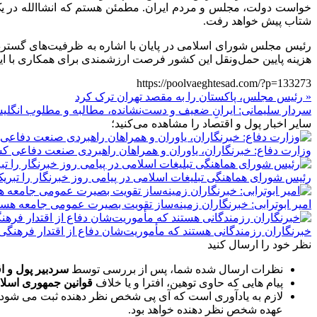
خواست دولت، مجلس و مردم ایران. مطمئن هستم که انشاالله در یک 
شتاب پیش خواهد رفت.
رئیس مجلس شورای اسلامی در پایان با اشاره به ظرفیت‌های گسترد
هزینه پایین حمل‌ونقل این کشور فرصت ارزشمندی برای همکاری با ایران
https://poolvaeghtesad.com/?p=133273
« رئیس مجلس، پاکستان را به مقصد تهران ترک کرد
سردار سلیمانی: ایرانِ ضعیف و دست‌نشانده، مطالبه و مطلوب انگل
سایر اخبار پول و اقتصاد را مشاهده می‌کنید؛
وزارت دفاع: خبرنگاران، یاوران و همراهان راهبردی صنعت دفاعی ک
رئیس شورای هماهنگی تبلیغات اسلامی در پیامی روز خبرنگار را تبر
امیر ابوترابی: خبرنگاران زمینه‌ساز تقویت بصیرت عمومی جامعه هست
خبرنگاران رزمندگانی هستند که مأموریت‌شان دفاع از اقتدار فرهن
نظر خود را ارسال کنید
نظرات ارسال شده شما، پس از بررسی توسط
سردبیر پول و ا
پیام هایی که حاوی توهین، افترا و یا خلاف
قوانین جمهوری اسلا
لازم به یادآوری است که آی پی شخص نظر دهنده ثبت می شود 
عهده شخص نظر دهنده خواهد بود.