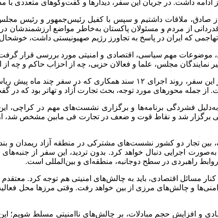
ادامه داشت. در جریان این سفر، دیدارها و گفت‌وگوهای متعددی با مس
ز
صادق، ملاقات داشتیم و سپس با
کفیل
رئیس‌جمهور و رئیس مجلس سن
هاجمی که ایران در پاسخ به
تجاورز
رژیم صهیونیستی داشت، خوشحال ب
 موضوعات مهم سیاسی، اقتصادی و امنیتی مورد بررسی قرار گرفت. نشس
یر نمایندگان مجلس، علما و فعالان حزبی، چه از احزاب حاکم و چه از ا
وی با اشاره به پیگیری توافقات قبلی میان ایران و پاکستان گفت: در این سفر،
. از جمله محورهای مورد توجه، بحث تجارت آزاد و تهاتر بود که در گ
ما به‌دلیل فشردگی برنامه‌ها و برگزاری نشست‌های مهم در کراچی، این
ی برگزار شد و نقاط قوت و ضعف در تجارت
فی
، بین تجار دو کشور نشست‌های مشترکی در منطقه آزاد
ریمدان
و بند
ه‌صورت اجرایی دنبال خواهد کرد. بدون تردید، این سفر از جنبه‌ها
ابط راهبردی در سطح دوجانبه، منطقه‌ای و بین‌المللی است.
کنار مسائل اقتصادی، باید به چالش‌های امنیتی هم توجه کرد. معتقدم
اامنی‌ها و چالش‌های مرزی از بین خواهد رفت. وقتی مرزها محل فعالیت
قتصادی و افزایش حجم مبادلات، بر چالش‌های
ناامنیتی
مسلط شویم؛ این 