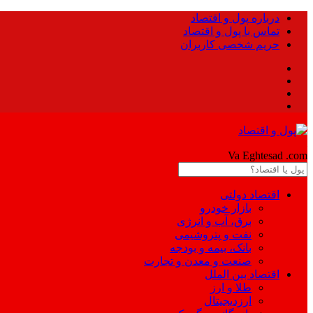
درباره پول و اقتصاد
تماس با پول و اقتصاد
حریم شخصی کاربران
Pool
Va Eghtesad
.com
اقتصاد دولتی
بازار خودرو
برق، آب و انرژی
نفت و پتروشیمی
بانک، بیمه و بودجه
صنعت و معدن و تجارت
اقتصاد بین الملل
طلا و ارز
ارزدیجیتال