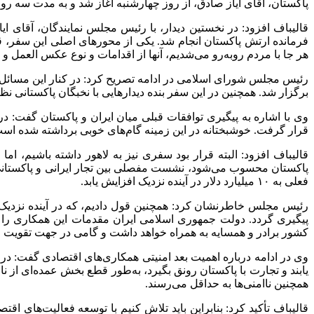
پاکستان، آقای
ایاز
صادق، از روز چهارشنبه آغاز شد و به مدت سه روز 
قالیباف افزود: در نخستین دیدار، با رئیس مجلس نمایندگان، آقای
ایا
هر جا با مردم روبه‌رو می‌شدیم، آنها از اقدامات و نوع عکس
العمل
و ت
رئیس مجلس شورای اسلامی در ادامه تصریح کرد: در کنار این مسائل،
برگزار شد. همچنین در این سفر بنده دیدارهایی با نخبگان پاکستانی نظ
قرار گرفت. خوشبختانه در این زمینه گام‌های خوبی برداشته شده است
قالیباف افزود: البته قرار بود سفری نیز به لاهور داشته باشیم، ا
پاکستان محسوب می‌شود، نشست مفصلی بین تجار ایرانی و پاکستان
فعلی به ۱۰ میلیارد دلار در آینده نزدیک افزایش یابد.
رئیس مجلس خاطرنشان کرد: همچنین قول دادیم، که در آینده نزدیک
پیگیری گردد. دولت جمهوری اسلامی ایران مقدمات این همکاری را ب
کشور برادر و همسایه به همراه خواهد داشت و گامی در جهت تقویت رو
وی در ادامه درباره اهمیت بعد امنیتی همکاری‌های اقتصادی گفت: در 
یابند و تجارت با پاکستان رونق بگیرد، به‌طور قطع بخش عمده‌ای از ن
همچنین ناامنی‌ها به حداقل می‌رسند.
قالیباف تأکید کرد: بنابراین باید تلاش کنیم با توسعه فعالیت‌های ا