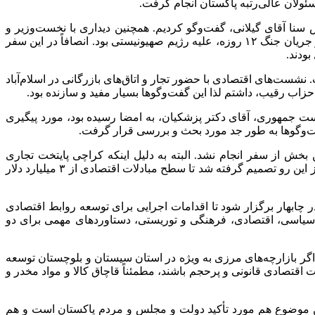
ئولان عالی‌رتبه پاکستان انجام گرفت.
ا آقای گیلانی، گفت‌وگو کردیم. همچنین دیداری با نخست‌وزیر و
فرمانده ارتش پاکستان انجام شد. یکی از محورهای اصلی این سفر، قدردانی از مردم و مسئولان پاکستان به‌خاطر مواضع ارزشمندشان در جریان جنگ ۱۲ روزه، علیه رژیم صهیونیستی بود. انصافاً در این سفر
ودند.
ت‌های اقتصادی با حضور تجار و اتاق‌های بازرگانی در اسلام‌آباد
حزاب رقیب، داشتم لذا این گفت‌وگوها بسیار مفید و سازنده بود.
 روند اجرای ۱۲ سند همکاری که در سفر چند ماه پیش ریاست جمهوری، آقای دکتر پزشکیان، به امضا رسیده بود، مورد پیگیری
فت‌وگوها به طور جد مورد بحث و بررسی قرار گرفت.
 بخش از سفر انجام نشد. البته به دلیل اینکه کراچی پایتخت تجاری
مابین مشخص شد، از این رو تصمیم گرفته شد تا سطح مبادلات اقتصادی از ۳ میلیارد دلار
ر چابهار برگزار شود تا اقدامات اجرایی برای توسعه روابط اقتصادی
ی سیاسی، اقتصادی، فرهنگی و توریستی، دستاوردهای مهمی برای دو
 اگر بازارچه‌های مرزی به ویژه در استان سیستان و بلوچستان توسعه
 اقتصادی قانونی و پرحجم باشند، مطمئناً قاچاق کالا و مواد مخدر و
موضوع هم مورد تأکید دولت و مجلس و مردم پاکستان است و هم