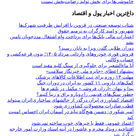
خاموشی‌ها برای بخش تولید رضایت‌بخش نیست
داغ‌ترین اخبار پول و اقتصاد
شتاب توسعه صنعتی در قزوین با افزایش ظرفیت شهرک‌ها
شهریور و امید کارگران به ترمیم حقوق
اعتبارات مالی بانک‌ها برای پرداخت وام اشتغال مددجویان تامین
نشد
دوران طلایی گلدن ویزا به پایان رسید؟
فروش فوری خودروهای وارداتی مرداد ۱۴۰۵؛ بدون قرعه‌کشی و
حساب وکالتی
آیا ماءالشعیر برای جلوگیری از سنگ کلیه مفید است
پیشنهاد اعطای «جایزه ملی خبرنگار سلامت»
مهلت ۱۳ روزه برای ثبت اطلاعات کالاهای پزشکی
کمک‌های دارویی ۱۱ کشور به ایران در دوران جنگ
پیدا و پنهان «ارزان فروشی» مکمل در پلتفرم ها
چطور سنگ‌های قدیمی را دوباره براق و زیبا کنیم؟
اقتصاد کشاورزی ایران درگذر از چالشهای ساختاری|ایران میتواند
قطب صادرات محصولات کشاورزی شود
امیر شکوری: دشمن هیچ‌گاه نباید در آسمان ایران احساس امنیت
کند
اعتماد عمومی فقط با خبرهای خوب ساخته نمی‌شود
افتتاحیه رویداد محرم و عاشورا در آینه اسناد وزارت امور خارجه
برگزار شد