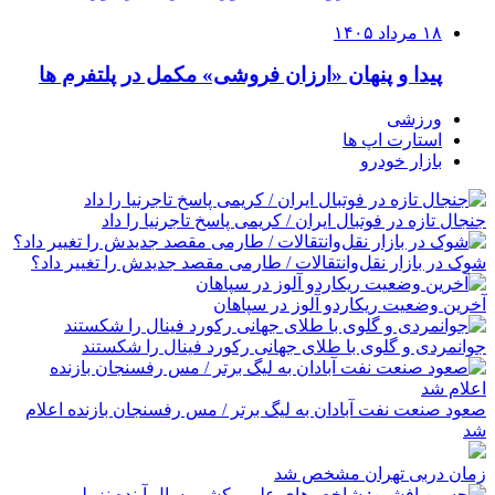
۱۸ مرداد ۱۴۰۵
پیدا و پنهان «ارزان فروشی» مکمل در پلتفرم ها
ورزشی
استارت اپ ها
بازار خودرو
جنجال تازه در فوتبال ایران / کریمی پاسخ تاجرنیا را داد
شوک در بازار نقل‌وانتقالات / طارمی مقصد جدیدش را تغییر داد؟
آخرین وضعیت ریکاردو آلوز در سپاهان
جوانمردی و گلوی با طلای جهانی رکورد فینال را شکستند
صعود صنعت نفت آبادان به لیگ برتر / مس رفسنجان بازنده اعلام
شد
زمان دربی تهران مشخص شد