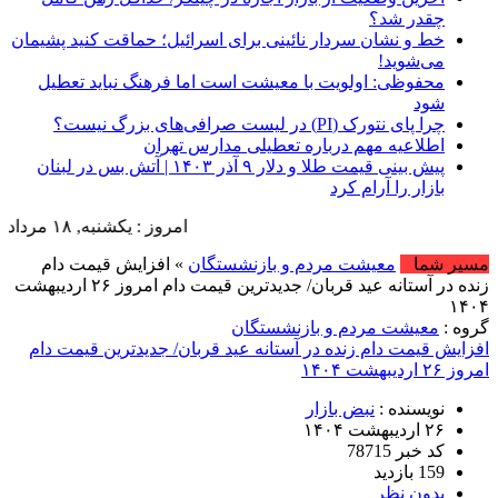
چقدر شد؟
خط و نشان سردار نائینی برای اسرائیل؛ حماقت کنید پشیمان
می‌شوید!
محفوظی: ‌اولویت با معیشت است اما فرهنگ نباید تعطیل
شود
چرا پای نتورک (PI) در لیست صرافی‌های بزرگ نیست؟
اطلاعیه مهم درباره تعطیلی مدارس تهران
پیش بینی قیمت طلا و دلار ۹ آذر ۱۴۰۳ | آتش بس در لبنان
بازار را آرام کرد
امروز : یکشنبه, ۱۸ مرداد , ۱۴۰۵ .::. برابر با : Sunday, 9 August , 2026 .::. اخبار منتشر شده : 43 خبر
مسیر شما
معیشت مردم و بازنشستگان
» افزایش قیمت دام
زنده در آستانه عید قربان/ جدیدترین قیمت دام امروز ۲۶ اردیبهشت
۱۴۰۴
گروه :
معیشت مردم و بازنشستگان
افزایش قیمت دام زنده در آستانه عید قربان/ جدیدترین قیمت دام
امروز ۲۶ اردیبهشت ۱۴۰۴
نویسنده :
نبض بازار
۲۶ اردیبهشت ۱۴۰۴
کد خبر 78715
159 بازدید
بدون نظر