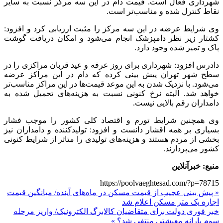
شهرداری فعال است. قیمت دام در این سه مرکز نسبت به سایر
نقاط کنترل شده و مناسب‌تر است.
وی شرایط عرضه در این سه مرکز را مثبت ارزیابی کرد و افزود:
کشتار زیر نظر دامپزشک انجام می‌شود و امکان دریافت گوشت
پاک و تمیز شده وجود دارد.
دادرس افزود: شهرداری برای روز عرفه و عید قربان مراکزی را در
سطح شهر تهران پیش بینی کرده که دام در این مراکز عرضه
می‌شود. با نزدیک شدن به این موعد قیمت‌ها در این مراکز مناسب‌تر
خواهد شد. البته نرخ کنونی نسبت به هزینه‌های تحمیل شده به
دامداران رقم بالایی نیست.
وی همچنین شرایط تورم و اقتصاد کلی کشور را موجب فشار
بسیاری بر همه اقشار دانست و افزود: تولیدکننده و دامداران نیز
بخشی از مردم هستند و هزینه‌های تولیدی را متاثر از شرایط کنونی
کشور می‌پردازند.
منبع: خبرآنلاین
https://poolvaeghtesad.com/?p=78715
« پیش بینی عجیب از قیمت مسکن در ماه‌های آینده/ میانگین قیمت
اجاره یک متر مسکن اعلام شد
خبر فوری دولت برای متقاضیان کالابرگ الکترونیک/ واریز مرحله
سوم یارانه معیشتی منتفی شد؟ »