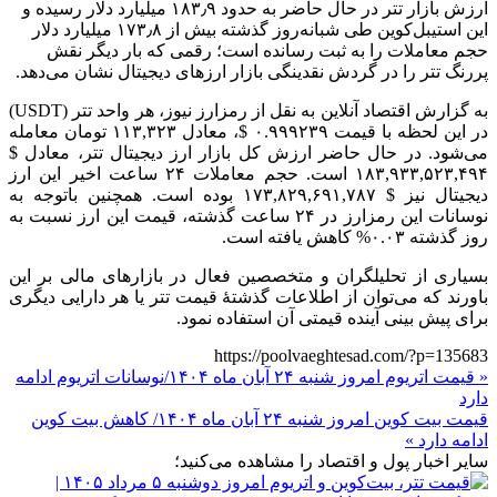
ارزش بازار تتر در حال حاضر به حدود ۱۸۳٫۹ میلیارد دلار رسیده و
این استیبل‌کوین طی شبانه‌روز گذشته بیش از ۱۷۳٫۸ میلیارد دلار
حجم معاملات را به ثبت رسانده است؛ رقمی که بار دیگر نقش
پررنگ تتر را در گردش نقدینگی بازار ارزهای دیجیتال نشان می‌دهد.
به گزارش اقتصاد آنلاین به نقل از رمزارز نیوز، هر واحد تتر (USDT)
در این لحظه با قیمت ۰.۹۹۹۲۳۹ $، معادل ۱۱۳,۳۲۳ تومان معامله
می‌شود. در حال حاضر ارزش کل بازار ارز دیجیتال تتر، معادل $
۱۸۳,۹۳۳,۵۲۳,۴۹۴ است. حجم معاملات ۲۴ ساعت اخیر این ارز
دیجیتال نیز $ ۱۷۳,۸۲۹,۶۹۱,۷۸۷ بوده است. همچنین باتوجه به
نوسانات این رمزارز در ۲۴ ساعت گذشته، قیمت این ارز نسبت به
روز گذشته ۰.۰۳% کاهش یافته است.
بسیاری از تحلیلگران و متخصصین فعال در بازار‌های مالی بر این
باورند که می‌توان از اطلاعات گذشتۀ قیمت تتر یا هر دارایی دیگری
برای پیش بینی آینده قیمتی آن استفاده نمود.
https://poolvaeghtesad.com/?p=135683
« قیمت اتریوم امروز شنبه ۲۴ آبان ماه ۱۴۰۴/نوسانات اتریوم ادامه
دارد
قیمت بیت کوین امروز شنبه ۲۴ آبان ماه ۱۴۰۴/ کاهش بیت کوین
ادامه دارد »
سایر اخبار پول و اقتصاد را مشاهده می‌کنید؛