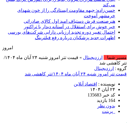
می‌کند
حسن‌زاده: جبهه مقاومت ایستادگی را از خون شهدای
خرمشهر آموخت
هنرصنعت فرش دستباف امید اول کالای صادراتی
خبر خوش برای استقلال در آستانه دیدار با تراکتور
احتمال تغییر دوره تجدید ارزیابی دارایی شرکت‌های بورسی
اظهرات جدید پزشکیان درباره رفع فیلترینگ
امروز : یکشنبه, ۱۸ مرداد , ۱۴۰۵ .::. برابر با : nday, 9 August , 2026
مسیر شما
ارزدیجیتال
» قیمت تتر امروز شنبه ۲۴ آبان ماه ۱۴۰۴/
تتر کاهشی شد
گروه :
ارزدیجیتال
قیمت تتر امروز شنبه ۲۴ آبان ماه ۱۴۰۴/تتر کاهشی شد
نویسنده :
اقتصاد آنلاین
۲۴ آبان ۱۴۰۴
کد خبر 135683
164 بازدید
بدون نظر
پرینت