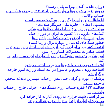
دوران طلایی گلدن ویزا به پایان رسید؟
فروش فوری خودروهای وارداتی مرداد ۱۴۰۵؛ بدون قرعه‌کشی و
حساب وکالتی
آیا ماءالشعیر برای جلوگیری از سنگ کلیه مفید است
پیشنهاد اعطای «جایزه ملی خبرنگار سلامت»
مهلت ۱۳ روزه برای ثبت اطلاعات کالاهای پزشکی
کمک‌های دارویی ۱۱ کشور به ایران در دوران جنگ
پیدا و پنهان «ارزان فروشی» مکمل در پلتفرم ها
چطور سنگ‌های قدیمی را دوباره براق و زیبا کنیم؟
اقتصاد کشاورزی ایران درگذر از چالشهای ساختاری|ایران میتواند
قطب صادرات محصولات کشاورزی شود
امیر شکوری: دشمن هیچ‌گاه نباید در آسمان ایران احساس امنیت
کند
اعتماد عمومی فقط با خبرهای خوب ساخته نمی‌شود
افتتاحیه رویداد محرم و عاشورا در آینه اسناد وزارت امور خارجه
برگزار شد
پزشکیان: تورم و گرانی حتی پیش از جنگ، مهمترین دغدغه شخص
خود من است
فعالیت ۱۲۴ فقره حساب ارزی دستگاه‌های اجرایی خارج از حساب
واحد خزانه
مرکز اسناد شهید خرازی به زودی آغاز به کار خواهد کرد
صالحی: ایرانیان از ابتدا به دنبال حق و عدالت بودند