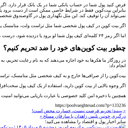
فرض کنید پول شما در حساب بانکی شما در یک بانک قرار دارد. اگر 
بنابراین بیت‌کوین فقط در شرایط خاصی ممکن است از دست برود یا د
نمی‌تواند آن را توقیف کند. این مثل نگهداری پول در گاوصندوق شخ
اگر بیت کوین در کیف پول شخصی شما مثل تراست ولت، متامسک یا ترز
اما اگر رمز ۲۴ کلمه‌ای کیف پول شما لو برود یا دزدیده شود، درست مثل افتادن کلید گاوصندوق به دست سارقان، بیت‌کوین شما دزیده می‌شود یا از بین می‌رود این به معنای توقیف نیست.
چطور بیت کوین‌های خود را ضد تحریم کنیم؟
در روزگار ما هکر‌ها به خود اجازه می‌دهند که به نام رعایت تحریم، به 
انجام داد:
بیت‌کوین را از صرافی‌ها خارج و به کیف شخصی مثل متامسک، تراست‌ولت یا کیف س
اگر وجوه بالایی از بیت کوین دارید، استفاده از یک کیف پول سخت‌افزا
همچنین با ذخیره امن کلید خصوصی یا عبارت بازیابی می‌توانید امنیت بیت 
https://poolvaeghtesad.com/?p=133236
« ببینید| تحریم فرصت نیست، خسارت محض است!
درگیری خونین پلیس زاهدان با سارقان مسلح »
سایر اخبار پول و اقتصاد را مشاهده می‌کنید؛