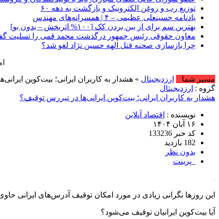
توزیع رب و روغن الکترونیک و بازگشت به دهه ۶۰
یادنامه حسینعلی عظیمی – ۴ | همسرانه‌های مهندس
بهترین سم برای از بین بردن کک [۱۰۰% اثربخش – بدون بو]
معاون حقوقی رئیس جمهور درگذشت محمد قمی را تسلیت گ
چرا بازسازی صحنه قتل الهه حسین نژاد لغو شد؟
امروز : پنج شنبه, ۱۵ مرداد , ۱۴۰۵ .::. 
مسیر شما
ارزدیجیتال
» هشدار به کاربران ایرانی؛ بیت‌کوین ایرانی‌
گروه :
ارزدیجیتال
هشدار به کاربران ایرانی؛ بیت‌کوین ایرانی‌ها در تیررس توقیف؟
نویسنده :
اقتصاد آنلاین
۱۶ آبان ۱۴۰۴
کد خبر 133236
182 بازدید
بدون نظر
پرینت
این روز‌ها نگرانی زیادی در مورد امکان توقیف آدرس‌های ایرانی حاوی
آیا بیت‌کوین ایرانیان توقیف می‌شود؟