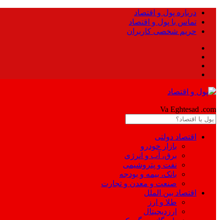
درباره پول و اقتصاد
تماس با پول و اقتصاد
حریم شخصی کاربران
Pool
Va Eghtesad
.com
اقتصاد دولتی
بازار خودرو
برق، آب و انرژی
نفت و پتروشیمی
بانک، بیمه و بودجه
صنعت و معدن و تجارت
اقتصاد بین الملل
طلا و ارز
ارزدیجیتال