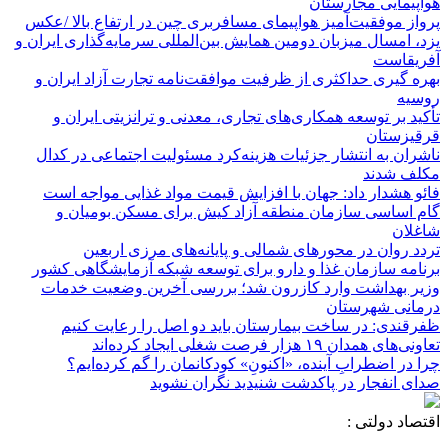
هواپیمایی مجارستان
پرواز موفقیت‌آمیز هواپیمای مسافربری چین در ارتفاع بالا /عکس
یزد، امسال میزبان دومین همایش بین‌المللی سرمایه‌گذاری ایران و
آفریقاست
بهره گیری حداکثری از ظرفیت موافقت‌نامه تجارت آزاد ایران و
روسیه
تأکید بر توسعه همکاری‌های تجاری، معدنی و ترانزیتی ایران و
قرقیزستان
ناشران به انتشار جزئیات هزینه‌کرد مسئولیت اجتماعی در کدال
مکلف شدند
فائو هشدار داد: جهان با افزایش قیمت مواد غذایی مواجه است
گام اساسی سازمان منطقه آزاد کیش برای مسکن بومیان و
شاغلان
تردد روان در محورهای شمالی و پایانه‌های مرزی اربعین
برنامه سازمان غذا و دارو برای توسعه شبکه آزمایشگاهی کشور
وزیر بهداشت وارد کازرون شد؛ بررسی آخرین وضعیت خدمات
درمانی شهرستان
ظفرقندی: در ساخت بیمارستان باید دو اصل را رعایت کنیم
تعاونی‌های همدان ۱۹ هزار فرصت شغلی ایجاد کرده‌اند
چرا در اضطرابِ آینده، «اکنونِ» کودکانمان را گم کرده‌ایم؟
صدای انفجار در پاکدشت شنیدید نگران نشوید
اقتصاد دولتی :