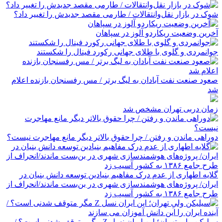
شوک در بازار نقل‌وانتقالات / طارمی مقصد جدیدش را تغییر داد؟
آخرین وضعیت ریکاردو آلوز در سپاهان
جوانمردی و گلوی با طلای جهانی رکورد فینال را شکستند
صعود صنعت نفت آبادان به لیگ برتر / مس رفسنجان بازنده اعلام
شد
زمان دربی تهران مشخص شد
دوراهی ماندن و رفتن / چرا حقوق بالاتر دیگر مانع مهاجرت نیست؟
گلایه اطهاری از عدم درک مفاهیم بنیادین توسعه دانش بنیان در
ایران/ پروژه‌های هوشمندسازی شهری در بن‌بست ماندند/انحراف از
طرح جامع ۱۳۸۶ به کشور آسیب زد
سیلیکن ولیِ تهران؛ این ایران نسل Z مگر متوقف شدنی است؟ /