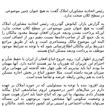
رئیس اتحادیه مشاوران املاک گفت: به هیچ عنوان چنین موضوعی
در سطح کلان صحت ندارد.
به گزارش بازار، کیانوش گودرزی، رئیس اتحادیه مشاوران املاک
گفت: به هیچ عنوان چنین موضوعی در سطح کلان صحت ندارد.
این‌که پرداخت نشدن ودیعه عزیزان افغان توسط معدود مالکان را
به یک جمع کل از صاحب‌خانه‌ها نسبت دهیم دور از انصاف است.
البته این موضوع مالک ومستاجری است و باید از طریق مراجع
ذی‌ربط برای مالکان اطلاع‌رسانی شود که با توجه به شرایط موجود
موظف به پرداخت ودیعه مسکن اتباع هستند.
گودرزی اظهار کرد: روند خروج اتباع افغان از ایران با حفظ شأن و
احترام این عزیزان که هم‌زبان ما نیز هستند ادامه دارد. آنها مهمان
ما بودند اما باید بپذیریم که طی چهار دهه گذشته این مهمانی برای
میزبان هزینه داشته است. مثلا حضور اتباع در بخش اجاره مسکن
باعث به هم ریختن رابطه عرضه و تقاضا شده است.
وی افزود: بنده با توجه به مسئولیتی که در حوزه املاک بر عهده
دارم در سال‌های اخیر درخصوص لزوم ساماندهی اتباع بیگانه
هشدار دادم. پیشنهاد ما این بود که اتباع حتما باید احراز هویت شوند
و وضعیت سکونتی آنها مشخص شود. بی‌توجهی به این مساله
می‌تواند تبعات اجتماعی و امنیتی برای کشور داشته باشد. مالکان و