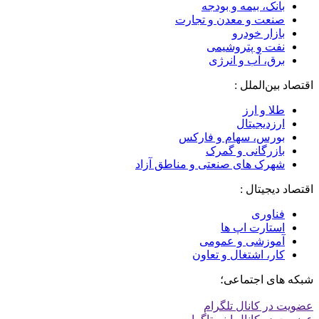
بانک، بیمه و بودجه
صنعت و معدن و تجارت
بازار خودرو
نفت و پتروشیمی
برق، آب و انرژی
اقتصاد بین‌الملل :
طلا و ارز
ارزدیجیتال
بورس، سهام و فارکس
بازرگانی و گمرک
شهرک های صنعتی و مناطق آزاد
اقتصاد دیجیتال :
فناوری
استارت اپ ها
آموزشی و عمومی
کار، اشتغال و تعاون
شبکه های اجتماعی؛
عضویت در کانال تلگرام