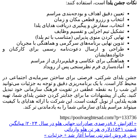
نکات جشن یلدا
است، استفاده کنند:
تعیین دقیق اهداف و بودجه‌بندی مراسم
انتخاب و رزرو قطعی مکان و زمان
انتخاب، سفارش و پیگیری دریافت هدایای یلدا
تشکیل تیم اجرایی و تقسیم وظایف
نهایی کردن منوی پذیرایی (متناسب با تم یلدا)
تدوین نهایی برنامه‌های سرگرمی و هماهنگی با مجریان
طراحی و ارسال دعوت‌نامه رسمی برای کارکنان و
خانواده‌هایشان
هماهنگی برای عکاسی و فیلم‌برداری از مراسم
آماده‌سازی فرم نظرسنجی پس از رویداد
جشن یلدای شرکتی، فرصتی برای ساختن سرمایه‌ی اجتماعی در
محیط کار است. با یک برنامه‌ریزی دقیق و توجه به جزئیات می‌توانید
این شب را به نقطه عطفی در تقویت فرهنگ سازمانی خود تبدیل
کنید. یکی از پیشنهادات ما برای جذابتر کردن جشن یلدای شما، تهیه
هدیه یلدایی از نوبل گیفت است. این شرکت با ارائه هدایای با کیفیت
میتواند مراسم یلدای سازمانی شما را به یادماندنی تر کند.
https://poolvaeghtesad.com/?p=133736
« افزایش ۸.۶درصدی صادرات جهانی هلو در سال ۲۰۲۴| میانگین
قیمت ۱۵۴۱دلاری هر تن هلو وارداتی
پیش فروش اینترنتی سایپا آغاز شد + جزئیات »