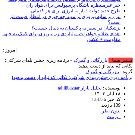
خبر غیرمنتظره باشگاه پرسپولیس برای هواداران
طرح جدید دولت ؛ یارانه انرژی برای هر کدملی
تتر زیر سایه پیروزی ترامپ: چه چیزی در انتظار قیمت تتر
است؟
پزشکیان در سفر به پاکستان به دنبال چیست؟
اهدای طلا و جواهرات میلیاردی زن تبریزی برای کمک به جبهه
مقاومت + عکس
امروز : پنج شنبه, ۱۵ مرداد , ۱۴۰۵ .::. برابر با : Thursday, 6 August , 2026 .::. اخبار منتشر 
مسیر شما
بازرگانی و گمرک
» برنامه ریزی جشن یلدای شرکتی؛
نکاتی که نباید از دست بدهید!
گروه :
بازرگانی و گمرک
برنامه ریزی جشن یلدای شرکتی؛ نکاتی که نباید از دست بدهید!
نویسنده :
تحلیل بازار tahlilbazaar
۱۸ آبان ۱۴۰۴
کد خبر 133736
139 بازدید
بدون نظر
پرینت