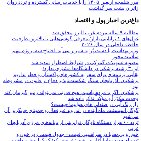
مرز شلمچه اربعین ۱۴۰۵ را با خدمات‌رسانی گسترده و تردد روان
زائران پشت سر گذاشت
داغ‌ترین اخبار پول و اقتصاد
مطالبه ۹ ساله مردم غرب البرز محقق شد
غول‌های ۱ ترابایتی بازار/ معرفی گوشی‌هایی با بالاترین ظرفیت
حافظه داخلی در سال ۲۰۲۶
وزیر بهداشت با دست پُر به شیراز می‌آید؛ افتتاح سه پروژه مهم
سلامت‌محور
مصوبه تسهیلات گمرکی در شرایط اضطرار تمدید شد
این ۳ رشته پزشکی در دانشگاه‌ها مشتری ندارد!
بقایی: برنامه‌ای برای سفر به کشورهای پاکستان و قطر نداریم
پزشکیان: آذربایجان سنگر شکست‌ناپذیر دفاع از قانون در مشروطه
بود
پزشکیان: اگر با مردم باشیم، هیچ قدرتی نمی‌تواند زمین‌گیرمان کند
وحدت مکرّراً و مؤکّداً تذکر داده شد
راز رنگ آبی در صندلی های هواپیما چیست؟
گوگل اسیستنت ماه آینده در اندروید غیرفعال و جمینای جایگزین آن
می‌شود
تردد ۶۰ هزار دستگاه ناوگان ترانزیتی از پایانه‌های مرزی آذربایجان
‌غربی
خودرو بی‌محابا در سراشیبی قیمت+ جدول قیمت روز خودرو
ثبت‌نام جدید سایپا آغاز می‌شود؛ فروش کوئیک S با پیش‌پرداخت