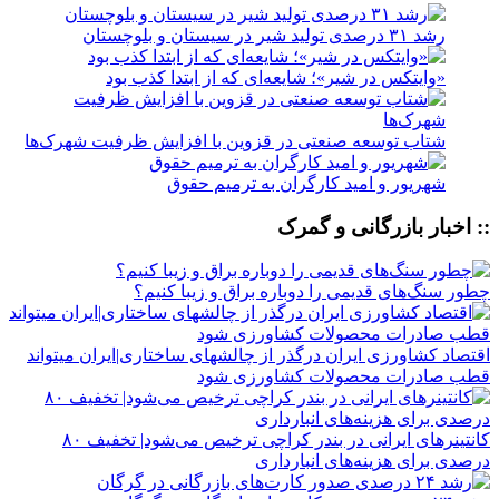
رشد ۳۱ درصدی تولید شیر در سیستان و بلوچستان
«وایتکس در شیر»؛ شایعه‌ای که از ابتدا کذب بود
شتاب توسعه صنعتی در قزوین با افزایش ظرفیت شهرک‌ها
شهریور و امید کارگران به ترمیم حقوق
:: اخبار بازرگانی و گمرک
چطور سنگ‌های قدیمی را دوباره براق و زیبا کنیم؟
اقتصاد کشاورزی ایران درگذر از چالشهای ساختاری|ایران میتواند
قطب صادرات محصولات کشاورزی شود
کانتینرهای ایرانی در بندر کراچی ترخیص می‌شود| تخفیف ۸۰
درصدی برای هزینه‌های انبارداری