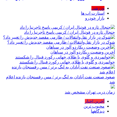
ورزشی
استارت اپ ها
بازار خودرو
جنجال تازه در فوتبال ایران / کریمی پاسخ تاجرنیا را داد
شوک در بازار نقل‌وانتقالات / طارمی مقصد جدیدش را تغییر داد؟
آخرین وضعیت ریکاردو آلوز در سپاهان
جوانمردی و گلوی با طلای جهانی رکورد فینال را شکستند
صعود صنعت نفت آبادان به لیگ برتر / مس رفسنجان بازنده اعلام
شد
زمان دربی تهران مشخص شد
آخرین اخبار
محبوب ترین
دیدگاهها