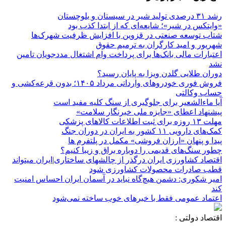
رشد ۳۱ درصدی تولید شیر در سیستان و بلوچستان
«وایتکس در شیر»؛ شایعه‌ای که از ابتدا کذب بود
شتاب توسعه صنعتی در قزوین با افزایش ظرفیت شهرک‌ها
شهریور و امید کارگران به ترمیم حقوق
اعتبارات مالی بانک‌ها برای پرداخت وام اشتغال مددجویان تامین
نشد
دوران طلایی گلدن ویزا به پایان رسید؟
فروش فوری خودروهای وارداتی مرداد ۱۴۰۵؛ بدون قرعه‌کشی و
حساب وکالتی
آیا ماءالشعیر برای جلوگیری از سنگ کلیه مفید است
پیشنهاد اعطای «جایزه ملی خبرنگار سلامت»
مهلت ۱۳ روزه برای ثبت اطلاعات کالاهای پزشکی
کمک‌های دارویی ۱۱ کشور به ایران در دوران جنگ
پیدا و پنهان «ارزان فروشی» مکمل در پلتفرم ها
چطور سنگ‌های قدیمی را دوباره براق و زیبا کنیم؟
اقتصاد کشاورزی ایران درگذر از چالشهای ساختاری|ایران میتواند
قطب صادرات محصولات کشاورزی شود
امیر شکوری: دشمن هیچ‌گاه نباید در آسمان ایران احساس امنیت
کند
اعتماد عمومی فقط با خبرهای خوب ساخته نمی‌شود
اقتصاد دولتی :