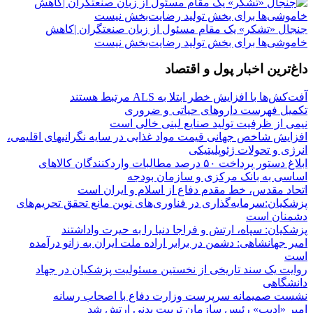
جنجال «تشکر» یک مقام مسئول از زبان صنعتگران |کاهش
خاموشی‌ها برای بخش تولید رضایت‌بخش نیست
داغ‌ترین اخبار پول و اقتصاد
آفت‌کش‌ها با افزایش خطر ابتلا به ALS مرتبط هستند
تکمیل فهرست داروهای حیاتی و ضروری
نیمی از ظرفیت تولید صنایع لبنی خالی است
افزایش شاخص جهانی قیمت مواد غذایی در سایه نگرانیهای اقلیمی،
انرژی و تحولات ژئوپلیتیکی
ابلاغ دستور پرداخت ۵۰ درصد مطالبات واردکنندگان کالاهای
اساسی به بانک مرکزی و سازمان بودجه
اتحاد مقدس، خط مقدم دفاع از اسلام و ایران است
پزشکیان:سرمایه‌گذاری در فناوری‌های نوین مانع تحقق تحریم‌های
دشمنان است
پزشکیان: سپاه، ارتش و فراجا دنیا را به حیرت واداشتند
امیر جهانشاهی: دشمن در برابر اراده ملت ایران به زانو درآمده
است
روایت یک سند تاریخی از نخستین مسئولیت پزشکیان در جهاد
دانشگاهی
نشست صمیمانه سرپرست وزارت دفاع با اصحاب رسانه
امیر «ادیب» رئیس سازمان تربیت بدنی ارتش شد