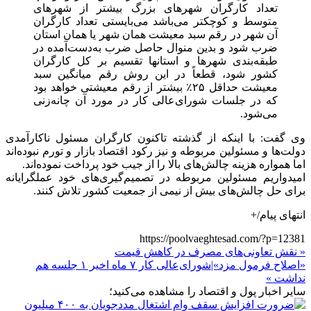
تعداد کارگران شهرهای بزرگ بیشتر از شهرهای
متوسط و کوچکتر می‌باشد می‌بایستی تعداد کارگران
آن شهر در رقم سبد معیشت همان شهر یا همان استان
ضرب شود و بدین منوال حاصل ضرب به‌دست‌آمده در
طبقه‌بندی شهرها و استانها تقسیم بر کل کارگران
کشور شود، قطعاً در این روش رقم میانگین سبد
معیشت حداقل ۲۵٪ بیشتر از رقم معیشتی خواهد بود
که در جلسات شورای‌عالی کار در مورد آن چانه‌زنی
می‌شود.
وی گفت: با اینکه از گذشته تاکنون کارگران مسئول ناکارآمدی
دولت‌ها و مسئولین مربوطه و نیز رکود اقتصاد بازار و تورم نبوده‌اند
اما همواره هزینه چالش‌های بالا را از جیب خود پرداخت نموده‌اند.
امیدواریم مسئولین مربوطه در تصمیم‌گیری‌های خود عملگرایانه
برای حل چالش‌های بیش از نیمی از جمعیت کشور تلاش کنند.
انتهای پیام/+
https://poolvaeghtesad.com/?p=12381
« نقش تعاونی‌های مصرف در کاهش قیمت‌
«اصلاح فرمول مزد»|شورای‌عالی کار ۷ ماه اخیر ۱ جلسه هم
نداشت »
سایر اخبار پول و اقتصاد را مشاهده می‌کنید؛