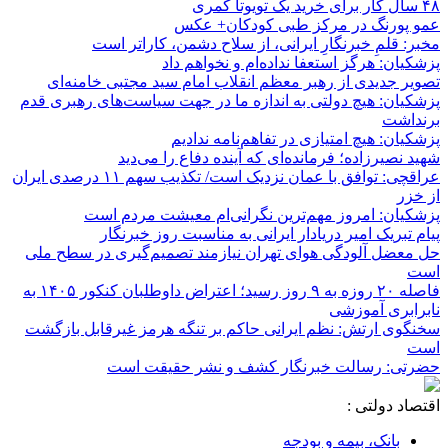
۴۸ سال کار برای خرید یک تویوتا کمری
عمو پورنگ در مرکز طبی کودکان+ عکس
مخبر: قلمِ خبرنگارِ ایرانی، از سلاح دشمن، کاراتر است
پزشکیان: هرگز استعفا نداده‌ام و نخواهم داد
تصویر جدیدی از رهبر معظم انقلاب امام سید مجتبی خامنه‌ای
پزشکیان: هیچ دولتی به اندازه ما در جهت سیاست‌های رهبری قدم
برنداشت
پزشکیان: هیچ امتیازی در تفاهم‌نامه ندادیم
شهید نصیرزاده؛ فرمانده‌ای که آینده دفاع را می‌دید
عراقچی: توافق با عمان نزدیک است/ تکذیب سهم ۱۱ درصدی ایران
از خزر
پزشکیان: امروز مهم‌ترین نگرانی‌ام معیشت مردم است
پیام تبریک امیر دریادار ایرانی به مناسبت روز خبرنگار
حل معضل آلودگی هوای تهران نیازمند تصمیم‌گیری در سطح ملی
است
فاصله ۲۰ روزه به ۹ روز رسید؛ اعتراض داوطلبان کنکور ۱۴۰۵ به
نابرابری آموزشی
سخنگوی ارتش: نظم ایرانی حاکم بر تنگه هرمز غیرقابل بازگشت
است
حضرتی: رسالت خبرنگار کشف و نشر حقیقت است
اقتصاد دولتی :
بانک، بیمه و بودجه