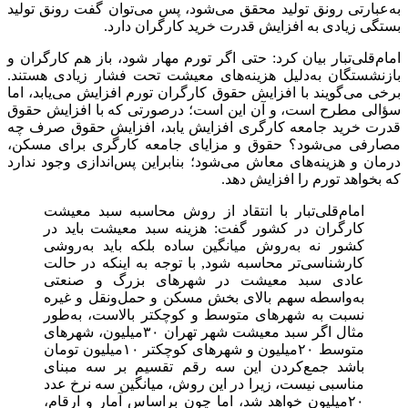
به‌عبارتی رونق تولید محقق می‌شود، پس می‌توان گفت رونق تولید
بستگی زیادی به افزایش قدرت خرید کارگران دارد.
امام‌قلی‌تبار بیان کرد: حتی اگر تورم مهار شود، باز هم کارگران و
بازنشستگان به‌دلیل هزینه‌های معیشت تحت فشار زیادی هستند.
برخی می‌گویند با افزایش حقوق کارگران تورم افزایش می‌یابد، اما
سؤالی مطرح است، و آن این است؛ درصورتی که با افزایش حقوق
قدرت خرید جامعه کارگری افزایش یابد، افزایش حقوق صرف چه
مصارفی می‌شود؟ حقوق و مزایای جامعه کارگری برای مسکن،
درمان و هزینه‌های معاش می‌شود؛ بنابراین پس‌اندازی وجود ندارد
که بخواهد تورم را افزایش دهد.
امام‌قلی‌تبار با انتقاد از روش محاسبه سبد معیشت
کارگران در کشور گفت: هزینه سبد معیشت باید در
کشور نه به‌روش میانگین ساده بلکه باید به‌روشی
کارشناسی‌تر محاسبه شود, با توجه به اینکه در حالت
عادی سبد معیشت در شهرهای بزرگ و صنعتی
به‌واسطه سهم بالای بخش مسکن و حمل‌ونقل و غیره
نسبت به شهرهای متوسط و کوچکتر بالاست، به‌طور
مثال اگر سبد معیشت شهر تهران ۳۰میلیون، شهرهای
متوسط ۲۰میلیون و شهرهای کوچکتر ۱۰میلیون تومان
باشد جمع‌کردن این سه رقم تقسیم بر سه مبنای
مناسبی نیست، زیرا در این روش، میانگین سه نرخ عدد
۲۰میلیون خواهد شد، اما چون براساس آمار و ارقام،