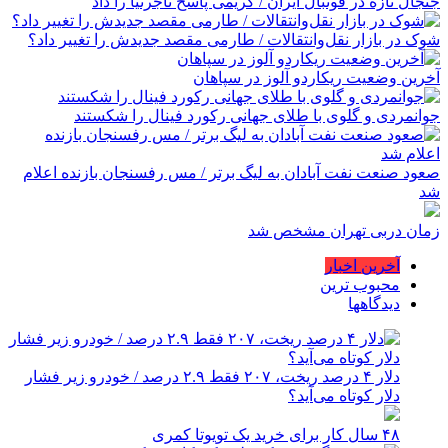
جنجال تازه در فوتبال ایران / کریمی پاسخ تاجرنیا را داد
شوک در بازار نقل‌وانتقالات / طارمی مقصد جدیدش را تغییر داد؟
آخرین وضعیت ریکاردو آلوز در سپاهان
جوانمردی و گلوی با طلای جهانی رکورد فینال را شکستند
صعود صنعت نفت آبادان به لیگ برتر / مس رفسنجان بازنده اعلام
شد
زمان دربی تهران مشخص شد
آخرین اخبار
محبوب ترین
دیدگاهها
دلار ۴ درصد ریخت، ۲۰۷ فقط ۲.۹ درصد / خودرو زیر فشار
دلار کوتاه می‌آید؟
۴۸ سال کار برای خرید یک تویوتا کمری