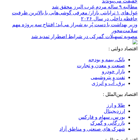
حقیقت می‌پیوندند
مطالبه ۹ ساله مردم غرب البرز محقق شد
غول‌های ۱ ترابایتی بازار/ معرفی گوشی‌هایی با بالاترین ظرفیت
حافظه داخلی در سال ۲۰۲۶
وزیر بهداشت با دست پُر به شیراز می‌آید؛ افتتاح سه پروژه مهم
سلامت‌محور
مصوبه تسهیلات گمرکی در شرایط اضطرار تمدید شد
اقتصاد دولتی :
بانک، بیمه و بودجه
صنعت و معدن و تجارت
بازار خودرو
نفت و پتروشیمی
برق، آب و انرژی
اقتصاد بین‌الملل :
طلا و ارز
ارزدیجیتال
بورس، سهام و فارکس
بازرگانی و گمرک
شهرک های صنعتی و مناطق آزاد
اقتصاد دیجیتال :