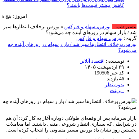
کاهش بیشتر قیمت‌ها باشند؟
امروز : پنج شنبه, ۱۵ مرداد , ۱۴۰۵ .::. برابر با : Thursday, 6 August , 2026 .::. اخبار منتشر شده : 14 خبر
مسیر شما
بورس، سهام و فارکس
» بورس برخلاف انتظار‌ها سبز
شد / بازار سهام در روز‌های آینده چه می‌شود؟
گروه :
بورس، سهام و فارکس
بورس برخلاف انتظار‌ها سبز شد / بازار سهام در روز‌های آینده چه
می‌شود؟
نویسنده :
اقتصاد آنلاین
۲۹ اردیبهشت ۱۴۰۵
کد خبر 190506
46 بازدید
بدون نظر
پرینت
بازار سرمایه پس از وقفه‌ای طولانی دوباره آغاز به کار کرد؛ آن هم
در شرایطی که بسیاری انتظار شروعی منفی داشتند. اما معاملات
نخستین روز نشان داد بورس مسیر متفاوتی را انتخاب کرده است.