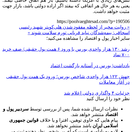
تنش‌های زیادی با آمریکا داشته باشیم، باز هم اتفاق خاصی نیفتد؛
یعنی به هر حال هر اتفاقی که بیفتد اگر اراده دولتی باشد، بازار جهت
مثبت خواهد داشت.
https://poolvaeghtesad.com/?p=190506
« روایت مخبر از لحظه مفقود شدن هلی‌کوپتر شهید رئیسی
اسحاقی: بیمه‌شدگان نباید قربانی تورم سلامت شوند »
سایر اخبار پول و اقتصاد را مشاهده می‌کنید؛
رشد ۱۳۰ هزار واحدی بورس با ورود ۶ همت پول حقیقی/ صف خرید
۷۰۰ نماد
یادداشت| بورس در آستانه بازگشت اعتماد
جهش ۱۲۲ هزار واحدی شاخص بورس؛ ورود یک همت پول حقیقی
در آغاز معاملات
جزئیات ۴ واگذاری دولتی اعلام شد
نظر خود را ارسال کنید
نظرات ارسال شده شما، پس از بررسی توسط
سردبیر پول و
اقتصاد
منتشر خواهد شد.
پیام هایی که حاوی توهین، افترا و یا خلاف
قوانین جمهوری
اسلامی ایران
باشد منتشر نخواهد شد.
لازم به یادآوری است که آی پی شخص نظر دهنده ثبت می