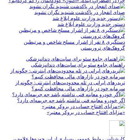
چرا در اضطرابِ آینده، «اکنونِ» کودکانمان را گم کرده‌ایم؟
صدای انفجار در پاکدشت شنیدید نگران نشوید
دستور جدید وزارت علوم ابلاغ شد
دستگیری ۸ نفر از اشرار مسلح شاخص و مرتبطین
گروهک‌های تروریستی
راهنمای جامع سئو برای سایت‌های دندانپزشکی
تریدرهای ایرانی در تله محدودیت‌های اینترنتی: چگونه از
سرمایه خود در بازارهای مالی محافظت کنیم؟
اگر خودرو معاینه فنی نداشته باشد چه جریمه‌ای دارد؟
«مزایای افتتاح حساب در بروکر معتبر»
کارشناس روابط عمومی
بسیاری از این حوزه‌ها علاوه بر