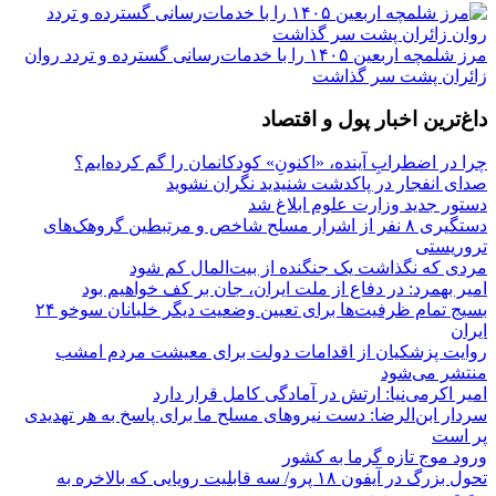
مرز شلمچه اربعین ۱۴۰۵ را با خدمات‌رسانی گسترده و تردد روان
زائران پشت سر گذاشت
داغ‌ترین اخبار پول و اقتصاد
چرا در اضطرابِ آینده، «اکنونِ» کودکانمان را گم کرده‌ایم؟
صدای انفجار در پاکدشت شنیدید نگران نشوید
دستور جدید وزارت علوم ابلاغ شد
دستگیری ۸ نفر از اشرار مسلح شاخص و مرتبطین گروهک‌های
تروریستی
مردی که نگذاشت یک جنگنده از بیت‌المال کم شود
امیر بهمرد: در دفاع از ملت ایران، جان بر کف خواهیم بود
بسیج تمام ظرفیت‌ها برای تعیین وضعیت دیگر خلبانان سوخو ۲۴
ایران
روایت پزشکیان از اقدامات دولت برای معیشت مردم امشب
منتشر می‌شود
امیر اکرمی‌نیا: ارتش در آمادگی کامل قرار دارد
سردار ابن‌الرضا: دست نیروهای مسلح ما برای پاسخ به هر تهدیدی
پر است
ورود موج تازه گرما به کشور
تحول بزرگ در آیفون ۱۸ پرو/ سه قابلیت رویایی که بالاخره به