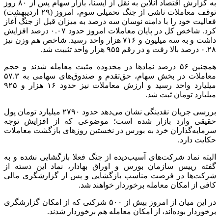
به گزارش اقتصاد آنلاین به نقل از ایسنا، بازار سهام پس از ۸۰ روز
توقف معاملات ناشی از جنگ تحمیلی سوم، امروز (۲۹ اردیبهشت)
فعالیت خود را با دامنه نوسان سه درصد به میزان قبل از جنگ آغاز
کرد. شاخص کل در پایان معاملات امروز حدود ۰.۰۷ درصد افزایش
داشت و به سه میلیون و ۷۱۶ هزار واحد رسید. شاخص هم وزن نیز
۰.۲۸ درصد بالا رفت و در رقم ۹۵۵ هزار واحد تثبیت شد.
همچنین ۵۶ درصد نماد‌ها در محدوده مثبت معامله شدند و حجم
معاملات در بخش سهام، حق‌تقدم و صندوق‌های سهامی به ۵۷.۳
میلیارد واحد رسید و ارزش معاملات نیز حدود ۱۶ هزار و ۹۲۵
میلیارد تومان ثبت شد.
بررسی جریان نقدینگی نشان می‌دهد حدود ۲۷۹۰ میلیارد تومان پول
حقیقی وارد بازار شده است؛ موضوعی که از افزایش توجه
سرمایه‌گذاران خرد به بورس در نخستین روز‌های بازگشت معاملات
حکایت دارد.
البته نماد شرکت‌های آسیب‌دیده از جنگ فعلا بازگشایی نشده و به
گفته رییس سازمان بورس و اوراق بهادار، نماد این دسته از
شرکت‌ها در فرصت مناسب بازگشایی و پس از گزارشگری مالی
کافی از امکان معامله برخوردار خواهند شد.
در این میان از امروز بیش از ۵۰۰ شرکتی که از امکان گزارشگری
برخوردار بوده‌اند، از امکان معامله هم برخوردار شدند.