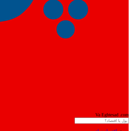
Pool
Va Eghtesad
.com