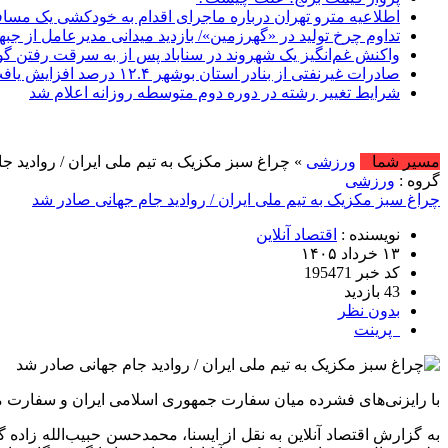
اطلاعیه مترو تهران درباره ماجرای اقدام به خودکشی یک مساف
تداوم چرخ تولید در «گهرزمین»/ بازدید میدانی مدیرعامل از جبه
واکنش غم‌انگیز یک شهروند در سناباد پس از به سرقت رفتن 
صادرات غیرنفتی از بنادر استان بوشهر ۱۲.۴ درصد افزایش یافت
شرایط تغییر رشته در دوره دوم متوسطه روزانه اعلام شد
امروز : جمعه, ۱۶ مرداد , ۰۵
مسیر شما
ورزشی
» چراغ سبز مکزیک به تیم ملی ایران / روادید ج
گروه :
ورزشی
چراغ سبز مکزیک به تیم ملی ایران / روادید جام جهانی صادر شد
نویسنده :
اقتصاد آنلاین
۱۳ خرداد ۱۴۰۵
کد خبر 195471
43 بازدید
بدون نظر
پرینت
با رایزنی‌های فشرده میان سفارت جمهوری اسلامی ایران و سفارت مکزیک در آ
به گزارش اقتصاد آنلاین به نقل از ایسنا، محمدحسن حبیب‌الله زا