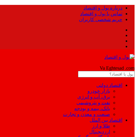
درباره پول و اقتصاد
تماس با پول و اقتصاد
حریم شخصی کاربران
Pool
Va Eghtesad
.com
اقتصاد دولتی
بازار خودرو
برق، آب و انرژی
نفت و پتروشیمی
بانک، بیمه و بودجه
صنعت و معدن و تجارت
اقتصاد بین الملل
طلا و ارز
ارزدیجیتال