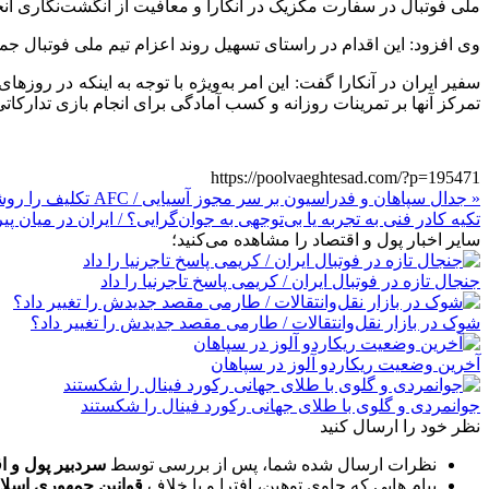
ملی فوتبال در سفارت مکزیک در آنکارا و معافیت از انگشت‌نگاری ان
وی افزود: این اقدام در راستای تسهیل روند اعزام تیم ملی فوتبال جمهوری اسلامی ایران به مسابقات جام جهانی ۲۰۲۶ 
سفیر ایران در آنکارا گفت: این امر به‌ویژه با توجه به اینکه در روز
تمرکز آنها بر تمرینات روزانه و کسب آمادگی برای انجام بازی تدارکات
https://poolvaeghtesad.com/?p=195471
« جدال سپاهان و فدراسیون بر سر مجوز آسیایی / AFC تکلیف را روشن کرد
تکیه کادر فنی به تجربه یا بی‌توجهی به جوان‌گرایی؟ / ایران در میان پی
سایر اخبار پول و اقتصاد را مشاهده می‌کنید؛
جنجال تازه در فوتبال ایران / کریمی پاسخ تاجرنیا را داد
شوک در بازار نقل‌وانتقالات / طارمی مقصد جدیدش را تغییر داد؟
آخرین وضعیت ریکاردو آلوز در سپاهان
جوانمردی و گلوی با طلای جهانی رکورد فینال را شکستند
نظر خود را ارسال کنید
نظرات ارسال شده شما، پس از بررسی توسط
سردبیر پول و ا
پیام هایی که حاوی توهین، افترا و یا خلاف
قوانین جمهوری اسلا