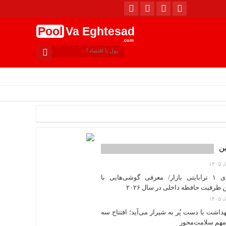
Pool
Va Eghtesad
.com
امروز : پنج شنبه, ۱۵ مرداد , ۱۴۰۵ .::. برابر با : 2026
ین
غول‌های ۱ ترابایتی بازار/ معرفی گوشی‌هایی با
ن ظرفیت حافظه داخلی در سال ۲۰۲۶
هداشت با دست پُر به شیراز می‌آید؛ افتتاح سه
مهم سلامت‌محور