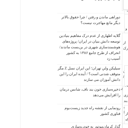
دوراهی ماندن و رفتن / چرا حقوق بالاتر
دیگر مانع مهاجرت نیست؟
گلایه اطهاری از عدم درک مفاهیم بنیادین
توسعه دانش بنیان در ایران/ پروژه‌های
هوشمندسازی شهری در بن‌بست ماندند/
انحراف از طرح جامع ۱۳۸۶ به کشور
آسیب زد
سیلیکن ولیِ تهران؛ این ایران نسل Z مگر
متوقف شدنی است؟ / آینده ایران را این
دانش آموزان می سازند
ذخیره‌سازی خون بند ناف، شانس درمان
را افزایش می‌دهد
رونمایی از نقشه راه جدید زیست‌بوم
فناوری کشور
گذار کرمان‌موتور به خودروسازی