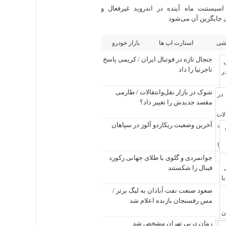
سیستنت ماه آینده در اندروید غیرفعال و
 جایگزین آن می‌شود
شی
استارت اپ ها
بازار خودرو
جنجال تازه در فوتبال ایران / کریمی پاسخ
تاجرنیا را داد
شوک در بازار نقل‌وانتقالات / طارمی
مقصد جدیدش را تغییر داد؟
آخرین وضعیت ریکاردو آلوز در سپاهان
جوانمردی و گلوی با طلای جهانی رکورد
فینال را شکستند
صعود صنعت نفت آبادان به لیگ برتر /
مس رفسنجان بازنده اعلام شد
زمان دربی تهران مشخص شد