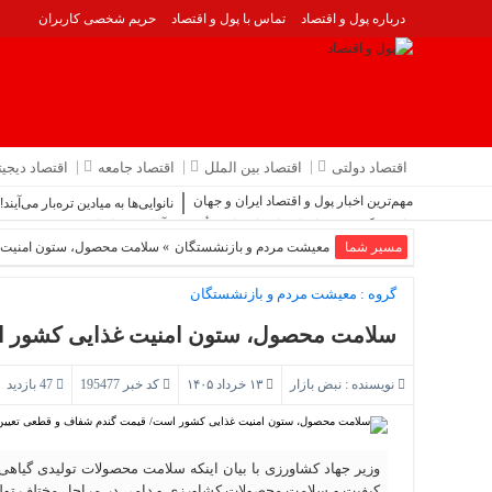
درباره پول و اقتصاد
تماس با پول و اقتصاد
حریم شخصی کاربران
اقتصاد دولتی
اقتصاد بین الملل
اقتصاد جامعه
اقتصاد دیجیت
مهم‌ترین اخبار پول و اقتصاد ایران و جهان
نانوایی‌ها به میادین تره‌بار می‌آیند!
رایزنی گروسی و اتحادیه اروپا درباره مأموریت آژانس در ایران
مسیر شما
درآمد نفتی در ایران به باد می رود
معیشت مردم و بازنشستگان
» سلامت محصول، ستون امنیت 
تصمیم جنجالی آمریکا درباره خروج تحریرالشام از فهرست تروریستی
برنامه تدوین نقشه راه تجارت گوهرسنگ‌ها از معدن تا بازار
گروه :
معیشت مردم و بازنشستگان
سلیمی: تمرکز دولت مهار قیمت ها باشد
سلامت محصول، ستون امنیت غذایی کشور ا
نویسنده :
نبض بازار
۱۳ خرداد ۱۴۰۵
کد خبر 195477
47 بازدید
وزیر جهاد کشاورزی با بیان اینکه سلامت محصولات تولیدی گیاهی
کیفیت و سلامت محصولات کشاورزی و دامی در مراحل مختلف تولید ت