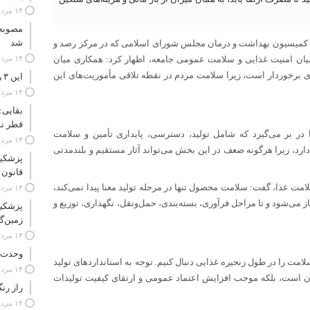
۱۴ مرداد ۱۴۰۵
مصوبه
شد
ست مشترک با اعضای کمیسیون بهداشت و درمان مجلس شورای اسلامی که در مرکز رصد و
میان امنیت غذایی و سلامت عمومی جامعه، اظهار کرد: همکاری میان
۱۴ مرداد ۱۴۰۵
برخوردار است، زیرا سلامت مردم در نقطه تلاقی مأموریت‌های این
این ۳ رشته پزشکی در دانشگاه‌ها مشتری ندارد!
۱۴ مرداد ۱۴۰۵
بقایی:
قطر ند
ا در بر می‌گیرد که شامل تولید، دسترسی، پایداری تأمین و سلامت
۱۴ مرداد ۱۴۰۵
رد، زیرا هرگونه ضعف در این بخش می‌تواند آثار مستقیم و بلندمدتی
پزشکیا
قانون 
امت غذا، گفت: سلامت محصول تنها در مرحله تولید معنا پیدا نمی‌کند،
۱۴ مرداد ۱۴۰۵
ز می‌شود و تا مراحل فرآوری، بسته‌بندی، حمل‌ونقل، نگهداری، توزیع و
پزشکیا
زمین‌گ
۱۴ مرداد ۱۴۰۵
وحدت مک
امت را در طول زنجیره غذایی دنبال کنیم. توجه به استانداردهای تولید
۱۴ مرداد ۱۴۰۵
ن است، بلکه موجب افزایش اعتماد عمومی و ارتقای کیفیت تولیدات
راز رن
۱۴ مرداد ۱۴۰۵