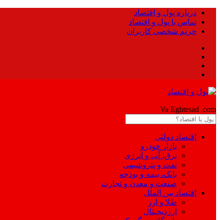
درباره پول و اقتصاد
تماس با پول و اقتصاد
حریم شخصی کاربران
Pool
Va Eghtesad
.com
اقتصاد دولتی
بازار خودرو
برق، آب و انرژی
نفت و پتروشیمی
بانک، بیمه و بودجه
صنعت و معدن و تجارت
اقتصاد بین الملل
طلا و ارز
ارزدیجیتال