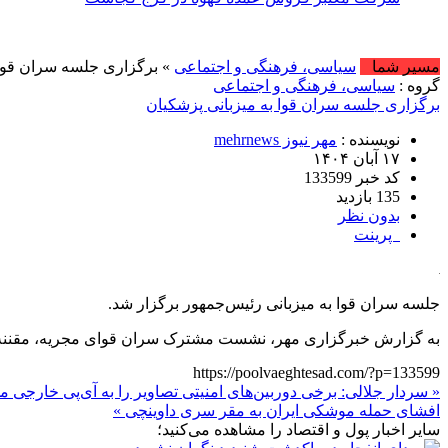
امروز : پنج شنب
مسیر شما
سیاسی، فرهنگی و اجتماعی
» برگزاری جلسه سران قوا 
گروه :
سیاسی، فرهنگی و اجتماعی
برگزاری جلسه سران قوا به میزبانی پزشکیان
نویسنده :
مهر نیوز mehrnews
۱۷ آبان ۱۴۰۴
کد خبر 133599
135 بازدید
بدون نظر
پرینت
جلسه سران قوا به میزبانی رئیس‌جمهور برگزار شد.
به گزارش خبرگزاری مهر، نشست مشترک سران قوای مجریه، مقننه
https://poolvaeghtesad.com/?p=133599
« سردار جلالی: برخی دوربین‌های امنیتی تصاویر را به آی‌پی خارجی م
افشای حمله موشکی ایران به مقر سری داوینچی »
سایر اخبار پول و اقتصاد را مشاهده می‌کنید؛