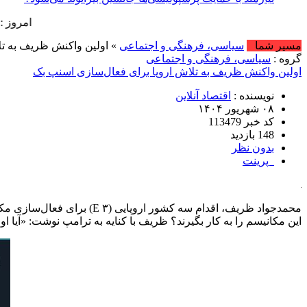
امروز : یکشنبه, ۱۸ مرداد , ۱۴۰۵ .::. برابر با : Sunday, 9 August , 2026 .::. اخ
مسیر شما
سیاسی، فرهنگی و اجتماعی
» اولین واکنش ظریف به تل
گروه :
سیاسی، فرهنگی و اجتماعی
اولین واکنش ظریف به تلاش اروپا برای فعال‌سازی اسنپ بک
نویسنده :
اقتصاد آنلاین
۰۸ شهریور ۱۴۰۴
کد خبر 113479
148 بازدید
بدون نظر
پرینت
محمدجواد ظریف، اقدام سه کش
این مکانیسم را به کار بگیرند؟ ظریف با کنایه به ترامپ نوشت: «آیا ا