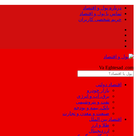
درباره پول و اقتصاد
تماس با پول و اقتصاد
حریم شخصی کاربران
Pool
Va Eghtesad
.com
اقتصاد دولتی
بازار خودرو
برق، آب و انرژی
نفت و پتروشیمی
بانک، بیمه و بودجه
صنعت و معدن و تجارت
اقتصاد بین الملل
طلا و ارز
ارزدیجیتال