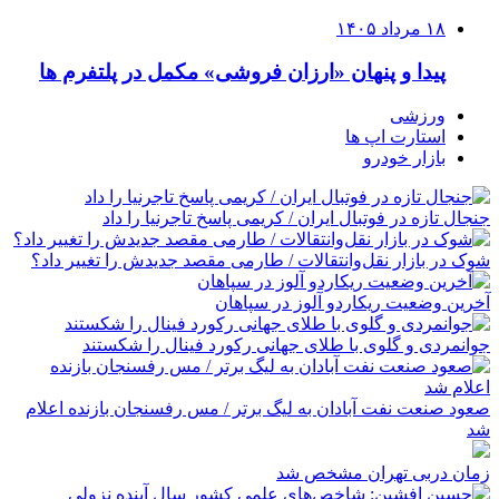
۱۸ مرداد ۱۴۰۵
پیدا و پنهان «ارزان فروشی» مکمل در پلتفرم ها
ورزشی
استارت اپ ها
بازار خودرو
جنجال تازه در فوتبال ایران / کریمی پاسخ تاجرنیا را داد
شوک در بازار نقل‌وانتقالات / طارمی مقصد جدیدش را تغییر داد؟
آخرین وضعیت ریکاردو آلوز در سپاهان
جوانمردی و گلوی با طلای جهانی رکورد فینال را شکستند
صعود صنعت نفت آبادان به لیگ برتر / مس رفسنجان بازنده اعلام
شد
زمان دربی تهران مشخص شد