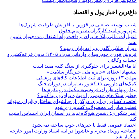
خاموشی‌ها برای بخش تولید رضایت‌بخش نیست
داغ‌ترین اخبار پول و اقتصاد
شتاب توسعه صنعتی در قزوین با افزایش ظرفیت شهرک‌ها
شهریور و امید کارگران به ترمیم حقوق
اعتبارات مالی بانک‌ها برای پرداخت وام اشتغال مددجویان تامین
نشد
دوران طلایی گلدن ویزا به پایان رسید؟
فروش فوری خودروهای وارداتی مرداد ۱۴۰۵؛ بدون قرعه‌کشی و
حساب وکالتی
آیا ماءالشعیر برای جلوگیری از سنگ کلیه مفید است
پیشنهاد اعطای «جایزه ملی خبرنگار سلامت»
مهلت ۱۳ روزه برای ثبت اطلاعات کالاهای پزشکی
کمک‌های دارویی ۱۱ کشور به ایران در دوران جنگ
پیدا و پنهان «ارزان فروشی» مکمل در پلتفرم ها
چطور سنگ‌های قدیمی را دوباره براق و زیبا کنیم؟
اقتصاد کشاورزی ایران درگذر از چالشهای ساختاری|ایران میتواند
قطب صادرات محصولات کشاورزی شود
امیر شکوری: دشمن هیچ‌گاه نباید در آسمان ایران احساس امنیت
کند
اعتماد عمومی فقط با خبرهای خوب ساخته نمی‌شود
افتتاحیه رویداد محرم و عاشورا در آینه اسناد وزارت امور خارجه
برگزار شد