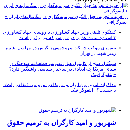
از خرید تا تجربه؛ چهار الگوی سرمایه‌گذاری در مگامال‌های ایران +
اینفوگرافی
گفتگوی تلفنی وزیر جهاد کشاورزی با رؤسای جهاد کشاورزی
۴ استان/ امنیت غذایی در سراسر کشور برقرار است
تصویری موکب شرکت پتروشیمی زاگرس در مراسم تشییع
رهبر شهید در تهران
سیگنال صلح از کاپیتول هیل؛ تصویب قطعنامه ضدجنگ در
سنای آمریکا چه ابعادی در ساختار سیاسی واشنگتن دارد؟
+اینفوگرافیک
مذاکرات امروز بین ایران و آمریکا در سوییس دقیقا در رابطه
با چیست؟ +اینفوگرافیک
شهریور و امید کارگران به ترمیم حقوق