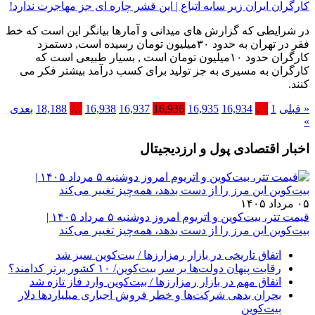
کارگران ایران زیر سایه اتباع | این قشر چاره ای جز مهاجرت ندارد!
در شرایطی که گزارش های میدانی و آمارها بیانگر این است که خط
فقر در تهران به حدود ۳۰میلیون تومان رسیده است, دستمزد
کارگران حدود ۱۰میلیون تومان است , بسیار طبیعی است که
کارگران به مسیری به جز تولید برای کسب درآمد بیشتر فکر می
کنند.
« قبلی
1
…
16,934
16,935
16,936
16,937
16,938
…
18,188
بعدی
»
اخبار اقتصادی پول و ارزدیجیتال
۰۵ مرداد ۱۴۰۵
قیمت تتر، بیت‌کوین و اتریوم امروز دوشنبه ۵ مرداد ۱۴۰۵ |
بیت‌کوین این مرز را از دست بدهد، همه‌چیز تغییر می‌کند
اتفاق تاریخی در بازار رمزارزها / بیت‌کوین سبز شد
رقابت پنهان دولت‌ها بر سر بیت‌کوین/ ۱۰ کشور برتر کدامند؟
اتفاق مهم در بازار رمزارزها / بیت‌کوین وارد فاز تازه شد
بحران بدهی شرکت‌ها و خطر فروش اجباری میلیاردها دلار
بیت‌کوین