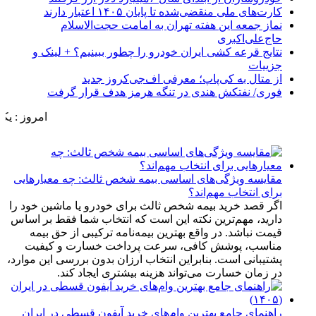
کارت‌های ملی منقضی‌شده تا پایان ۱۴۰۵ اعتبار دارند
نماز جمعه این هفته تهران به امامت حجت‌الاسلام
حاج‌علی‌اکبری
نتایج قرعه کشی ایران خودرو را چطور ببینیم؟ + لینک و
جزییات
از متال به کی‌پاپ؛ معرفی اف‌جی‌کروز جدید
فوری/ نفتکش هندی در تنگه هرمز هدف قرار گرفت
امروز : یکشنبه, ۱۸ مرداد , ۱۴۰۵ .::. برابر با : Sunday, 9 August , 2026 .::. اخبار منتشر شده : 43 خبر
مقایسه ویژگی‌های اساسی بیمه شخص ثالث: چه معیارهایی
برای انتخاب مهم‌اند؟
اگر قصد خرید بیمه شخص ثالث برای خودرو یا ماشین خود را
دارید، مهم‌ترین نکته این است که انتخاب شما فقط بر اساس
قیمت نباشد. در واقع بهترین بیمه‌نامه ترکیبی از حق بیمه
مناسب، پوشش کافی، سرعت پرداخت خسارت و کیفیت
پشتیبانی است. بنابراین انتخاب ارزان بدون بررسی این موارد،
در زمان خسارت می‌تواند هزینه بیشتری ایجاد کند.
راهنمای جامع بهترین وام‌های خرید آیفون قسطی در ایران