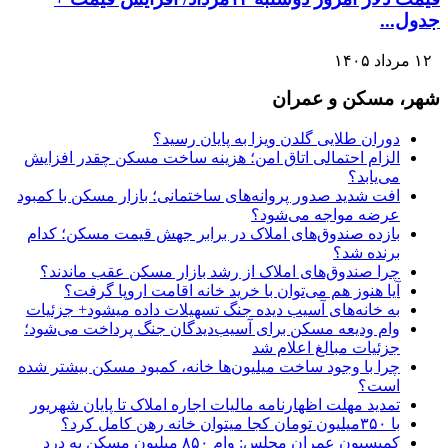
جدول...
۱۲ مرداد ۱۴۰۵
شهر، مسکن و عمران
دوران طلایی گلدن ویزا به پایان رسید؟
الزام احتمالی اتاق امن؛ هزینه ساخت مسکن چقدر افزایش
می‌یابد؟
افت شدید صدور پروانه‌های ساختمانی؛ بازار مسکن با کمبود
عرضه مواجه می‌شود؟
بازده صندوق‌های املاک در برابر جهش قیمت مسکن؛ کدام
برنده شد؟
چرا صندوق‌های املاک از رشد بازار مسکن عقب ماندند؟
آیا هنوز هم می‌توان با خرید خانه اقامت اروپا گرفت؟
به خانه‌های آسیب دیده جنگ تسهیلات داده میشود+ جزئیات
وام ودیعه مسکن برای آسیب‌دیدگان جنگ پرداخت می‌شود؛
جزئیات مبالغ اعلام شد
چرا با وجود ساخت میلیون‌ها خانه، کمبود مسکن بیشتر شده
است؟
تمدید مهلت اظهارنامه مالیات اجاره املاک تا پایان شهریور
با ۳۵۰میلیون تومان کجا میتوان خانه رهن کامل کرد؟
کمیسیون عمران مجلس: وام ۸۵۰ میلیون مسکن به درد