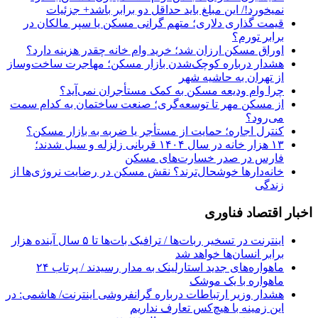
نمیخورد!/ این مبلغ باید حداقل دو برابر باشد+ جزئیات
قیمت گذاری دلاری؛ متهم گرانی مسکن یا سپر مالکان در
برابر تورم؟
اوراق مسکن ارزان شد؛ خرید وام خانه چقدر هزینه دارد؟
هشدار درباره کوچک‌شدن بازار مسکن؛ مهاجرت ساخت‌وساز
از تهران به حاشیه‌ شهر
چرا وام ودیعه مسکن به کمک مستأجران نمی‌آید؟
از مسکن مهر تا توسعه‌گری؛ صنعت ساختمان به کدام سمت
می‌رود؟
کنترل اجاره؛ حمایت از مستأجر یا ضربه به بازار مسکن؟
۱۳ هزار خانه در سال ۱۴۰۴ قربانی زلزله و سیل شدند؛
فارس در صدر خسارت‌های مسکن
خانه‌دارها خوشحال‌ترند؟ نقش مسکن در رضایت نروژی‌ها از
زندگی
اخبار اقتصاد فناوری
اینترنت در تسخیر ربات‌ها / ترافیک بات‌ها تا ۵ سال آینده هزار
برابر انسان‌ها خواهد شد
ماهواره‌های جدید استارلینک به مدار رسیدند / پرتاب ۲۴
ماهواره با یک موشک
هشدار وزیر ارتباطات درباره گرانفروشی اینترنت/ هاشمی: در
این زمینه با هیچ‌کس تعارف نداریم