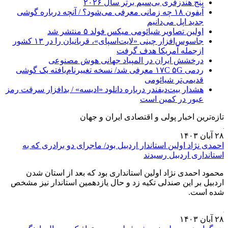
پنج هندزفری بی‌سیم برتر سال ۲۰۲۶
آیفون ۱۸ چه زمانی معرفی می‌شود؟ / آنچه درباره گوشی
جدید اپل می‌دانیم
اولین تصاویر شیائومی میکس فولد ۵ منتشر شد
جاسوس‌افزار چینی «لایت‌اسپای»، قربانیان را در ۱۳ کشور
ازجمله آمریکا هدف گرفت
درخشش ایران در المپیاد جهانی هوش مصنوعی
ردمی ۱۷C ۵G معرفی شد/ نسخه تغییرنام‌یافته یک گوشی
قدیمی‌تر شیائومی
هشدار بیت‌دیفندر درباره دانلود «ادیسه» / بدافزار سرقت رمز
عبور در کمین است
تازه‌ترین اخبار پولی و اقتصادی ایران و جهان
۲۸ آبان ۱۴۰۳
احمدی نژاد اولین استاندار اردبیل بود/ ماجرای دو برادری که به
استانداری اردبیل رسیدند
محمود احمدی نژاد اولین استانداری بود که بعد از استان شدن
اردبیل بر این صندلی تکیه زد و حال یازدهمین استاندار نیز مشخص
شده است.
۲۸ آبان ۱۴۰۳