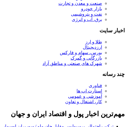
صنعت و معدن و تجارت
بازار خودرو
نفت و پتروشیمی
برق، آب و انرژی
اخبار سایت
طلا و ارز
ارزدیجیتال
بورس، سهام و فارکس
بازرگانی و گمرک
شهرک های صنعتی و مناطق آزاد
چند رسانه
فناوری
استارت اپ ها
آموزشی و عمومی
کار، اشتغال و تعاون
مهم‌ترین اخبار پول و اقتصاد ایران و جهان
ترکیب احتمالی پرسپولیس مقابل چادرملو / سورپرایز اوسمار