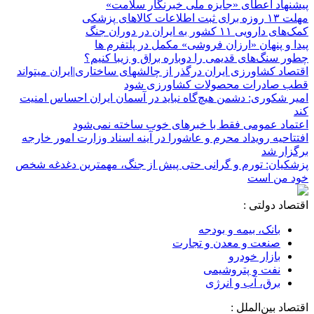
پیشنهاد اعطای «جایزه ملی خبرنگار سلامت»
مهلت ۱۳ روزه برای ثبت اطلاعات کالاهای پزشکی
کمک‌های دارویی ۱۱ کشور به ایران در دوران جنگ
پیدا و پنهان «ارزان فروشی» مکمل در پلتفرم ها
چطور سنگ‌های قدیمی را دوباره براق و زیبا کنیم؟
اقتصاد کشاورزی ایران درگذر از چالشهای ساختاری|ایران میتواند
قطب صادرات محصولات کشاورزی شود
امیر شکوری: دشمن هیچ‌گاه نباید در آسمان ایران احساس امنیت
کند
اعتماد عمومی فقط با خبرهای خوب ساخته نمی‌شود
افتتاحیه رویداد محرم و عاشورا در آینه اسناد وزارت امور خارجه
برگزار شد
پزشکیان: تورم و گرانی حتی پیش از جنگ، مهمترین دغدغه شخص
خود من است
اقتصاد دولتی :
بانک، بیمه و بودجه
صنعت و معدن و تجارت
بازار خودرو
نفت و پتروشیمی
برق، آب و انرژی
اقتصاد بین‌الملل :