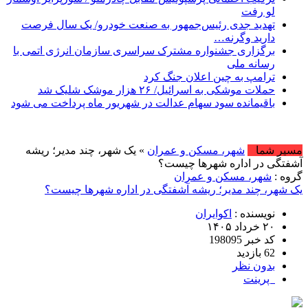
لو رفت
تهدید جدی رئیس‌جمهور به صنعت خودرو/ یک سال فرصت
دارید وگرنه…
برگزاری جشنواره مشترک سراسری سازمان انرژی اتمی با
رسانه ملی
ترامپ به چین اعلان جنگ کرد
حملات موشکی به اسرائیل/ ۲۶ هزار موشک شلیک شد
باقیمانده سود سهام عدالت در شهریور ماه پرداخت می شود
امروز : یکشنبه, ۱۸ مرداد , ۱۴۰۵ 
مسیر شما
شهر، مسکن و عمران
» یک شهر، چند مدیر؛ ریشه
آشفتگی در اداره شهرها چیست؟
گروه :
شهر، مسکن و عمران
یک شهر، چند مدیر؛ ریشه آشفتگی در اداره شهرها چیست؟
نویسنده :
اکوایران
۲۰ خرداد ۱۴۰۵
کد خبر 198095
62 بازدید
بدون نظر
پرینت