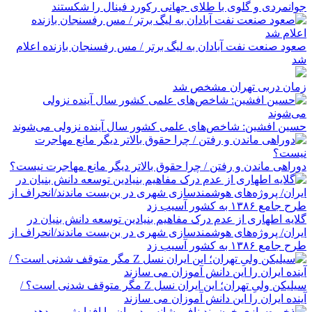
جوانمردی و گلوی با طلای جهانی رکورد فینال را شکستند
صعود صنعت نفت آبادان به لیگ برتر / مس رفسنجان بازنده اعلام
شد
زمان دربی تهران مشخص شد
حسین افشین: شاخص‌های علمی کشور سال آینده نزولی می‌شوند
دوراهی ماندن و رفتن / چرا حقوق بالاتر دیگر مانع مهاجرت نیست؟
گلایه اطهاری از عدم درک مفاهیم بنیادین توسعه دانش بنیان در
ایران/ پروژه‌های هوشمندسازی شهری در بن‌بست ماندند/انحراف از
طرح جامع ۱۳۸۶ به کشور آسیب زد
سیلیکن ولیِ تهران؛ این ایران نسل Z مگر متوقف شدنی است؟ /
آینده ایران را این دانش آموزان می سازند