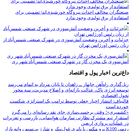
صنعتگران مخالف احداث نیروگاه خورشیدی‌اند| تضمینی برای
استفاده از برق تولیدی وجود ندارد
جزئیات و آخرین وضعیت آتش‌سوزی در شهرک صنعتی شمس‌آباد از
زبان رئیس اورژانس تهران
آتش‌سوزی یک مخزن گاز در شهرک صنعتی شمس‌آباد شهر ری
داغ‌ترین اخبار پول و اقتصاد
ریل‌گذاری راه‌آهن چابهار ــ زاهدان تا پایان مرداد به اتمام می‌رسد
توسعه انرژی پاک، عدالت یارانه‌ای و اصلاح مدیریت، سه محور
تحول اقتصادی
قالیباف: انتشار اخبار جعلی توسط ترامپ یک استراتژی شکست
خورده است
«کشمیری»؛ وقتی برچسب‌سازی جای نقد رسانه‌ای را می‌گیرد
استقرار تیم مشترک نظارتی سازمان هواپیمایی، بازرسی و تعزیرات
در عملیات پروازی اربعین
ردمی K100 پرو مکس با باتری غول‌پیکر و شارژ بی‌سیم روانه بازار