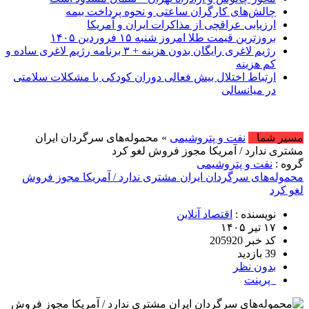
چالش‌های کارگران ساعتی و نحوه پرداخت بیمه
ارزیابی عراقچی از مذاکرات ایران و آمریکا
بروزترین قیمت طلا امروز شنبه ۱۵ فروردین ۱۴۰۵
رژیم لاغری رایگان بدون هزینه + ۳ برنامه رژیم لاغری ساده و
کم هزینه
ارتباط اختلال بیش فعالی دوران کودکی با مشکلات سلامتی
در میانسالی
امروز : پنج شنبه, ۱۵ مرداد 
مسیر شما
نفت و پتروشیمی
» محموله‌های سرگردان ایران
مشتری ندارد / آمریکا مجوز فروش لغو کرد
گروه :
نفت و پتروشیمی
محموله‌های سرگردان ایران مشتری ندارد / آمریکا مجوز فروش
لغو کرد
نویسنده :
اقتصاد آنلاین
۱۷ تیر ۱۴۰۵
کد خبر 205920
39 بازدید
بدون نظر
پرینت