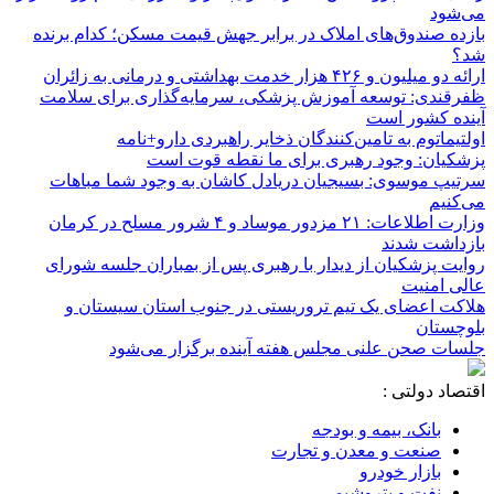
می‌شود
بازده صندوق‌های املاک در برابر جهش قیمت مسکن؛ کدام برنده
شد؟
ارائه دو میلیون و ۴۲۶ هزار خدمت بهداشتی و درمانی به زائران
ظفرقندی: توسعه آموزش پزشکی، سرمایه‌گذاری برای سلامت
آینده کشور است
اولتیماتوم به تامین‌کنندگان ذخایر راهبردی دارو+نامه
پزشکیان: وجود رهبری برای ما نقطه قوت است
سرتیپ موسوی: بسیجیان دریادل کاشان به وجود شما مباهات
می‌کنیم
وزارت اطلاعات: ۲۱ مزدور موساد و ۴ شرور مسلح در کرمان
بازداشت شدند
روایت پزشکیان از دیدار با رهبری پس از بمباران جلسه شورای
عالی امنیت
هلاکت اعضای یک تیم تروریستی در جنوب استان سیستان و
بلوچستان
جلسات صحن علنی مجلس هفته آینده برگزار می‌شود
اقتصاد دولتی :
بانک، بیمه و بودجه
صنعت و معدن و تجارت
بازار خودرو
نفت و پتروشیمی