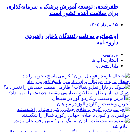
ظفرقندی: توسعه آموزش پزشکی، سرمایه‌گذاری
برای سلامت آینده کشور است
۱۵ مرداد ۱۴۰۵
اولتیماتوم به تامین‌کنندگان ذخایر راهبردی
دارو+نامه
ورزشی
استارت اپ ها
بازار خودرو
جنجال تازه در فوتبال ایران / کریمی پاسخ تاجرنیا را داد
شوک در بازار نقل‌وانتقالات / طارمی مقصد جدیدش را تغییر داد؟
آخرین وضعیت ریکاردو آلوز در سپاهان
جوانمردی و گلوی با طلای جهانی رکورد فینال را شکستند
صعود صنعت نفت آبادان به لیگ برتر / مس رفسنجان بازنده اعلام