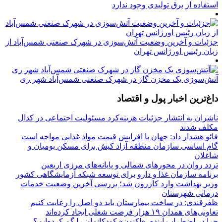
استفاده از برق تولیدی وجود ندارد
جزئیات و آخرین وضعیت آتش‌سوزی در شهرک صنعتی شمس‌آباد از
زبان رئیس اورژانس تهران
آتش‌سوزی یک مخزن گاز در شهرک صنعتی شمس‌آباد شهر ری
داغ‌ترین اخبار پول و اقتصاد
ناشران به انتشار جزئیات هزینه‌کرد مسئولیت اجتماعی در کدال
مکلف شدند
فائو هشدار داد: جهان با افزایش قیمت مواد غذایی مواجه است
گام اساسی سازمان منطقه آزاد کیش برای مسکن بومیان و
شاغلان
تردد روان در محورهای شمالی و پایانه‌های مرزی اربعین
برنامه سازمان غذا و دارو برای توسعه شبکه آزمایشگاهی کشور
وزیر بهداشت وارد کازرون شد؛ بررسی آخرین وضعیت خدمات
درمانی شهرستان
ظفرقندی: در ساخت بیمارستان باید دو اصل را رعایت کنیم
تعاونی‌های همدان ۱۹ هزار فرصت شغلی ایجاد کرده‌اند
چرا در اضطرابِ آینده، «اکنونِ» کودکانمان را گم کرده‌ایم؟