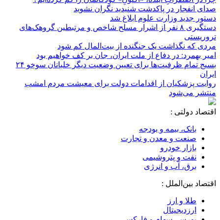
صدای انفجار در پاکدشت شنیدید نگران نشوید
دستور جدید وزارت علوم ابلاغ شد
دستگیری ۸ نفر از اشرار مسلح شاخص و مرتبطین گروهک‌های
تروریستی
مردی که نگذاشت یک جنگنده از بیت‌المال کم شود
امیر بهمرد: در دفاع از ملت ایران، جان بر کف خواهیم بود
بسیج تمام ظرفیت‌ها برای تعیین وضعیت دیگر خلبانان سوخو ۲۴
ایران
روایت پزشکیان از اقدامات دولت برای معیشت مردم امشب
منتشر می‌شود
اقتصاد دولتی :
بانک، بیمه و بودجه
صنعت و معدن و تجارت
بازار خودرو
نفت و پتروشیمی
برق، آب و انرژی
اقتصاد بین‌الملل :
طلا و ارز
ارزدیجیتال
بورس، سهام و فارکس