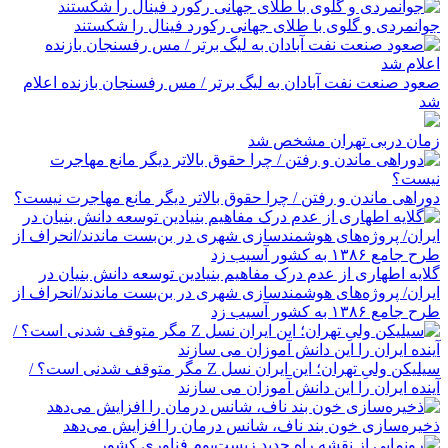
جوانمردی و گلوی با طلای جهانی رکورد فینال را شکستند
صعود صنعت نفت آبادان به لیگ برتر / مس رفسنجان بازنده اعلام
شد
زمان دربی تهران مشخص شد
دوراهی ماندن و رفتن / چرا حقوق بالاتر دیگر مانع مهاجرت نیست؟
گلایه اطهاری از عدم درک مفاهیم بنیادین توسعه دانش بنیان در
ایران/ پروژه‌های هوشمندسازی شهری در بن‌بست ماندند/انحراف از
طرح جامع ۱۳۸۶ به کشور آسیب زد
سیلیکن ولیِ تهران؛ این ایران نسل Z مگر متوقف شدنی است؟ /
آینده ایران را این دانش آموزان می سازند
ذخیره‌سازی خون بند ناف، شانس درمان را افزایش می‌دهد