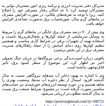
مدیرکل دفتر مدیریت انرژی و برنامه ریزی امور مشتریان توانیر به
مشترکان توصیه کرد: تا حد امکان رفتار مصرفی خود را اصلاح
کنند، زیرا با توجه به تعرفه‌های پلکانی، در صورت افزایش مصرف
در ماه‌های گرم سال، صورتحساب برق به‌صورت تصاعدی افزایش
خواهد یافت.
وی بیش از ۷۰ درصد مصرف برق خانگی در ماه‌های گرم را مربوط
به وسایل سرمایشی از جمله کولر‌ها و یخچال‌فریزر‌ها دانست و
استفاده بهینه از تجهیزات برقی در شرایط کاری مناسب و همچنین
تنظیم کولر‌ها روی دمای آسایش را از جمله راهکار‌های مدیریت
مصرف برق در این بخش برشمرد.
یاقوتی درباره آسیب‌دیدگی برخی نیروگاه‌ها در جریان جنگ تحمیلی
اخیر نیز اظهار کرد: این موضوع از منظر کمبود برق، تأثیر
قابل‌توجهی نداشته است.
وی با اشاره به بهبود ذخایر آب سد‌های نیروگاهی نسبت به سال
گذشته افزود: امسال از نظر ذخیره آب سدها، وضعیت بهتری را
شاهد هستیم و در حوزه توسعه انرژی‌های خورشیدی نیز حمایت‌های
مناسبی صورت گرفته است؛ در مجموع، شرایط صنعت برق نسبت
به سال گذشته مطلوب‌تر ارزیابی می‌شود.
https://poolvaeghtesad.com/?p=188721
« اطلاعیه جدید شرکت توزیع برق/ برق این مناطق فردا قطع