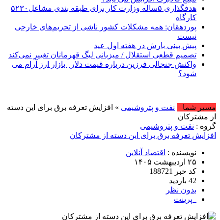
هدفگذاری ۵ساله وزارت کار برای طبقه بندی مشاغل۵۲۳۰
کارگاه
پوردهقان: همه مشکلات کشور ناشی از تحریم‌های خارجی
نیست
پیش بینی بارش‌ در هفته اول عید
تصمیم قطعی استقلال / میزبانی لیگ قهرمانان تغییر نمی‌کند
واکنش جنجالی فرزین درباره قیمت دلار | بازار ارز آرام می
شود؟
امروز : پنج ش
مسیر شما
نفت و پتروشیمی
» افزایش تعرفه برق برای این دسته
از مشترکان
گروه :
نفت و پتروشیمی
افزایش تعرفه برق برای این دسته از مشترکان
نویسنده :
اقتصاد آنلاین
۲۵ اردیبهشت ۱۴۰۵
کد خبر 188721
42 بازدید
بدون نظر
پرینت