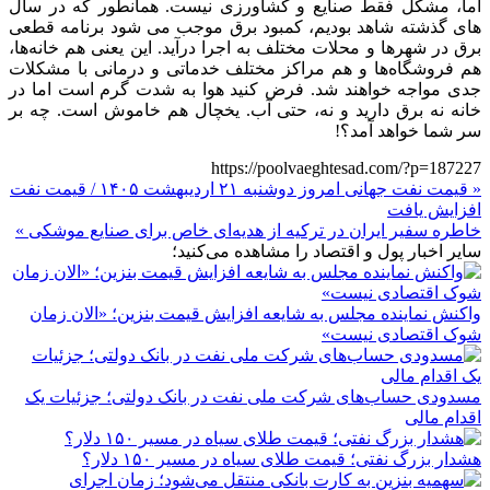
اما، مشکل فقط صنایع و کشاورزی نیست. همانطور که در سال
های گذشته شاهد بودیم، کمبود برق موجب می شود برنامه قطعی
برق در شهرها و محلات مختلف به اجرا درآید. این یعنی هم خانه‌ها،
هم فروشگاه‌ها و هم مراکز مختلف خدماتی و درمانی با مشکلات
جدی مواجه خواهند شد. فرض کنید هوا به شدت گرم است اما در
خانه نه برق دارید و نه، حتی آب. یخچال هم خاموش است. چه بر
سر شما خواهد آمد؟!
https://poolvaeghtesad.com/?p=187227
« قیمت نفت جهانی امروز دوشنبه ۲۱ اردیبهشت ۱۴۰۵ / قیمت نفت
افزایش یافت
خاطره سفیر ایران در ترکیه از هدیه‌ای خاص برای صنایع موشکی »
سایر اخبار پول و اقتصاد را مشاهده می‌کنید؛
واکنش نماینده مجلس به شایعه افزایش قیمت بنزین؛ «الان زمان
شوک اقتصادی نیست»
مسدودی حساب‌های شرکت ملی نفت در بانک دولتی؛ جزئیات یک
اقدام مالی
هشدار بزرگ نفتی؛ قیمت طلای سیاه در مسیر ۱۵۰ دلار؟