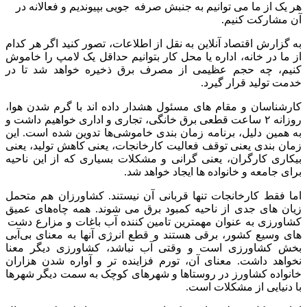
هر یک از ما می توانیم به جنبش صرفه جویی بپیوندیم و فعالانه در
آن مشارکت کنیم.
به گزارش اقتصاد آنلاین به نقل از اطلاعات، تصور کنید اگر هر کدام
از ما در خانه، اداره یا محل کار بتوانیم حداقل یک لامپ را خاموش
کنیم، چه حجم عظیمی از مصرف برق ذخیره خواهد شد تا در
خدمت تولید قرار گیرد.
کارشناسان و مقام های مسئول هشدار داده اند با گرم شدن هوا،
روزانه ۲ ساعت قطعی برق خانگی، تجاری و اداری خواهیم داشت و
به همین دلیل، برنامه زمان بندی خاموشی‌ها تدوین شده است. این
زمان بندی یعنی توقف فعالیت کارخانجات، یعنی کاهش تولید، یعنی
بیکاری کارگران، یعنی گرانی و مشکلات بسیاری که از این ناحیه
برای جامعه و خانواده ها ایجاد خواهد شد.
اما فقط کارخانجات تنها قربانی آن نیستند. کشاورزان هم متحمل
زیان های جدی از ناحیه کمبود برق می شوند. همه چاه‌های عمیق
کشاورزی به عنوان مهمترین تامین کننده آب باغات و مزارع دشت
های وسیع کشور، برقی هستند و قطع انرژی آنها به معنای بی‌آبی
بخش کشاورزی است و وقتی آب نباشد، کشاورزی دیگر معنا
نخواهد داشت. معنای آن، تورم فزاینده تر و آواره شدن هزاران
خانواده کشاورز در روستاها و شهرهای کوچک به سمت دیگر شهرها
با دنیایی از مشکلات است.