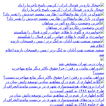
جنجال تازه در فوتبال ایران / کریمی پاسخ تاجرنیا را داد
شوک در بازار نقل‌وانتقالات / طارمی مقصد جدیدش را تغییر داد؟
آخرین وضعیت ریکاردو آلوز در سپاهان
جوانمردی و گلوی با طلای جهانی رکورد فینال را شکستند
صعود صنعت نفت آبادان به لیگ برتر / مس رفسنجان بازنده اعلام
شد
زمان دربی تهران مشخص شد
دوراهی ماندن و رفتن / چرا حقوق بالاتر دیگر مانع مهاجرت نیست؟
گلایه اطهاری از عدم درک مفاهیم بنیادین توسعه دانش بنیان در
ایران/ پروژه‌های هوشمندسازی شهری در بن‌بست ماندند/انحراف از
طرح جامع ۱۳۸۶ به کشور آسیب زد