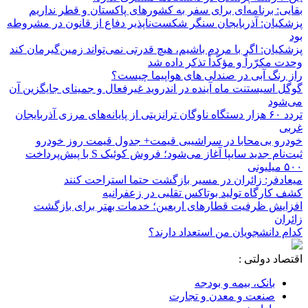
بقایی: برنامه‌ای برای سفر به کشورهای پاکستان و قطر نداریم
پزشکیان: آذربایجان سنگر شکست‌ناپذیر دفاع از قانون در مشروطه
بود
پزشکیان: اگر با مردم باشیم، هیچ قدرتی نمی‌تواند زمین‌گیرمان کند
وحدت مکرّراً و مؤکّداً تذکر داده شد
راز رنگ آبی در صندلی های هواپیما چیست؟
گوگل اسیستنت ماه آینده در اندروید غیرفعال و جمینای جایگزین آن
می‌شود
تردد ۶۰ هزار دستگاه ناوگان ترانزیتی از پایانه‌های مرزی آذربایجان
‌غربی
خودرو بی‌محابا در سراشیبی قیمت+ جدول قیمت روز خودرو
ثبت‌نام جدید سایپا آغاز می‌شود؛ فروش کوئیک S با پیش‌پرداخت
۵۰۰ میلیونی
میعادفر: زائران در مسیر بازگشت حتما استراحت کنند
کشف کارگاه تولید بوتاکس تقلبی در زعفرانیه
افزایش ظرفیت قطارهای اربعین؛ خدمات بهتر برای بازگشت
زائران
کدام دانشجویان من استعداد دارند؟
اقتصاد دولتی :
بانک، بیمه و بودجه
صنعت و معدن و تجارت