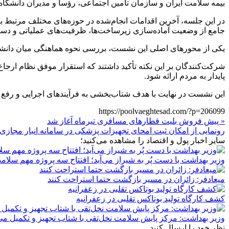
بیمه سلامت ایران و سازمان تأمین اجتماعی، رؤسا و مدیران دانشگا
در این جلسه، آخرین اقدامات انجام‌شده در حوزه‌های مختلف مرتبط ب
جامع از وضعیت آماده‌سازی زیرساخت‌ها، ظرفیت‌های عملیاتی و دستاو
یکی از محورهای اصلی این نشست، بررسی نحوه هماهنگی میان دانشگاه
شرکت‌کنندگان بر این نکته تأکید داشتند که استقرار موفق نظام ارجا
پایدار به مردم ارائه شود.
این نشست در نهایت با هدف شتاب‌بخشی به فرآیندهای اجرایی و رفع چا
https://poolvaeghtesad.com/?p=206099
« پیش فروش بلیت‌ قطارهای مسافری تیرماه آغاز شد
رونمایی از امکان ثبت امحای تجهیزات پزشکی در سامانه انبار مجازی 
سایر اخبار پول و اقتصاد را مشاهده می‌کنید؛
وزیر بهداشت با دست پُر به شیراز می‌آید؛ افتتاح سه پروژه مهم سلام
میعادفر: زائران در مسیر بازگشت حتما استراحت کنند
کشف کارگاه تولید بوتاکس تقلبی در زعفرانیه
وزیر بهداشت: مرکز پایش سلامت نخل‌تقی با شتاب تجهیز و تکمیل می
نظر خود را ارسال کنید