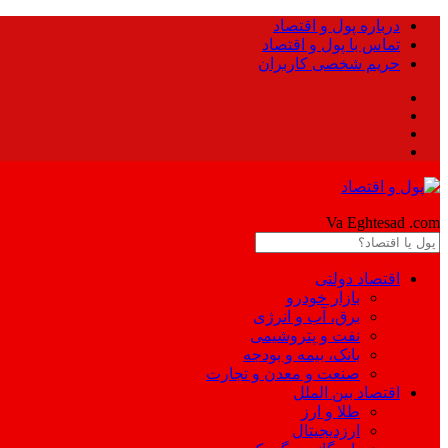
درباره پول و اقتصاد
تماس با پول و اقتصاد
حریم شخصی کاربران
Pool
Va Eghtesad
.com
اقتصاد دولتی
بازار خودرو
برق، آب و انرژی
نفت و پتروشیمی
بانک، بیمه و بودجه
صنعت و معدن و تجارت
اقتصاد بین الملل
طلا و ارز
ارزدیجیتال