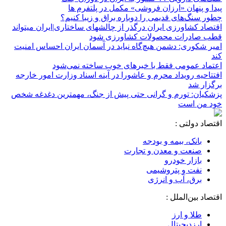
پیدا و پنهان «ارزان فروشی» مکمل در پلتفرم ها
چطور سنگ‌های قدیمی را دوباره براق و زیبا کنیم؟
اقتصاد کشاورزی ایران درگذر از چالشهای ساختاری|ایران میتواند
قطب صادرات محصولات کشاورزی شود
امیر شکوری: دشمن هیچ‌گاه نباید در آسمان ایران احساس امنیت
کند
اعتماد عمومی فقط با خبرهای خوب ساخته نمی‌شود
افتتاحیه رویداد محرم و عاشورا در آینه اسناد وزارت امور خارجه
برگزار شد
پزشکیان: تورم و گرانی حتی پیش از جنگ، مهمترین دغدغه شخص
خود من است
اقتصاد دولتی :
بانک، بیمه و بودجه
صنعت و معدن و تجارت
بازار خودرو
نفت و پتروشیمی
برق، آب و انرژی
اقتصاد بین‌الملل :
طلا و ارز
ارزدیجیتال