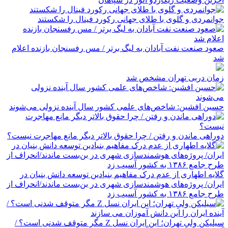
جوانمردی و گلوی با طلای جهانی رکورد فینال را شکستند
صعود صنعت نفت آبادان به لیگ برتر / مس رفسنجان بازنده اعلام
شد
زمان دربی تهران مشخص شد
حسین افشین: شاخص‌های علمی کشور سال آینده نزولی می‌شوند
دوراهی ماندن و رفتن / چرا حقوق بالاتر دیگر مانع مهاجرت نیست؟
گلایه اطهاری از عدم درک مفاهیم بنیادین توسعه دانش بنیان در
ایران/ پروژه‌های هوشمندسازی شهری در بن‌بست ماندند/انحراف از
طرح جامع ۱۳۸۶ به کشور آسیب زد
سیلیکن ولیِ تهران؛ این ایران نسل Z مگر متوقف شدنی است؟ /