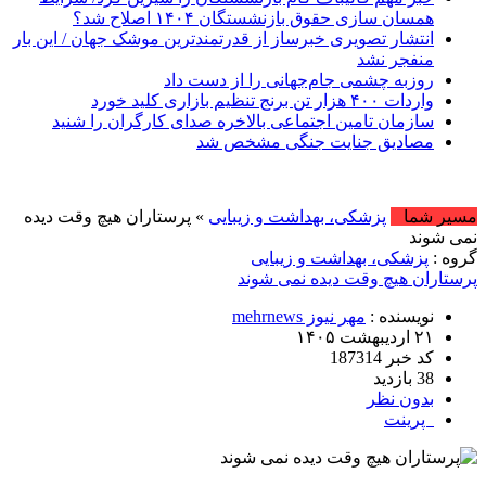
همسان سازی حقوق بازنشستگان ۱۴۰۴ اصلاح شد؟
انتشار تصویری خبرساز از قدرتمندترین موشک جهان / این بار
منفجر نشد
روزبه چشمی جام‌جهانی را از دست داد
واردات ۴۰۰ هزار تن برنج تنظیم بازاری کلید خورد
سازمان تامین اجتماعی بالاخره صدای کارگران را شنید
مصادیق جنایت جنگی مشخص شد
امروز : یکشنبه, ۱۸ مرداد , ۴۰۵
مسیر شما
پزشکی، بهداشت و زیبایی
» پرستاران هیچ وقت دیده
نمی شوند
گروه :
پزشکی، بهداشت و زیبایی
پرستاران هیچ وقت دیده نمی شوند
نویسنده :
مهر نیوز mehrnews
۲۱ اردیبهشت ۱۴۰۵
کد خبر 187314
38 بازدید
بدون نظر
پرینت