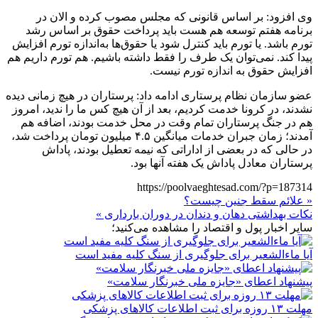
وی افزود: بر اساس قانونی که مجلس مصوب کرده و الان در
برنامه هفتم توسعه هم هست باید پرداخت حقوق بر اساس رشد
تورم باشد. یا تورم باید کنترل شود یا حقوق‌ها به‌اندازه تورم افزایش
پیدا کند. نمی‌توان یک طرف را فقط داشته باشیم. هم تورم داریم هم
افزایش حقوق به‌ اندازه تورم نیست.
عضو سازمان نظام پرستاری ادامه داد: پرستاران در هیچ زمانی دیده
نشدند، در کرونا خدمت کردیم، بعد از آن هیچ کس ما را ندید، امروز
هم در جنگ پرستاران تمام وقت در محل خدمت بودند، اضافه هم
آمدند؛ زمان جبران خدمات میانگین ۴.۵ میلیون تومان پرداخت شد،
در حالی که در بعضی از اداراتی که نیمه تعطیل بودند، پاداش
پرستاران معادل پاداش یک هفته آنها بود.
https://poolvaeghtesad.com/?p=187314
« علائم سقط جنین چیست؟
نکات بهداشتی دهان و دندان در دوران بارداری »
سایر اخبار پول و اقتصاد را مشاهده می‌کنید؛
آیا ماءالشعیر برای جلوگیری از سنگ کلیه مفید است
پیشنهاد اعطای «جایزه ملی خبرنگار سلامت»
مهلت ۱۳ روزه برای ثبت اطلاعات کالاهای پزشکی