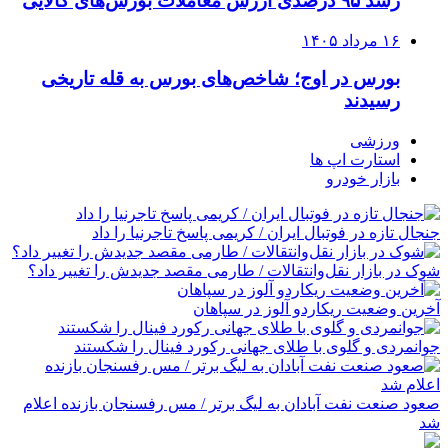
رشد ۹۵ درصدی ارزش معاملات بورس‌های کالایی
۱۶ مرداد ۱۴۰۵
بورس در اوج؛ شاخص‌های بورس به قله تاریخی
رسیدند
ورزشی
استارت اپ ها
بازار خودرو
جنجال تازه در فوتبال ایران / کریمی پاسخ تاجرنیا را داد
شوک در بازار نقل‌وانتقالات / طارمی مقصد جدیدش را تغییر داد؟
آخرین وضعیت ریکاردو آلوز در سپاهان
جوانمردی و گلوی با طلای جهانی رکورد فینال را شکستند
صعود صنعت نفت آبادان به لیگ برتر / مس رفسنجان بازنده اعلام
شد