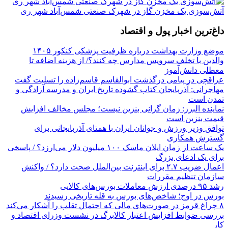
آتش‌سوزی یک مخزن گاز در شهرک صنعتی شمس‌آباد شهر ری
داغ‌ترین اخبار پول و اقتصاد
موضع وزارت بهداشت درباره ظرفیت پزشکی کنکور ۱۴۰۵
والدین با تخلف سرویس مدارس چه کنند؟/ از هزینه اضافه تا
معطلی دانش‌آموز
عراقچی در پیامی درگذشت ابوالقاسم قاسم‌زاده را تسلیت گفت
مهاجرانی: آذربایجان کتاب گشوده تاریخ ایران و مدرسه آزادگی و
تمدن است
نماینده البرز: زمان گرانی بنزین نیست؛ مجلس مخالف افزایش
قیمت بنزین است
توافق وزیر ورزش و جوانان ایران با همتای آذربایجانی برای
گسترش همکاری
یک ساعت از زمان ایلان ماسک ۱۰۰ میلیون دلار می‌ارزد؟ / پاسخی
برای یک ادعای بزرگ
اعمال ضریب ۲.۷ برای اینترنت بین‌الملل صحت دارد؟ / واکنش
سازمان تنظیم مقررات
رشد ۹۵ درصدی ارزش معاملات بورس‌های کالایی
بورس در اوج؛ شاخص‌های بورس به قله تاریخی رسیدند
۸ چراغ قرمز در صورت‌های مالی که احتمال تقلب را آشکار می‌کند
بررسی ضوابط افزایش اعتبار کالابرگ در نشست وزرای اقتصاد و
کار