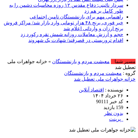
سردار نائینی: دفاع مقدس ۱۲ روزه محاسبات دشمن را به
طور کامل بر هم زد
راهنمایی مهم برای بازنشستگان تامین اجتماعی
خبر فوری، برنج ۴۸ هزار تومانی وارد بازار شد/ مراکز فروش
برنج ارزان و وارداتی اعلام شد
‌حجم و ارزش معاملات روزانه شمش نقره رکورد زد
اقدام تروریستی در قصرقند/ شهادت یک شهروند
مسیر شما
معیشت مردم و بازنشستگان
» خزانه جواهرات ملی
تعطیل شد
گروه :
معیشت مردم و بازنشستگان
خزانه جواهرات ملی تعطیل شد
نویسنده :
اقتصاد آنلاین
۲۶ خرداد ۱۴۰۴
کد خبر 90111
159 بازدید
بدون نظر
پرینت