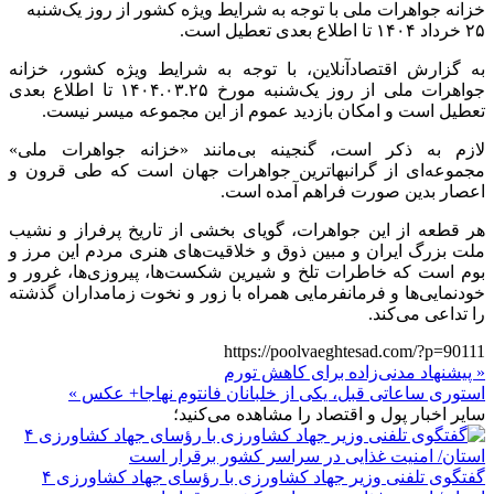
خزانه جواهرات ملی با توجه به شرایط ویژه کشور از روز یک‌شنبه
۲۵ خرداد ۱۴۰۴ تا اطلاع بعدی تعطیل است.
به گزارش اقتصادآنلاین، با توجه به شرایط ویژه کشور، خزانه
جواهرات ملی از روز یک‌شنبه مورخ ۱۴۰۴.۰۳.۲۵ تا اطلاع بعدی
تعطیل است و امکان بازدید عموم از این مجموعه میسر نیست.
لازم به ذکر است، گنجینه بی‌مانند «خزانه جواهرات ملی»
مجموعه‌ای از گرانبهاترین جواهرات جهان است که طی قرون و
اعصار بدین صورت فراهم آمده است.
هر قطعه از این جواهرات، گویای بخشی از تاریخ پرفراز و نشیب
ملت بزرگ ایران و مبین ذوق و خلاقیت‌های هنری مردم این مرز و
بوم است که خاطرات تلخ و شیرین شکست‌ها، پیروزی‌ها، غرور و
خودنمایی‌ها و فرمانفرمایی همراه با زور و نخوت زمامداران گذشته
را تداعی می‌کند.
https://poolvaeghtesad.com/?p=90111
« پیشنهاد مدنی‌زاده برای کاهش تورم
استوری ساعاتی قبل، یکی از خلبانان فانتوم نهاجا+ عکس »
سایر اخبار پول و اقتصاد را مشاهده می‌کنید؛
گفتگوی تلفنی وزیر جهاد کشاورزی با رؤسای جهاد کشاورزی ۴