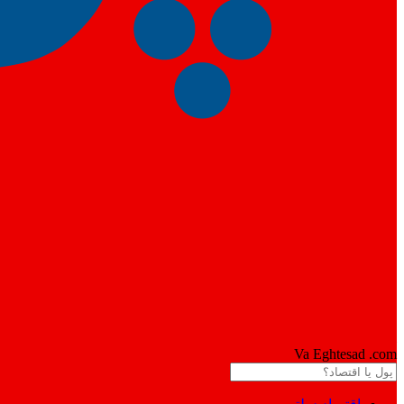
Pool
Va Eghtesad
.com