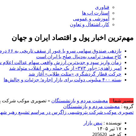
فناوری
استارت اپ ها
آموزشی و عمومی
کار، اشتغال و تعاون
مهم‌ترین اخبار پول و اقتصاد ایران و جهان
بازدهی صندوق سهامی سرو با عبور از سقف تاریخی به ۶۶ درصد بازدهی سالانه رسید / افزایش وزن سهام پتروشیمی و پالایشی در پرتفوی صندوق
کاخ سفید: ترامپ به‌دنبال صلح با ایران است
زمان واریز سود و جدیدترین ارزش واقعی سهام عدالت اعلام 
امیر زاهدی: «باور ۳۷۳» از یک جمله رهبر انقلاب متولد شد
حرکت قطار گردشگری «مثلث طلایی» آغاز شد
بسته ۴۰۰ میلیونی دولت برای بازار اجاره؛ جزئیات و چالش‌ها
مسیر شما
معیشت مردم و بازنشستگان
» تصویری موکب شرکت پتر
گروه :
معیشت مردم و بازنشستگان
تصویری موکب شرکت پتروشیمی زاگرس در مراسم تشییع رهبر شهید 
نویسنده :
نبض بازار
۱۷ تیر ۱۴۰۵
کد خبر 205620