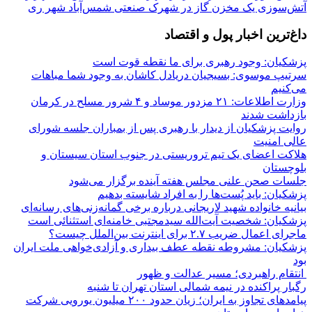
آتش‌سوزی یک مخزن گاز در شهرک صنعتی شمس‌آباد شهر ری
داغ‌ترین اخبار پول و اقتصاد
پزشکیان: وجود رهبری برای ما نقطه قوت است
سرتیپ موسوی: بسیجیان دریادل کاشان به وجود شما مباهات
می‌کنیم
وزارت اطلاعات: ۲۱ مزدور موساد و ۴ شرور مسلح در کرمان
بازداشت شدند
روایت پزشکیان از دیدار با رهبری پس از بمباران جلسه شورای
عالی امنیت
هلاکت اعضای یک تیم تروریستی در جنوب استان سیستان و
بلوچستان
جلسات صحن علنی مجلس هفته آینده برگزار می‌شود
پزشکیان: باید پُست‌ها را به افراد شایسته بدهیم
بیانیه خانواده شهید لاریجانی درباره برخی گمانه‌زنی‌های رسانه‌ای
پزشکیان: شخصیت آیت‌الله سیدمجتبی خامنه‌ای استثنائی است
ماجرای اعمال ضریب ۲.۷ برای اینترنت بین‌الملل چیست؟
پزشکیان: مشروطه نقطه عطف بیداری و آزادی‌خواهی ملت ایران
بود
انتقام راهبردی؛ مسیر عدالت و ظهور
رگبار پراکنده در نیمه شمالی استان تهران تا شنبه
پیامدهای تجاوز به ایران؛ زیان حدود ۲۰۰ میلیون یورویی شرکت