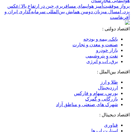
هواپیمایی مجارستان
پرواز موفقیت‌آمیز هواپیمای مسافربری چین در ارتفاع بالا /عکس
یزد، امسال میزبان دومین همایش بین‌المللی سرمایه‌گذاری ایران و
آفریقاست
اقتصاد دولتی :
بانک، بیمه و بودجه
صنعت و معدن و تجارت
بازار خودرو
نفت و پتروشیمی
برق، آب و انرژی
اقتصاد بین‌الملل :
طلا و ارز
ارزدیجیتال
بورس، سهام و فارکس
بازرگانی و گمرک
شهرک های صنعتی و مناطق آزاد
اقتصاد دیجیتال :
فناوری
استارت اپ ها