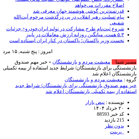
اصلاح مقررات می‌خواهد
قدرتمندترین گوشی هوشمند جهان معرفی شد
پیام تسلیت رهبر انقلاب در پی درگذشت مرحوم آیت‌الله
شفیعی
شروع ثبت‌نام طرح مشارکت در تولید ایران‌خودرو+ جزئیات
۵.۳ همت، میانگین روزانه ارزش معاملات در پاییز
نخست وزیر پاکستان؛ پاکستان در کنار ایران ایستاده است
امروز : پنج شنبه, ۱۵ مرداد , ۱۴۰۵ .::. برابر با : Thursday, 6 August , 2026 .::. اخبار منتشر شده : 40 خبر
مسیر شما
معیشت مردم و بازنشستگان
» خبر مهم صندوق
بازنشستگی برای بازنشستگان/ شرایط جدید استفاده از بیمه تکمیلی
بازنشستگان اعلام شد
گروه :
معیشت مردم و بازنشستگان
خبر مهم صندوق بازنشستگی برای بازنشستگان/ شرایط جدید
استفاده از بیمه تکمیلی بازنشستگان اعلام شد
نویسنده :
نبض بازار
۲۰ خرداد ۱۴۰۴
کد خبر 88593
215 بازدید
بدون نظر
پرینت