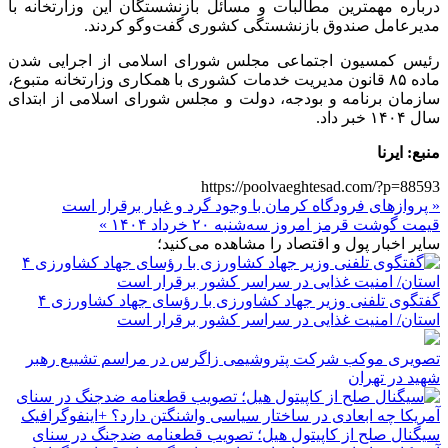
درباره مهمترین مطالبات و مسائل بازنشستگان این وزارتخانه با
مدیرعامل صندوق بازنشستگی کشوری گفت‌و‌گو کردند.
رئیس کمسیون اجتماعی مجلس شورای اسلامی از اجرایی شدن
ماده ۸۵ قانون مدیریت خدمات کشوری با همکاری وزارتخانه متبوع،
سازمان برنامه و بودجه، دولت و مجلس شورای اسلامی از ابتدای
سال ۱۴۰۴ خبر داد.
منبع: ایرنا
https://poolvaeghtesad.com/?p=88593
« پروازهای فرودگاه کرمان با وجود گرد و غبار برقرار است
قیمت گوشت قرمز امروز سه‌شنبه ۲۰ خرداد ۱۴۰۴ »
سایر اخبار پول و اقتصاد را مشاهده می‌کنید؛
گفتگوی تلفنی وزیر جهاد کشاورزی با رؤسای جهاد کشاورزی ۴
استان/ امنیت غذایی در سراسر کشور برقرار است
تصویری موکب شرکت پتروشیمی زاگرس در مراسم تشییع رهبر
شهید در تهران
سیگنال صلح از کاپیتول هیل؛ تصویب قطعنامه ضدجنگ در سنای