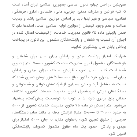
هم‌چنین در اصل چهارم قانون اساسی جمهوری اسلامی ایران آمده است
که کلیه قوانین و مقررات مدنی، جزایی، مالی، اقتصادی، اداری، فرهنگی،
نظامی، سیاسی و غیر اینها باید بر اساس موازین اسلامی باشد و رعایت
عدالت و عدم وجود تبعیض از موازین اولیه اسلامی است، استدعا دارد تا
ضمن بازبینی ماده ۷۵ قانون مدیریت خدمات، از تبعیضات اعمال شده در
اجرای آن نسبت به شاغلان و بازنشستگان مشمول این قانون در پرداخت
پاداش پایان سال پیشگیری نمایید.
هم‌اینک امتیاز پرداخت عیدی و پاداش پایان سال برای شاغلان و
بازنشستگان مشمول قانون مدیریت خدمات کشوری، ۵۰۰۰ امتیاز تعیین
شده است که با اعمال ضریب افزایش سالانه، میزان عیدی و پاداش
پایان امسال برای افراد مذکور، مبلغ ۲،۵۰۰،۰۰۰ هزار تومان تعیین شده که
نسبت به مشاغل آزاد و حتی بسیاری از شرکت‌های دولتی و شبه‌دولتی و
دستگاه‌های دولتی غیرمشمول قانون مدیریت خدمات کشوری، اختلاف
حداقل پنج برابری دارد؛ لذا با توجه به توضیحات پیش‌گفت، پیشنهاد
می‌شود امتیاز مذکور در ماده ۷۵ قانون مدیریت خدمات کشوری از ۵۰۰۰
به حدود ۳۰،۰۰۰ تا ۵۰،۰۰۰ امتیاز افزایش یافته یا مانند سایر دستگاه‌ها،
ضریبی از حقوق تعیین شود؛ به‌عنوان مثال، به جای ۵۰۰۰ امتیاز برای
عیدی و پاداش، حدود یک ماه حقوق مشمول کسورات بازنشستگی
تعیین شود.