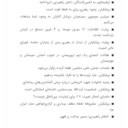
اولتیماتوم به تامین‌کنندگان ذخایر راهبردی دارو+نامه
پزشکیان: وجود رهبری برای ما نقطه قوت است
سرتیپ موسوی: بسیجیان دریادل کاشان به وجود شما مباهات
می‌کنیم
وزارت اطلاعات: ۲۱ مزدور موساد و ۴ شرور مسلح در کرمان
بازداشت شدند
روایت پزشکیان از دیدار با رهبری پس از بمباران جلسه شورای
عالی امنیت
هلاکت اعضای یک تیم تروریستی در جنوب استان سیستان و
بلوچستان
جلسات صحن علنی مجلس هفته آینده برگزار می‌شود
پزشکیان: باید پُست‌ها را به افراد شایسته بدهیم
بیانیه خانواده شهید لاریجانی درباره برخی گمانه‌زنی‌های رسانه‌ای
پزشکیان: شخصیت آیت‌الله سیدمجتبی خامنه‌ای استثنائی است
ماجرای اعمال ضریب ۲.۷ برای اینترنت بین‌الملل چیست؟
پزشکیان: مشروطه نقطه عطف بیداری و آزادی‌خواهی ملت ایران
بود
انتقام راهبردی؛ مسیر عدالت و ظهور