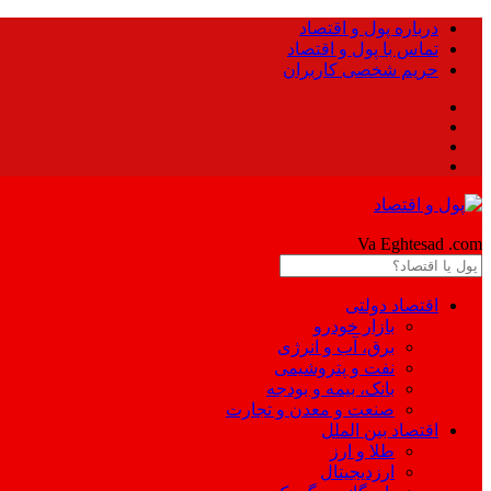
درباره پول و اقتصاد
تماس با پول و اقتصاد
حریم شخصی کاربران
Pool
Va Eghtesad
.com
اقتصاد دولتی
بازار خودرو
برق، آب و انرژی
نفت و پتروشیمی
بانک، بیمه و بودجه
صنعت و معدن و تجارت
اقتصاد بین الملل
طلا و ارز
ارزدیجیتال