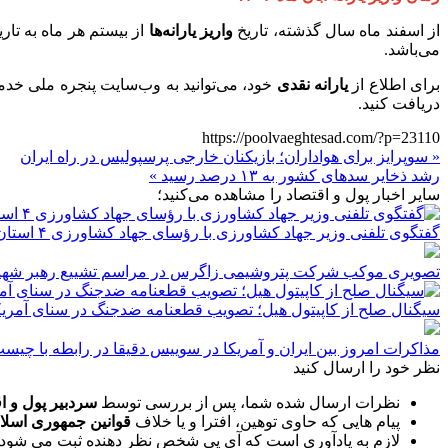
از اسفند ماه سال گذشته، تاریخ
واریز یارانه‌ها
می‌باشد.
برای اطلاع از
یارانه نقدی
دریافت کنید.
https://poolvaeghtesad.com/?p=23110
« سوپرایز برای هواداران؛ بازیکنان خارجی پرسپولیس در راه ایران
رشد ذخایر سدهای کشور به ۱۳ درصد رسید »
سایر اخبار پول و اقتصاد را مشاهده می‌کنید؛
گفتگوی تلفنی وزیر جهاد کشاورزی با رؤسای جهاد کشاورزی ۴ استان/ امنیت غذایی در سراسر کشور برقرار است
تصویری موکب شرکت پتروشیمی زاگرس در مراسم تشییع رهبر شهید 
سیگنال صلح از کاپیتول هیل؛ تصویب قطعنامه ضدجنگ در سنای آمریکا
مذاکرات امروز بین ایران و آمریکا در سوییس دقیقا در رابطه با چیس
نظر خود را ارسال کنید
نظرات ارسال شده شما، پس از بررسی توسط
سردبیر پول و ا
پیام هایی که حاوی توهین، افترا و یا خلاف
قوانین جمهوری اسلا
لازم به یادآوری است که آی پی شخص نظر دهنده ثبت می شود 