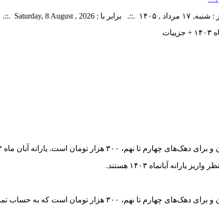
.::. اخبار منتشر شده : 45 خبر
یات
 یارانه آبانماه ۱۴۰۳ هستند.