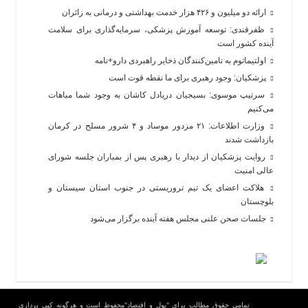
ارائه دو میلیون و ۴۲۶ هزار خدمت بهداشتی و درمانی به زائران
ظفرقندی: توسعه آموزش پزشکی، سرمایه‌گذاری برای سلامت
آینده کشور است
اولتیماتوم به تامین‌کنندگان ذخایر راهبردی دارو+نامه
پزشکیان: وجود رهبری برای ما نقطه قوت است
سرتیپ موسوی: بسیجیان دریادل کاشان به وجود شما مباهات
می‌کنیم
وزارت اطلاعات: ۲۱ مزدور موساد و ۴ شرور مسلح در کرمان
بازداشت شدند
روایت پزشکیان از دیدار با رهبری پس از بمباران جلسه شورای
عالی امنیت
هلاکت اعضای یک تیم تروریستی در جنوب استان سیستان و
بلوچستان
جلسات صحن علنی مجلس هفته آینده برگزار می‌شود
تمامی حقوق مطالب برای "پول و اقتصاد"محفوظ است و هرگونه کپی برداری