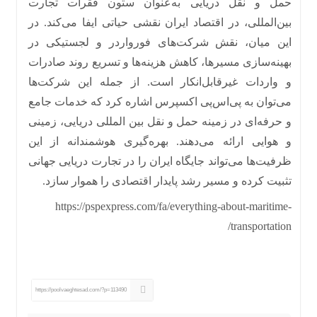
حمل‌ و نقل دریایی به‌عنوان ستون فقرات تجارت
بین‌المللی، در اقتصاد ایران نقشی حیاتی ایفا می‌کند
.
در
این میان، نقش شرکت‌های فورواردر و لجستیکی در
بهینه‌سازی مسیرها، کاهش هزینه‌ها و تسریع روند صادرات
و واردات غیرقابل‌انکار است
.
از جمله این شرکت‌ها
می‌توان به پی‌اس‌پی اکسپرس اشاره کرد که خدمات جامع
و حرفه‌ای در زمینه حمل و نقل بین المللی دریایی، زمینی
و هوایی ارائه می‌دهند
.
بهره‌گیری هوشمندانه از این
ظرفیت‌ها می‌تواند جایگاه ایران را در تجارت دریایی جهانی
تثبیت کرده و مسیر رشد پایدار اقتصادی را هموار سازد
.
https://pspexpress.com/fa/everything-about-maritime-
/
transportation
https://poolvaeghtesad.com/?p=113490