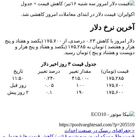
اکوایران: قیمت دلار در ابتدای معاملات امروز کاهشی شد.
آخرین نرخ دلار
دلار امروز با کاهش ۰.۲۳ درصدی، از ۱۷۵,۷۰۰ (یکصد و هفتاد و پنج
هزار و هفتصد ) تومان به ۱۷۵,۲۸۵ (یکصد و هفتاد و پنج هزار و
دویست و هشتاد و پنج ) تومان رسید.
جدول قیمت ۳ روز اخیر دلار
قیمت (تومان)
مقدار تغییر
درصد تغییر
تاریخ
۱۱:۵۰
-۰.۲۴
-۴۱۵.۰۰
۱۷۵,۲۸۵
۱۷۵,۷۰۰
۱۰۰
۰.۰۵
روز قبل
۱۷۵,۶۰۰
۱۹۰
۰.۱
۲ روز پیش
https://poolvaeghtesad.com/?p=205519
« جغرافیای ریسک در صنعت احداث
قیمت طلا و سکه امروز سه شنبه ۱۶تیر/ کاهش قیمت ها + جدول و