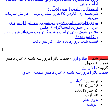
امام خمینی
استقلال رونالدو را به تهران آورد
شریعتمداری: فارس ۲۵ هزار میلیارد تومان افزایش سرمایه
می‌دهد
مهدی قایدی، سامان قدوس و شهریار مغانلو با لباس‌های
عربی در استوری اینستاگرام + عکس
منتظر شوک نفتی ترامپ باشیم؟/ ترامپ می‌تواند قیمت نفت
را کاهش دهد؟
قیمت بلیت پروازهای داخلی افزایش یافت
امروز : شنبه, ۱۷ مرداد , ۱۴۰۵ .::. برابر با
مسیر شما
طلا و ارز
» قیمت دلار امروز سه شنبه ۱۶تیر/ کاهش
قیمت + جدول
گروه :
طلا و ارز
قیمت دلار امروز سه شنبه ۱۶تیر/ کاهش قیمت + جدول
نویسنده :
اکوایران
۱۶ تیر ۱۴۰۵
کد خبر 205519
48 بازدید
بدون نظر
پرینت