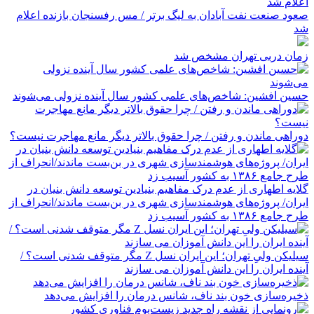
صعود صنعت نفت آبادان به لیگ برتر / مس رفسنجان بازنده اعلام
شد
زمان دربی تهران مشخص شد
حسین افشین: شاخص‌های علمی کشور سال آینده نزولی می‌شوند
دوراهی ماندن و رفتن / چرا حقوق بالاتر دیگر مانع مهاجرت نیست؟
گلایه اطهاری از عدم درک مفاهیم بنیادین توسعه دانش بنیان در
ایران/ پروژه‌های هوشمندسازی شهری در بن‌بست ماندند/انحراف از
طرح جامع ۱۳۸۶ به کشور آسیب زد
سیلیکن ولیِ تهران؛ این ایران نسل Z مگر متوقف شدنی است؟ /
آینده ایران را این دانش آموزان می سازند
ذخیره‌سازی خون بند ناف، شانس درمان را افزایش می‌دهد