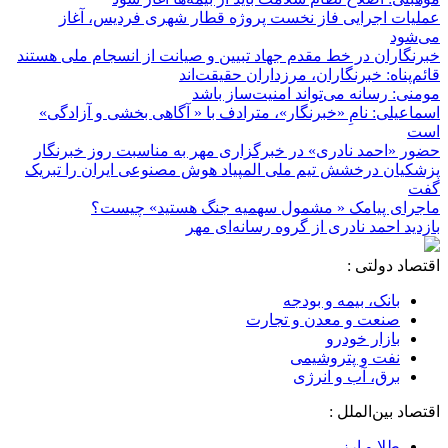
عملیات اجرایی فاز نخست پروژه قطار شهری فردیس، آغاز
می‌شود
خبرنگاران در خط مقدم جهاد تبیین و صیانت از انسجام ملی هستند
قائم‌پناه: ‏خبرنگاران، مرزداران حقیقت‌اند
مومنی: رسانه می‌تواند امنیت‌ساز باشد
اسماعیلی: نامِ «خبرنگار»، مترادف با « آگاهی بخشی و آزادگی»
است
حضور «احمد نادری» در خبرگزاری مهر به مناسبت روز خبرنگار
پزشکیان درخشش تیم ملی المپیاد هوش مصنوعی ایران را تبریک
گفت
ماجرای پیامک « مشمول سهمیه جنگ هستید» چیست؟
بازدید احمد نادری از گروه رسانه‌ای مهر
اقتصاد دولتی :
بانک، بیمه و بودجه
صنعت و معدن و تجارت
بازار خودرو
نفت و پتروشیمی
برق، آب و انرژی
اقتصاد بین‌الملل :
طلا و ارز