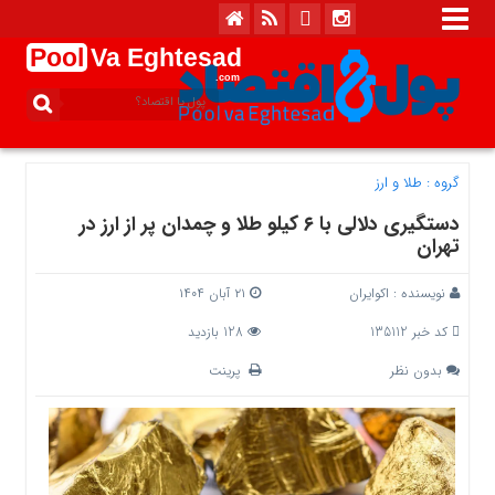
Pool
Va Eghtesad
.com
گروه :
طلا و ارز
دستگیری دلالی با ۶ کیلو طلا و چمدان پر از ارز در
تهران
نویسنده :
اکوایران
۲۱ آبان ۱۴۰۴
کد خبر 135112
128 بازدید
بدون نظر
پرینت