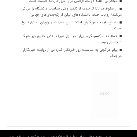
مهاجرانی: هفته دولت، فرصتی برای مرور کارنامه خدمت است
از سقوط در QS تا حذف از تایمز، وقتی سیاست دانشگاه را قربانی
می‌کند/ روایت حذف دانشگاه‌های ایران از رتبه‌بندی‌های جهانی
طحان‌نظیف: خبرنگاران امانت‌داران حقیقت و راویان صادق تاریخ‌
هستند
حمله به سرکنسولگری ایران در مزار شریف نقض حقوق دیپلماتیک
– کنسولی بود
پیام عراقچی به مناسبت روز خبرنگار؛ قدردانی از روایت خبرنگاران
در جنگ
تمامی حقوق مطالب برای "پول و اقتصاد"محفوظ است و هرگونه کپی برداری بدون