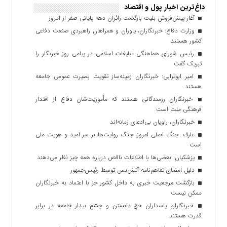
داغ‌ترین اخبار پول و اقتصاد
آغاز پیش‌فروش بلیت بازگشت زائران دهه پایانی صفر از امروز
وزارت دفاع: خبرنگاران، یاوران و همراهان راهبردی صنعت دفاعی
کشور هستند
رئیس شورای هماهنگی تبلیغات اسلامی در پیامی روز خبرنگار را
تبریک گفت
امیر ابوترابی: خبرنگاران زمینه‌ساز تقویت بصیرت عمومی جامعه
هستند
خبرنگاران رزمندگانی هستند که مأموریت‌شان دفاع از اقتدار
فرهنگی ملت است
خبرنگاران، راویان بی‌ادعای زمانه‌اند
عارف: جنگ اصلی امروز، جنگ روایت‌ها بر سر امید و هویت ملی
است
پزشکیان: بعضی‌ها با اطلاعات ناقص درباره همه چیز نظر می‌دهند
دلیل امضای تفاهم‌نامه آتش‌بس توسط رئیس‌جمهور
بازگشت مرجعیت خبری به داخل کشور جز با اعتماد به خبرنگاران
ممکن نیست
‏خبرنگاران پاسداران حقِ دانستن و چشمِ بیدار جامعه در برابر
قدرت هستند